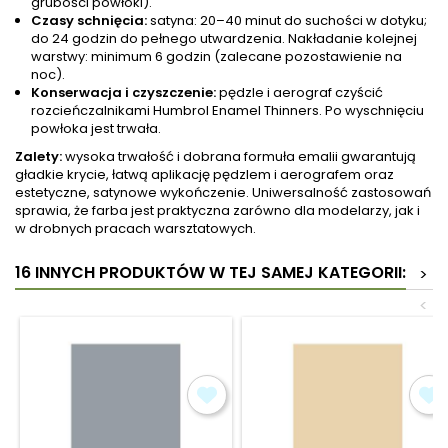
grubości powłoki).
Czasy schnięcia:
satyna: 20–40 minut do suchości w dotyku;
do 24 godzin do pełnego utwardzenia. Nakładanie kolejnej
warstwy: minimum 6 godzin (zalecane pozostawienie na
noc).
Konserwacja i czyszczenie:
pędzle i aerograf czyścić
rozcieńczalnikami Humbrol Enamel Thinners. Po wyschnięciu
powłoka jest trwała.
Zalety:
wysoka trwałość i dobrana formuła emalii gwarantują
gładkie krycie, łatwą aplikację pędzlem i aerografem oraz
estetyczne, satynowe wykończenie. Uniwersalność zastosowań
sprawia, że farba jest praktyczna zarówno dla modelarzy, jak i
w drobnych pracach warsztatowych.
16 INNYCH PRODUKTÓW W TEJ SAMEJ KATEGORII:
>
<