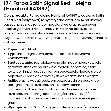
174 Farba Satin Signal Red - olejna
(Humbrol AA1897)
Opis produktu:
Farba olejna Humbrol AA1897 w odcieniu Satin
Signal Red (satynowa) to syntetyczna emalia w 14‑mililitrowej
puszce, przeznaczona do modelarstwa oraz zastosowań
hobbystycznych i rzemieślniczych. Kolor na obrazku jest
przybliżony; rzeczywisty odcień to żywa, satynowa czerwień
sygnałowa o umiarkowanym połysku, daje estetyczne, jednolite
wykończenie.
Pojemność:
14 ml.
Typ:
farba olejna / syntetyczna (emalia), satynowe
wykończenie.
Zastosowanie:
zaprojektowana dla modeli plastikowych,
sprawdzi się także na drewnie, metalu, ceramice, szkle,
tekturze i innych uszczelnionych podłożach. Nadaje się do
poprawek i prac dekoracyjnych wewnątrz i na zewnątrz.
Aplikacja:
nakładać pędzlem bezpośrednio z puszki lub
aerografem po rozcieńczeniu odpowiednim
rozcieńczalnikiem Humbrol Enamel Thinners. Zalecane
rozcieńczenie aerografem ~2 części farby : 1 część
rozcieńczalnika. Dwie cienkie warstwy są lepsze niż jedna
gruba.
Wydajność:
ok. 0,3 m² przy jednolitej warstwie (zależne od