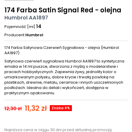
174 Farba Satin Signal Red - olejna
Humbrol AA1897
14
Pojemność [ml]
Producent
Humbrol
174 Farba Satynowa Czerwień Sygnałowa - olejna (Humbrol
AA1897)
Satynowa czerwień sygnałowa Humbrol AA1897 to syntetyczna
emalia w 14 ml puszce, stworzona z myślą o modelarstwie i
pracach hobbystycznych. Zapewnia żywy, jednolity kolor o
umiarkowanym połysku, dobre krycie i trwałą powłokę na
plastikach, drewnie, metalu, ceramice i innych uszczelnionych
podłożach. Idealna do detali i wykończeń, dostępna w
praktycznym opakowaniu.
11,32 zł
12,30 zł
Zniżka 8%
Najniższa cena w ciągu 30 dni przed aktualną promocją: