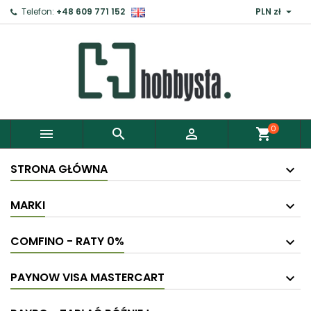

Telefon:
+48 609 771 152
PLN zł
0



shopping_cart
STRONA GŁÓWNA
MARKI
COMFINO - RATY 0%
PAYNOW VISA MASTERCART