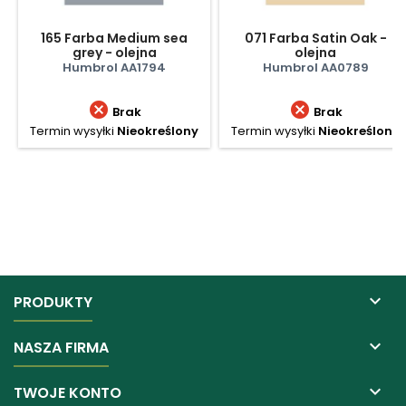
165 Farba Medium sea
071 Farba Satin Oak -
grey - olejna
olejna
Humbrol AA1794
Humbrol AA0789


Brak
Brak
Termin wysyłki
Nieokreślony
Termin wysyłki
Nieokreślony

PRODUKTY

NASZA FIRMA

TWOJE KONTO