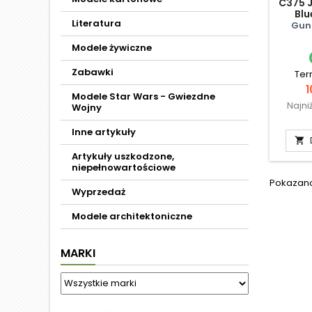
C375 
Blu
Literatura
Gun
Modele żywiczne
Zabawki
Ter
C
1
Modele Star Wars - Gwiezdne
Najni
Wojny
Inne artykuły

Artykuły uszkodzone,
niepełnowartościowe
Pokazano 
Wyprzedaż
Modele architektoniczne
MARKI