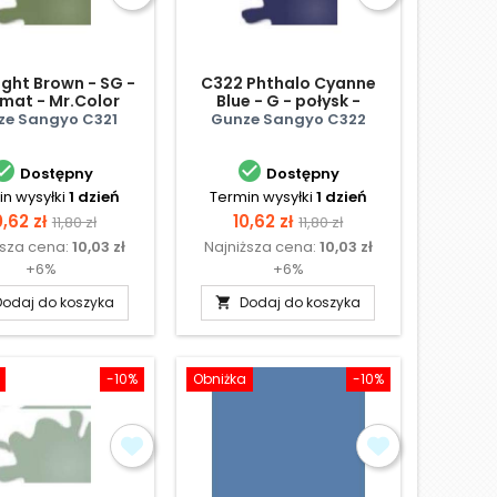
ight Brown - SG -
C322 Phthalo Cyanne
mat - Mr.Color
Blue - G - połysk -
Mr.Color
ze Sangyo C321
Gunze Sangyo C322


Dostępny
Dostępny
n wysyłki
1 dzień
Termin wysyłki
1 dzień
ena
Cena
Cena
Cena
0,62 zł
10,62 zł
11,80 zł
11,80 zł
ższa cena:
10,03 zł
Najniższa cena:
10,03 zł
podstawowa
podstawowa
+6%
+6%
Dodaj do koszyka
Dodaj do koszyka

-10%
Obniżka
-10%