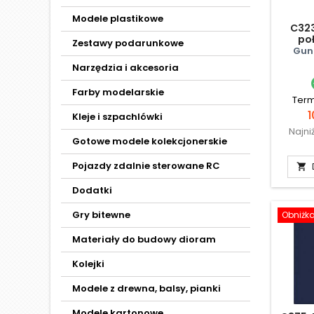
Modele plastikowe
C323
poł
Zestawy podarunkowe
Gun
Narzędzia i akcesoria
Farby modelarskie
Term
C
1
Kleje i szpachlówki
Najni
Gotowe modele kolekcjonerskie
Pojazdy zdalnie sterowane RC

Dodatki
Gry bitewne
Obniżk
Materiały do budowy dioram
Kolejki
Modele z drewna, balsy, pianki
Modele kartonowe