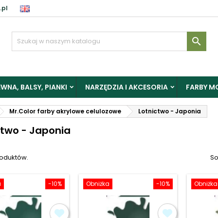
.pl
aloguj

y zapisać produkty do Schowka, musisz się zalogować.
WNA, BALSY, PIANKI
NARZĘDZIA I AKCESORIA
FARBY M
Anuluj
Zalogu
Mr.Color farby akrylowe celulozowe
Lotnictwo - Japonia
ctwo - Japonia
roduktów.
So
a
-10%
Obniżka
-10%
Obniżka