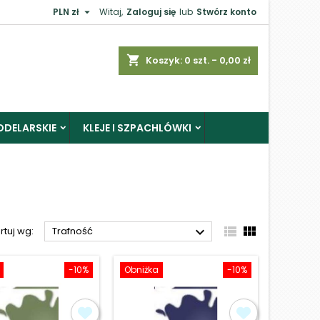

PLN zł
Witaj,
Zaloguj się
lub
Stwórz konto
×
shopping_cart
Koszyk:
0
szt. - 0,00 zł
ODELARSKIE
KLEJE I SZPACHLÓWKI
j



rtuj wg:
Trafność
-10%
Obniżka
-10%