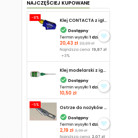
NAJCZĘŚCIEJ KUPOWANE
-8%
Klej CONTACTA z igłą do plastiku 25,0 g

Dostępny
Termin wysyłki
1 dzień
Cena
Cena
20,43 zł
22,20 zł
podstawowa
Najniższa cena:
19,87 zł
+3%
Klej modelarski z igłą 30 ml

Dostępny
Termin wysyłki
1 dzień
Cena
10,50 zł
-5%
Ostrze do nożyków Excel

Dostępny
Termin wysyłki
1 dzień
Cena
Cena
2,19 zł
2,30 zł
podstawowa
Najniższa cena:
2,07 zł