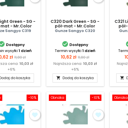
Light Green - SG -
C320 Dark Green - SG -
C321 L
-mat - Mr.Color
pół-mat - Mr.Color
pół-
ze Sangyo C319
Gunze Sangyo C320
Gun


Dostępny
Dostępny
in wysyłki
1 dzień
Termin wysyłki
1 dzień
Termi
ena
Cena
Cena
Cena
C
0,62 zł
10,62 zł
1
11,80 zł
11,80 zł
ższa cena:
10,03 zł
Najniższa cena:
10,03 zł
Najni
podstawowa
podstawowa
+6%
+6%
Dodaj do koszyka
Dodaj do koszyka


a
-10%
Obniżka
-10%
Obniżka