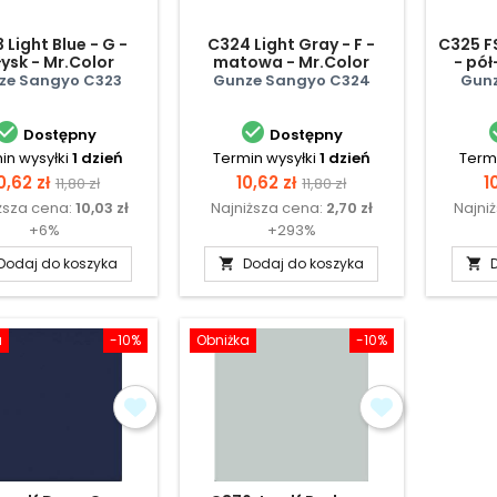
 Light Blue - G -
C324 Light Gray - F -
C325 F
ysk - Mr.Color
matowa - Mr.Color
- pół
ze Sangyo C323
Gunze Sangyo C324
Gunz


Dostępny
Dostępny
in wysyłki
1 dzień
Termin wysyłki
1 dzień
Termi
ena
Cena
Cena
Cena
C
0,62 zł
10,62 zł
1
11,80 zł
11,80 zł
ższa cena:
10,03 zł
Najniższa cena:
2,70 zł
Najni
podstawowa
podstawowa
+6%
+293%
Dodaj do koszyka
Dodaj do koszyka


a
-10%
Obniżka
-10%