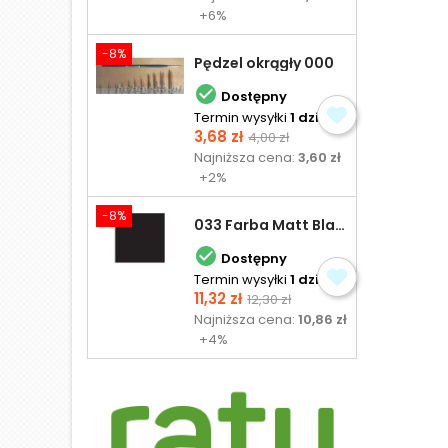
+6%
-8%
Pędzel okrągły 000

Dostępny
Termin wysyłki
1 dzień
Cena
Cena
3,68 zł
4,00 zł
podstawowa
Najniższa cena:
3,60 zł
+2%
-8%
033 Farba Matt Black - olejna

Dostępny
Termin wysyłki
1 dzień
Cena
Cena
11,32 zł
12,30 zł
podstawowa
Najniższa cena:
10,86 zł
+4%