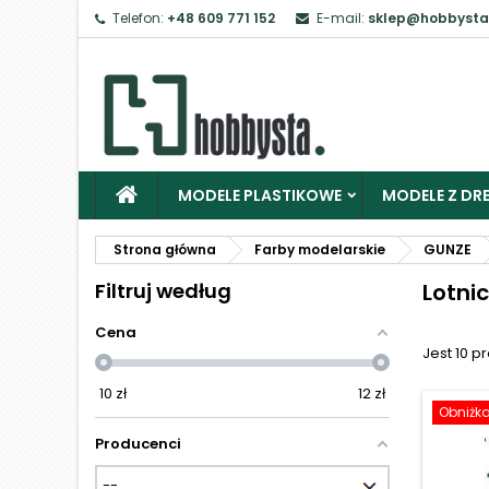
Telefon:
+48 609 771 152
E-mail:
sklep@hobbysta
Z
Ab
MODELE PLASTIKOWE
MODELE Z DRE
Strona główna
Farby modelarskie
GUNZE
Filtruj według
Lotni
Cena
Jest 10 p
10
zł
12
zł
Obniżk
Producenci