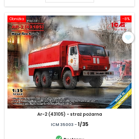
Obniżka
-8%
Ar-2 (43105) - straż pożarna
1/35
ICM 35003 -
