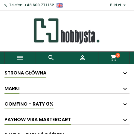

Telefon:
+48 609 771 152
PLN zł
×
Zaloguj
Aby zapisać produkty do Schowka, musisz się
zalogować.
0



shopping_cart
Anuluj
Zaloguj
STRONA GŁÓWNA
MARKI
COMFINO - RATY 0%
PAYNOW VISA MASTERCART