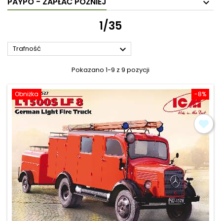
PAYPO - ZAPŁAĆ PÓŹNIEJ
1/35

Trafność
Pokazano 1-9 z 9 pozycji
Obniżka
-8%