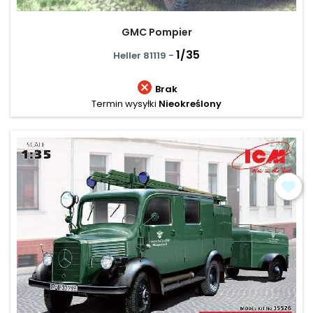
GMC Pompier
1/35
Heller 81119 -

Brak
Termin wysyłki
Nieokreślony