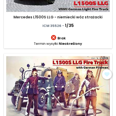
Mercedes L1500S LLG - niemiecki wóz strażacki
1/35
ICM 35526 -

Brak
Termin wysyłki
Nieokreślony