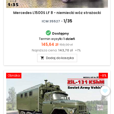
Mercedes L1500S LF 8 - niemiecki wóz strażacki
1/35
ICM 35527 -

Dostępny
Termin wysyłki
1 dzień
Cena
Cena
145,64 zł
158,30 zł
Najniższa cena:
143,70 zł
+1%
podstawowa
Dodaj do koszyka

Obniżka
-8%