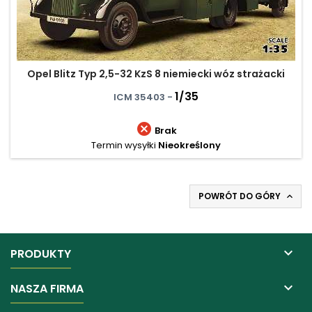
Opel Blitz Typ 2,5-32 KzS 8 niemiecki wóz strażacki
1/35
ICM 35403 -

Brak
Termin wysyłki
Nieokreślony
POWRÓT DO GÓRY


PRODUKTY

NASZA FIRMA