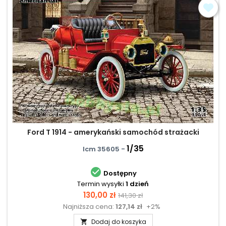
Ford T 1914 - amerykański samochód strażacki
1/35
Icm 35605 -

Dostępny
Termin wysyłki
1 dzień
Cena
Cena
130,00 zł
141,30 zł
Najniższa cena:
127,14 zł
+2%
podstawowa
Dodaj do koszyka
