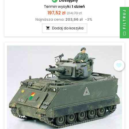
Dostępny
Termin wysyłki
1 dzień
FILTRUJ
Cena
Cena
197,52 zł
214,70 zł
Najniższa cena:
203,96 zł
-3%
podstawowa
Dodaj do koszyka
