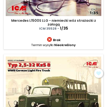
Mercedes L1500S LLG - niemiecki wóz strażacki z
załogą
1/35
ICM 35528 -

Brak
Termin wysyłki
Nieokreślony