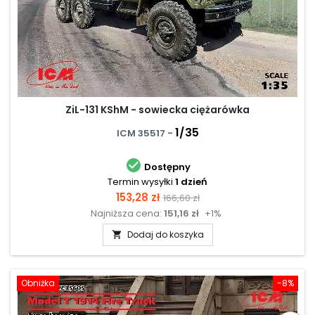
ZiL-131 KShM - sowiecka ciężarówka
1/35
ICM 35517 -

Dostępny
Termin wysyłki
1 dzień
Cena
Cena
153,28 zł
166,60 zł
Najniższa cena:
151,16 zł
+1%
podstawowa
Dodaj do koszyka

Obniżka
-8%