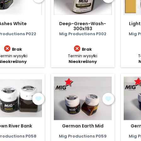
Ashes White
Deep-Green-Wash-
Light
300x193
Productions P022
Mig Productions P302
Mig P


Brak
Brak
Termin wysyłki
Termin wysyłki
T
Nieokreślony
Nieokreślony
N
own River Bank
German Earth Mid
Ger
Productions P058
Mig Productions P059
Mig P