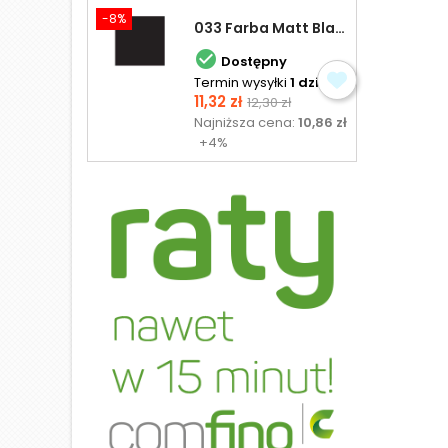
-8%
033 Farba Matt Black - olejna

Dostępny
Termin wysyłki
1 dzień
Cena
Cena
11,32 zł
12,30 zł
podstawowa
Najniższa cena:
10,86 zł
+4%