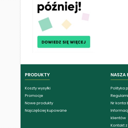
PRODUKTY
NASZA 
Koszty wysyłki
Polityka 
Promocje
Regulam
Nowe produkty
Nr konta
Najczęściej kupowane
Informacj
klientów
Kontakt 