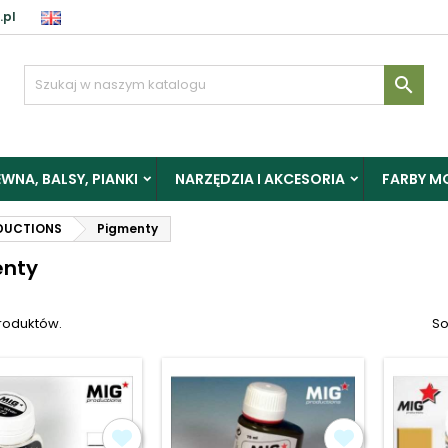
.pl
aloguj

y zapisać produkty do Schowka, musisz się zalogować.
WNA, BALSY, PIANKI
NARZĘDZIA I AKCESORIA
FARBY M
Anuluj
Zalogu
DUCTIONS
Pigmenty
enty
produktów.
So