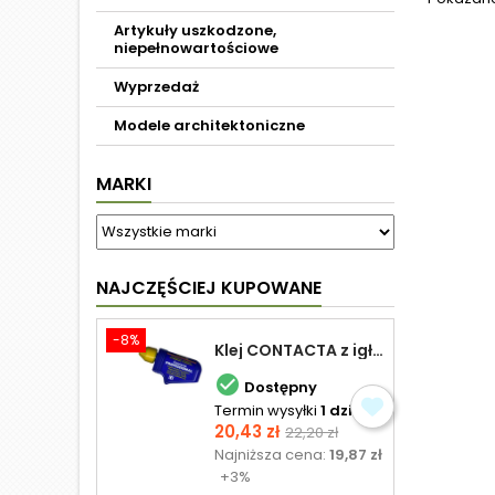
Artykuły uszkodzone,
niepełnowartościowe
Wyprzedaż
Modele architektoniczne
MARKI
NAJCZĘŚCIEJ KUPOWANE
-8%
Klej CONTACTA z igłą do plastiku 25,0 g

Dostępny
Termin wysyłki
1 dzień
Cena
Cena
20,43 zł
22,20 zł
podstawowa
Najniższa cena:
19,87 zł
+3%