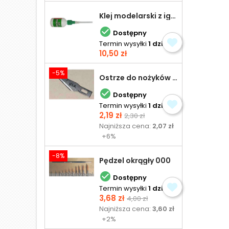
Klej modelarski z igłą 30 ml

Dostępny
Termin wysyłki
1 dzień
Cena
10,50 zł
-5%
Ostrze do nożyków Excel

Dostępny
Termin wysyłki
1 dzień
Cena
Cena
2,19 zł
2,30 zł
podstawowa
Najniższa cena:
2,07 zł
+6%
-8%
Pędzel okrągły 000

Dostępny
Termin wysyłki
1 dzień
Cena
Cena
3,68 zł
4,00 zł
podstawowa
Najniższa cena:
3,60 zł
+2%