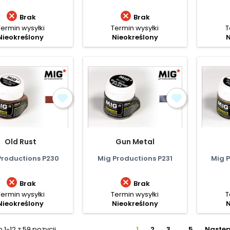


Brak
Brak
Termin wysyłki
Termin wysyłki
T
Nieokreślony
Nieokreślony
N
Old Rust
Gun Metal
Productions P230
Mig Productions P231
Mig P


Brak
Brak
Termin wysyłki
Termin wysyłki
T
Nieokreślony
Nieokreślony
N
1-12 z 59 pozycji
1
2
3
…
5
Nastę