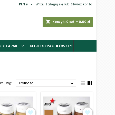

PLN zł
Witaj,
Zaloguj się
lub
Stwórz konto
×
shopping_cart
Koszyk:
0
szt. - 0,00 zł
ODELARSKIE
KLEJE I SZPACHLÓWKI
j



rtuj wg:
Trafność