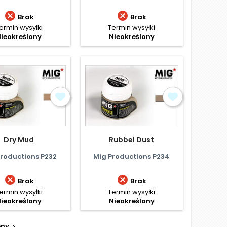


Brak
Brak
ermin wysyłki
Termin wysyłki
ieokreślony
Nieokreślony
Dry Mud
Rubbel Dust
roductions P232
Mig Productions P234


Brak
Brak
ermin wysyłki
Termin wysyłki
ieokreślony
Nieokreślony
pny
