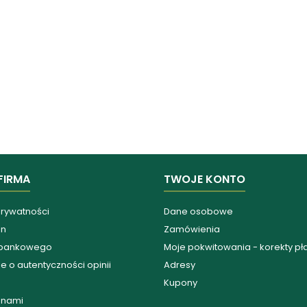
FIRMA
TWOJE KONTO
prywatności
Dane osobowe
in
Zamówienia
 bankowego
Moje pokwitowania - korekty pł
e o autentyczności opinii
Adresy
Kupony
z nami