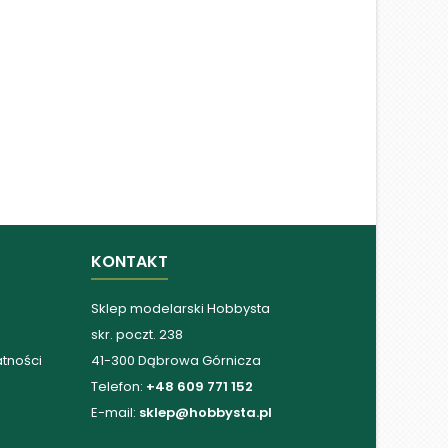
KONTAKT
Sklep modelarski Hobbysta
skr. poczt. 238
atności
41-300 Dąbrowa Górnicza
Telefon:
+48 609 771 152
E-mail:
sklep@hobbysta.pl