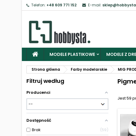
Telefon:
+48 609 771 152
E-mail:
sklep@hobbysta
Z
Ab
MODELE PLASTIKOWE
MODELE Z DRE
Strona główna
Farby modelarskie
MIG PRO
Filtruj według
Pigm
Producenci
Jest 59 
Dostępność
Brak
59