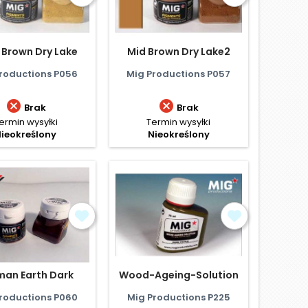
 Brown Dry Lake
Mid Brown Dry Lake2
roductions P056
Mig Productions P057


Brak
Brak
ermin wysyłki
Termin wysyłki
ieokreślony
Nieokreślony
man Earth Dark
Wood-Ageing-Solution
roductions P060
Mig Productions P225