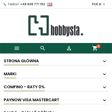

Telefon:
+48 609 771 152
PLN zł
×
Zaloguj
Aby zapisać produkty do Schowka, musisz się
zalogować.
0



shopping_cart
Anuluj
Zaloguj
STRONA GŁÓWNA
MARKI
COMFINO - RATY 0%
PAYNOW VISA MASTERCART