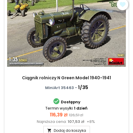
Ciągnik rolniczy N Green Model 1940-1941
1/35
MiniArt 35463 -

Dostępny
Termin wysyłki
1 dzień
Cena
Cena
116,39 zł
126,51 zł
Najniższa cena:
107,53 zł
+8%
podstawowa
Dodaj do koszyka
