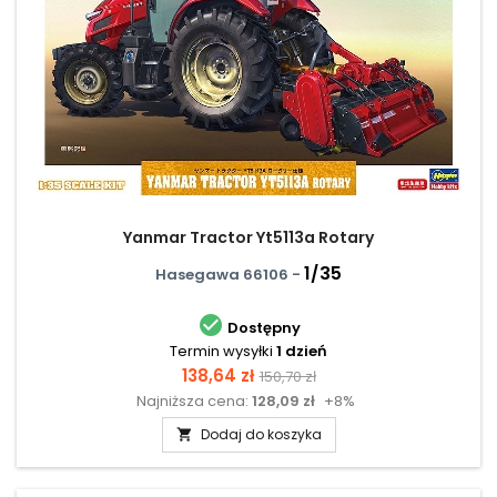
Yanmar Tractor Yt5113a Rotary
1/35
Hasegawa 66106 -

Dostępny
Termin wysyłki
1 dzień
Cena
Cena
138,64 zł
150,70 zł
Najniższa cena:
128,09 zł
+8%
podstawowa
Dodaj do koszyka
