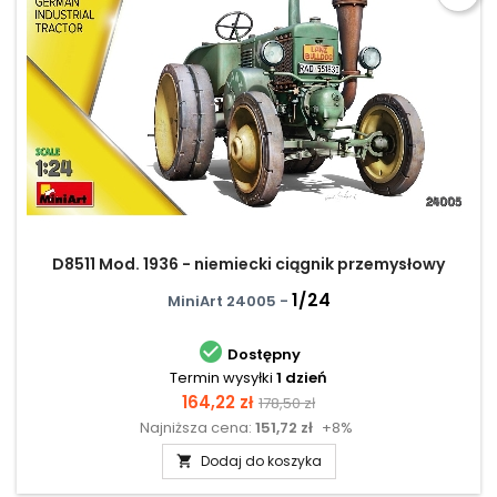
D8511 Mod. 1936 - niemiecki ciągnik przemysłowy
1/24
MiniArt 24005 -

Dostępny
Termin wysyłki
1 dzień
Cena
Cena
164,22 zł
178,50 zł
Najniższa cena:
151,72 zł
+8%
podstawowa
Dodaj do koszyka
