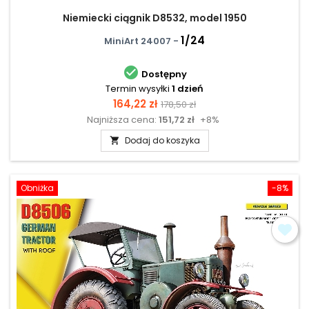
Niemiecki ciągnik D8532, model 1950
1/24
MiniArt 24007 -

Dostępny
Termin wysyłki
1 dzień
Cena
Cena
164,22 zł
178,50 zł
Najniższa cena:
151,72 zł
+8%
podstawowa
Dodaj do koszyka

Obniżka
-8%