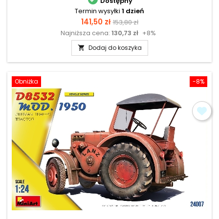
Dostępny
Termin wysyłki
1 dzień
Cena
Cena
141,50 zł
153,80 zł
Najniższa cena:
130,73 zł
+8%
podstawowa
Dodaj do koszyka

Obniżka
-8%