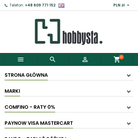

Telefon:
+48 609 771 152
PLN zł
×
Zaloguj
Aby zapisać produkty do Schowka, musisz się
zalogować.
0



shopping_cart
Anuluj
Zaloguj
STRONA GŁÓWNA
MARKI
COMFINO - RATY 0%
PAYNOW VISA MASTERCART