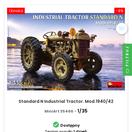
Obniżka
-8%
FILTRUJ
Standard N Industrial Tractor. Mod.1940/42
1/35
MiniArt 35466 -

Dostępny
Termin wysyłki
1 dzień