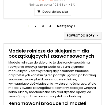
Najniższa cena:
106,93 zł
+8%
podstawowa
Dodaj do koszyka

1
2
3
4
Następny

POWRÓT DO GÓRY

Modele rolnicze do sklejania – dla
początkujących i zaawansowanych
Modele rolnicze do sklejania to doskonały sposób na
rozwijanie precyzji, cierpliwości oraz umiejętności
manualnych. Zestawy różnią się poziomem trudności –
od prostszych konstrukcji dla początkujących po bardziej
zaawansowane plastikowe modele rolnicze,
wymagające doświadczenia i większej ilości pracy. Wiele
modeli zawiera szczegółowe elementy, takie jak wnętrza
kabin, układy mechaniczne czy realistyczne opony, co
znacząco podnosi poziom satysfakcji z budowy.
Renomowani producenci modeli