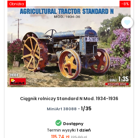
Obniżka
-8%
Ciągnik rolniczy Standard N Mod. 1934-1936
1/35
MiniArt 38088 -

Dostępny
Termin wysyłki
1 dzień
Cena
Cena
115,74 zł
125,80 zł