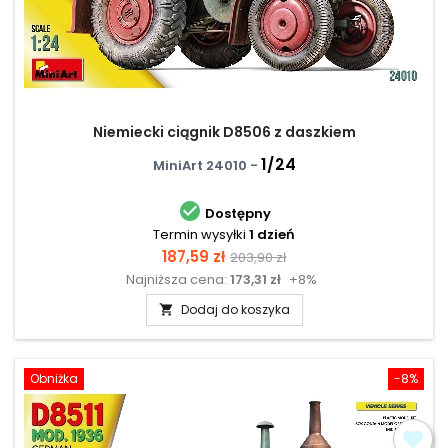
Niemiecki ciągnik D8506 z daszkiem
1/24
MiniArt 24010 -

Dostępny
Termin wysyłki
1 dzień
Cena
Cena
187,59 zł
203,90 zł
Najniższa cena:
173,31 zł
+8%
podstawowa
Dodaj do koszyka

Obniżka
-8%