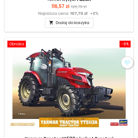
Cena
Cena
116,57 zł
126,70 zł
Najniższa cena:
107,70 zł
+8%
podstawowa
Dodaj do koszyka

Obniżka
-8%