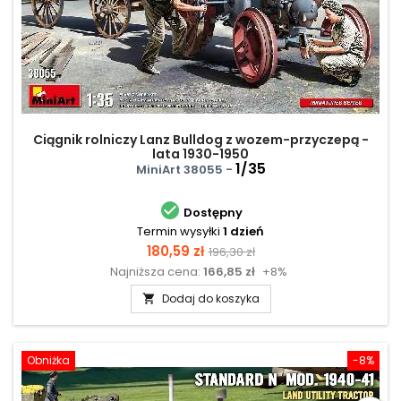
Ciągnik rolniczy Lanz Bulldog z wozem-przyczepą -
lata 1930-1950
1/35
MiniArt 38055 -

Dostępny
Termin wysyłki
1 dzień
Cena
Cena
180,59 zł
196,30 zł
Najniższa cena:
166,85 zł
+8%
podstawowa
Dodaj do koszyka

Obniżka
-8%