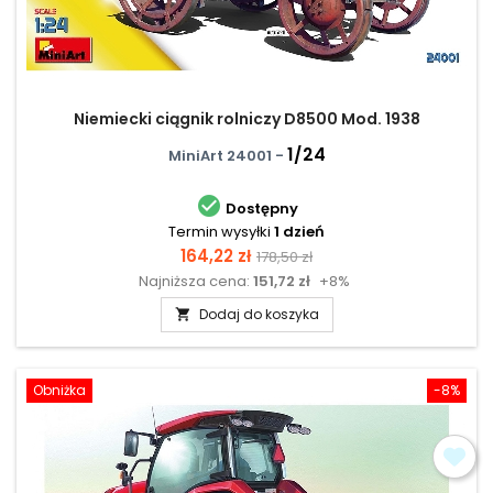
Niemiecki ciągnik rolniczy D8500 Mod. 1938
1/24
MiniArt 24001 -

Dostępny
Termin wysyłki
1 dzień
Cena
Cena
164,22 zł
178,50 zł
Najniższa cena:
151,72 zł
+8%
podstawowa
Dodaj do koszyka

Obniżka
-8%