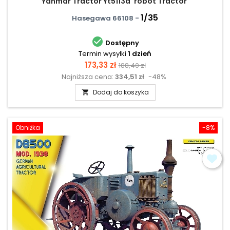
Yanmar Tractor Yt5113a 'robot Tractor'
1/35
Hasegawa 66108 -

Dostępny
Termin wysyłki
1 dzień
Cena
Cena
173,33 zł
188,40 zł
Najniższa cena:
334,51 zł
-48%
podstawowa
Dodaj do koszyka

Obniżka
-8%