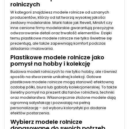
rolniczych
W kategorii znajdziesz modele rolnicze od uznanych
producentów, którzy od lat tworzą wysokiej jakości
zestawy modelarskie. Marki takie jak Revell, MiniArt czy
inne cenione firmy modelarskie gwarantują precyzyjne
odwzorowanie detali oraz trwałość elementów. Dzięki
temu plastikowe modele rolnicze nie tylko świetnie się
prezentują, ale także zapewniają komfort podczas
składania i malowania.
Plastikowe modele rolnicze jako
pomysł na hobby i kolekcję
Budowa modeli rolniczych to nie tylko hobby, ale również
sposób na stworzenie unikalnej kolekcji. Gotowe
plastikowe modele rolnicze mogą stanowić efektowną
ozdobę półki, biura lub gabloty kolekcjonerskiej. To także
świetny pomysł na prezent dla fanów rolnictwa, techniki
oraz modelarstwa. Własnoręcznie złożone modele dają
ogromną satysfakcję i pozwalają na pełną
personalizację – od wyboru kolorystyki po dodanie
efektów postarzenia.
Wybierz modele rolnicze
dopasowane do swoich potrzeb