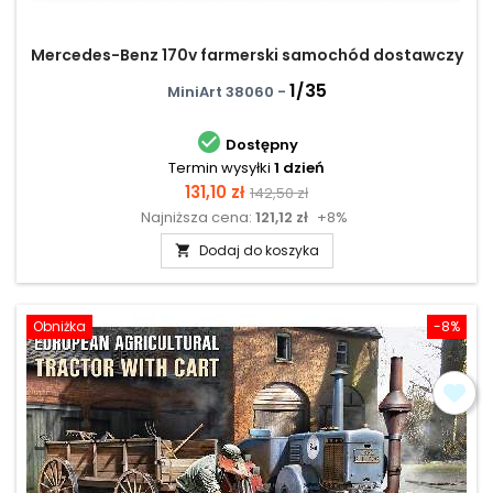
Mercedes-Benz 170v farmerski samochód dostawczy
1/35
MiniArt 38060 -

Dostępny
Termin wysyłki
1 dzień
Cena
Cena
131,10 zł
142,50 zł
Najniższa cena:
121,12 zł
+8%
podstawowa
Dodaj do koszyka

Obniżka
-8%