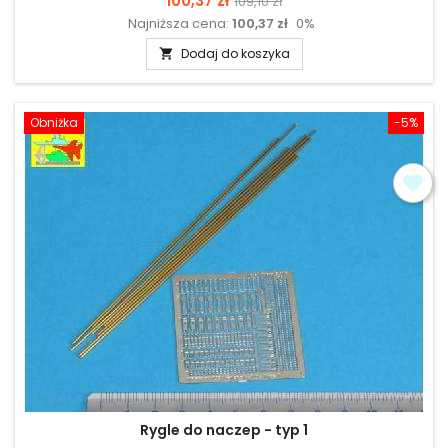
100,37 zł
109,10 zł
Najniższa cena:
100,37 zł
0%
podstawowa
Dodaj do koszyka

Obniżka
-5%
Rygle do naczep - typ 1