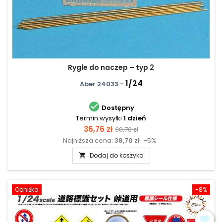
Rygle do naczep – typ 2
1/24
Aber 24033 -

Dostępny
Termin wysyłki
1 dzień
Cena
Cena
36,76 zł
38,70 zł
Najniższa cena:
38,70 zł
-5%
podstawowa
Dodaj do koszyka

Obniżka
-8%