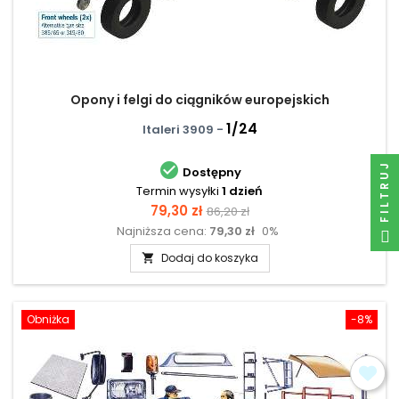
Opony i felgi do ciągników europejskich
1/24
Italeri 3909 -

FILTRUJ
Dostępny
Termin wysyłki
1 dzień
Cena
Cena
79,30 zł
86,20 zł
Najniższa cena:
79,30 zł
0%
podstawowa
Dodaj do koszyka

Obniżka
-8%