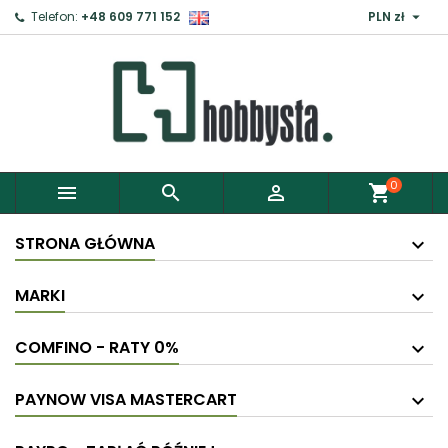

Telefon:
+48 609 771 152
PLN zł
×
Zaloguj
Aby zapisać produkty do Schowka, musisz się
zalogować.
0



shopping_cart
Anuluj
Zaloguj
STRONA GŁÓWNA
MARKI
COMFINO - RATY 0%
PAYNOW VISA MASTERCART