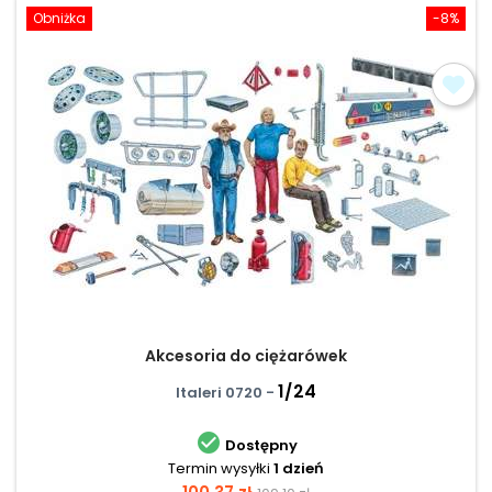
Obniżka
-8%
Akcesoria do ciężarówek
1/24
Italeri 0720 -

Dostępny
Termin wysyłki
1 dzień
Cena
Cena