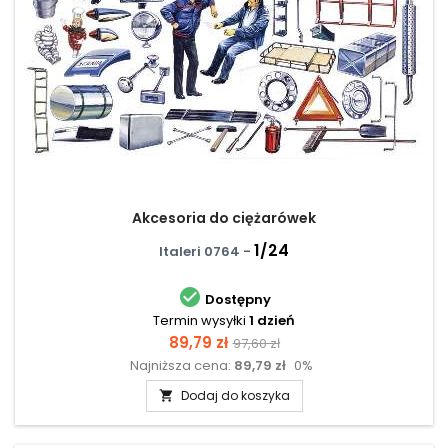
Akcesoria do ciężarówek
1/24
Italeri 0764 -

Dostępny
Termin wysyłki
1 dzień
Cena
Cena
89,79 zł
97,60 zł
Najniższa cena:
89,79 zł
0%
podstawowa
Dodaj do koszyka
