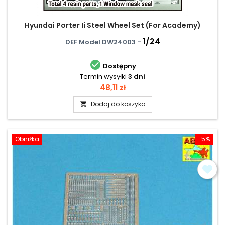
Hyundai Porter Ii Steel Wheel Set (For Academy)
1/24
DEF Model DW24003 -

Dostępny
Termin wysyłki
3 dni
Cena
48,11 zł
Dodaj do koszyka

Obniżka
-5%