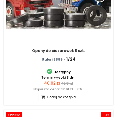
Opony do ciezarowek 8 szt.
1/24
Italeri 3889 -

Dostępny
Termin wysyłki
3 dni
Cena
Cena
40,02 zł
43,51 zł
Najniższa cena:
37,91 zł
+6%
podstawowa
Dodaj do koszyka

Obniżka
-8%