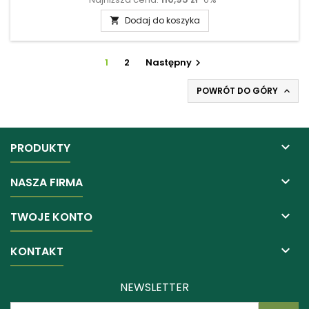
podstawowa
Dodaj do koszyka

1
2
Następny

POWRÓT DO GÓRY


PRODUKTY

NASZA FIRMA

TWOJE KONTO

KONTAKT
NEWSLETTER