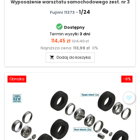
Wyposażenie warsztatu samochodowego zest. nr 3
1/24
Fujimi 11373 -

Dostępny
Termin wysyłki
3 dni
Cena
Cena
114,45 zł
124,40 zł
Najniższa cena:
113,99 zł
0%
podstawowa
Dodaj do koszyka

Obniżka
-8%