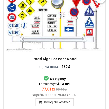
Road Sign For Pass Road
1/24
Fujimi 11634 -

Dostępny
Termin wysyłki
3 dni
Cena
Cena
77,01 zł
83,70 zł
Najniższa cena:
76,82 zł
0%
podstawowa
Dodaj do koszyka
