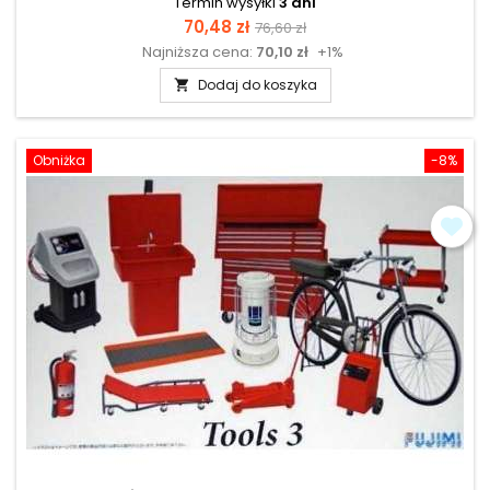
Termin wysyłki
3 dni
Cena
Cena
70,48 zł
76,60 zł
Najniższa cena:
70,10 zł
+1%
podstawowa
Dodaj do koszyka

Obniżka
-8%