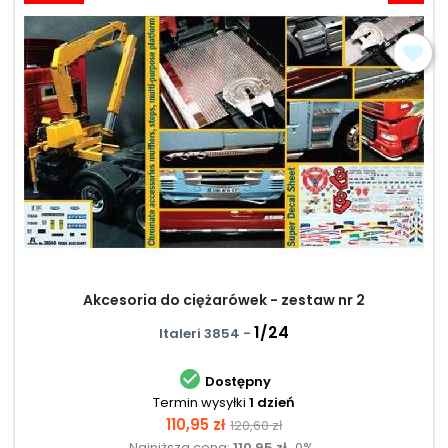
Akcesoria do ciężarówek - zestaw nr 2
1/24
Italeri 3854 -

Dostępny
Termin wysyłki
1 dzień
Cena
Cena
110,95 zł
120,60 zł
Najniższa cena:
110,95 zł
0%