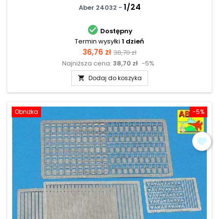
1/24
Aber 24032 -

Dostępny
Termin wysyłki
1 dzień
Cena
Cena
36,76 zł
38,70 zł
Najniższa cena:
38,70 zł
-5%
podstawowa
Dodaj do koszyka

Obniżka
-5%