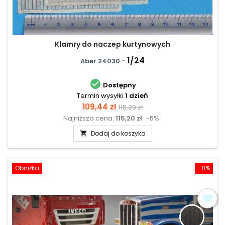
Klamry do naczep kurtynowych
1/24
Aber 24030 -

Dostępny
Termin wysyłki
1 dzień
Cena
Cena
109,44 zł
115,20 zł
Najniższa cena:
115,20 zł
-5%
podstawowa
Dodaj do koszyka

Obniżka
-8%