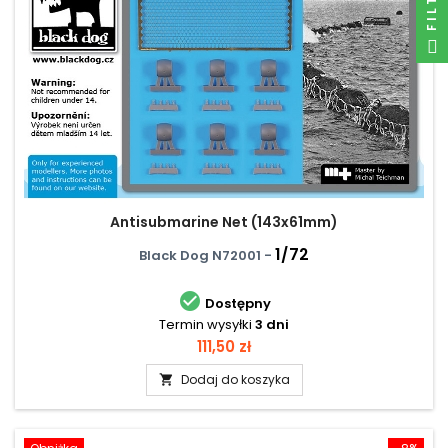
Antisubmarine Net (143x61mm)
1/72
Black Dog N72001 -

Dostępny
Termin wysyłki
3 dni
Cena
111,50 zł
Dodaj do koszyka
