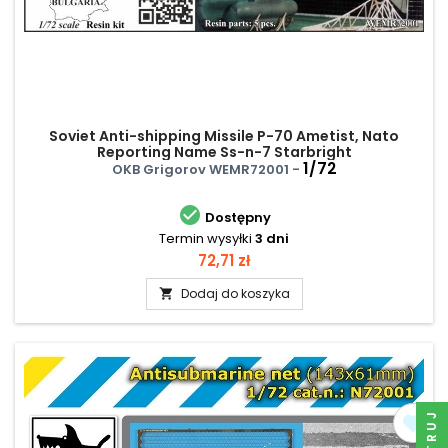
Soviet Anti-shipping Missile P-70 Ametist, Nato
Reporting Name Ss-n-7 Starbright
1/72
OKB Grigorov WEMR72001 -

Dostępny
Termin wysyłki
3 dni
Cena
72,71 zł
Dodaj do koszyka

FILTRUJ