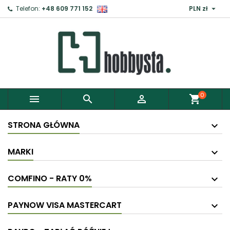

Telefon:
+48 609 771 152
PLN zł
×
Zaloguj
Aby zapisać produkty do Schowka, musisz się
zalogować.
0



shopping_cart
Anuluj
Zaloguj
STRONA GŁÓWNA
MARKI
COMFINO - RATY 0%
PAYNOW VISA MASTERCART