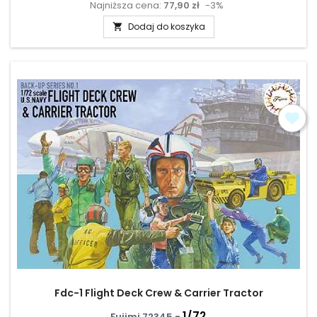
Najniższa cena:
77,90 zł
-3%
podstawowa
Dodaj do koszyka

Fdc-1 Flight Deck Crew & Carrier Tractor
1/72
Fujimi 72345 -