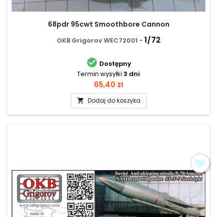
68pdr 95cwt Smoothbore Cannon
1/72
OKB Grigorov WEC72001 -

Dostępny
Termin wysyłki
3 dni
Cena
65,40 zł
Dodaj do koszyka
