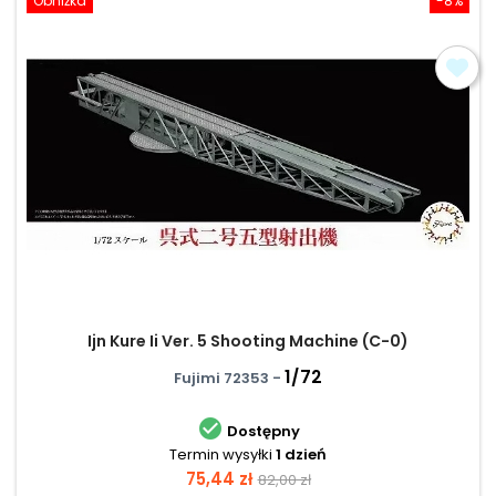
Obniżka
-8%
Ijn Kure Ii Ver. 5 Shooting Machine (C-0)
1/72
Fujimi 72353 -

Dostępny
Termin wysyłki
1 dzień
Cena
Cena
75,44 zł
82,00 zł