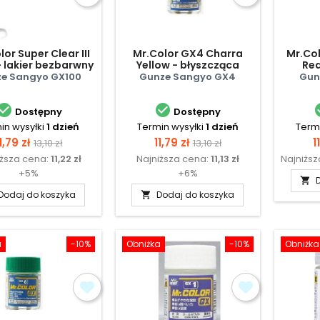
lor Super Clear III
Mr.Color GX4 Charra
Mr.Co
- lakier bezbarwny
Yellow - błyszcząca
Red
błyszczący
e Sangyo GX100
Gunze Sangyo GX4
Gun


Dostępny
Dostępny
in wysyłki
1 dzień
Termin wysyłki
1 dzień
Termi
Cena
Cena
Cena
Cena
C
1,79 zł
11,79 zł
1
13,10 zł
13,10 zł
iższa cena:
11,22 zł
Najniższa cena:
11,13 zł
Najniżs
podstawowa
podstawowa
+5%
+6%

Dodaj do koszyka
Dodaj do koszyka

a
-10%
Obniżka
-10%
Obniżka