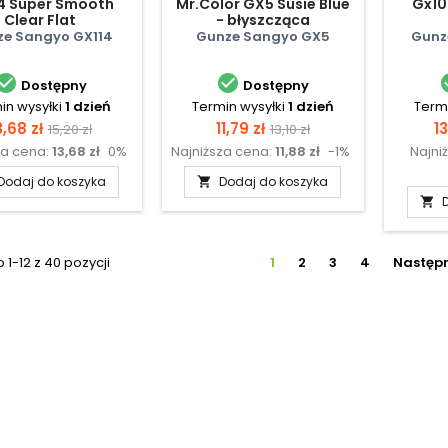
4 Super Smooth
Mr.Color GX5 Susie Blue
Gx10
Clear Flat
- błyszcząca
e Sangyo GX114
Gunze Sangyo GX5
Gunz


Dostępny
Dostępny
in wysyłki
1 dzień
Termin wysyłki
1 dzień
Termi
ena
Cena
Cena
Cena
C
3,68 zł
11,79 zł
13
15,20 zł
13,10 zł
za cena:
13,68 zł
0%
Najniższa cena:
11,88 zł
-1%
Najni
podstawowa
podstawowa
Dodaj do koszyka
Dodaj do koszyka


1-12 z 40 pozycji
1
2
3
4
Następ