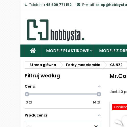
Telefon:
+48 609 771 152
E-mail:
sklep@hobbysta
Z
Ab
MODELE PLASTIKOWE
MODELE Z DRE
Strona główna
Farby modelarskie
GUNZE
Filtruj według
Mr.Co
Cena
Jest 40 
0
zł
14
zł
Obniżk
Producenci