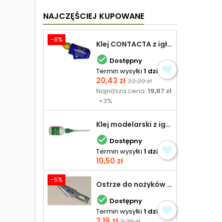
NAJCZĘŚCIEJ KUPOWANE
-8%
Klej CONTACTA z igłą do plastiku 25,0 g

Dostępny
Termin wysyłki
1 dzień
Cena
Cena
20,43 zł
22,20 zł
podstawowa
Najniższa cena:
19,87 zł
+3%
Klej modelarski z igłą 30 ml

Dostępny
Termin wysyłki
1 dzień
Cena
10,50 zł
-5%
Ostrze do nożyków Excel

Dostępny
Termin wysyłki
1 dzień
Cena
Cena
2,19 zł
2,30 zł