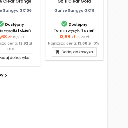
6 Clear Orange
Gx111 Clear Gold
e Sangyo GX106
Gunze Sangyo GX111


Dostępny
Dostępny
n wysyłki
1 dzień
Termin wysyłki
1 dzień
ena
Cena
Cena
Cena
,68 zł
13,68 zł
15,20 zł
15,20 zł
ższa cena:
12,92 zł
Najniższa cena:
13,68 zł
0%
podstawowa
podstawowa
+6%
Dodaj do koszyka

Dodaj do koszyka
ny
