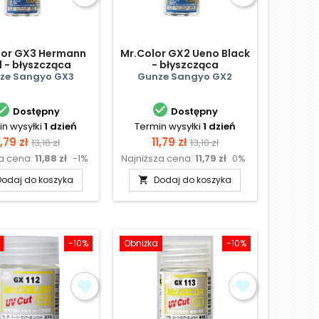
lor GX3 Hermann
Mr.Color GX2 Ueno Black
 - błyszcząca
- błyszcząca
ze Sangyo GX3
Gunze Sangyo GX2


Dostępny
Dostępny
n wysyłki
1 dzień
Termin wysyłki
1 dzień
ena
Cena
Cena
Cena
1,79 zł
11,79 zł
13,10 zł
13,10 zł
za cena:
11,88 zł
-1%
Najniższa cena:
11,79 zł
0%
podstawowa
podstawowa
Dodaj do koszyka
Dodaj do koszyka

-10%
Obniżka
-10%