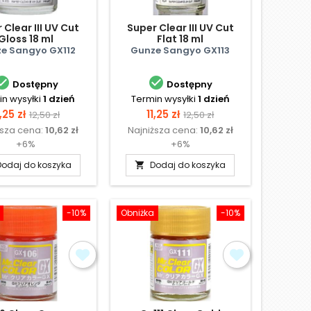
 Clear III UV Cut
Super Clear III UV Cut
Gloss 18 ml
Flat 18 ml
e Sangyo GX112
Gunze Sangyo GX113


Dostępny
Dostępny
n wysyłki
1 dzień
Termin wysyłki
1 dzień
ena
Cena
Cena
Cena
1,25 zł
11,25 zł
12,50 zł
12,50 zł
ższa cena:
10,62 zł
Najniższa cena:
10,62 zł
podstawowa
podstawowa
+6%
+6%
Dodaj do koszyka
Dodaj do koszyka

-10%
Obniżka
-10%