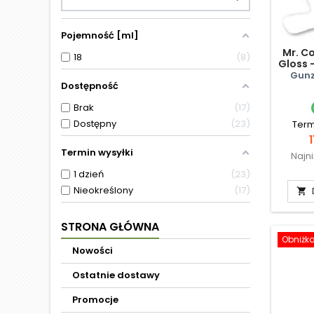
Pojemność [ml]
Mr. Co
18
8
Gloss 
Gunz
Dostępność
Brak
17
Dostępny
23
Term
1
Termin wysyłki
Najn
1 dzień
23
Nieokreślony
17

STRONA GŁÓWNA
Obniżk
Nowości
Ostatnie dostawy
Promocje