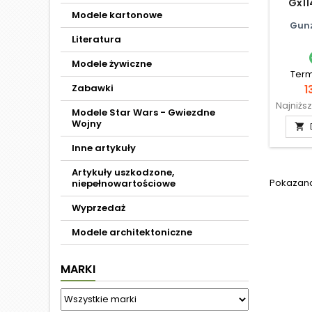
Gx11
Modele kartonowe
Gunz
Literatura
Modele żywiczne
Term
Zabawki
C
1
Najniżs
Modele Star Wars - Gwiezdne
Wojny

Inne artykuły
Artykuły uszkodzone,
Pokazano 
niepełnowartościowe
Wyprzedaż
Modele architektoniczne
MARKI