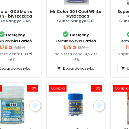
olor GX6 Morre
Mr.Color GX1 Cool White
Super
en - błyszcząca
- błyszcząca
ze Sangyo GX6
Gunze Sangyo GX1
Gunz


Dostępny
Dostępny
in wysyłki
1 dzień
Termin wysyłki
1 dzień
Termi
Cena
Cena
Cena
Cena
C
1,79 zł
11,79 zł
1
13,10 zł
13,10 zł
iższa cena:
11,13 zł
Najniższa cena:
11,22 zł
Najni
podstawowa
podstawowa
+6%
+5%
Dodaj do koszyka
Dodaj do koszyka


a
-10%
Obniżka
-10%
Obniżka