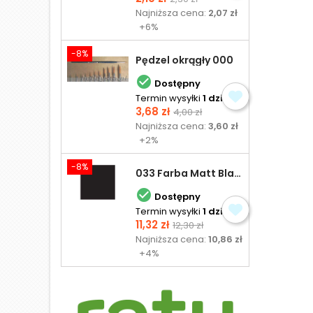
podstawowa
Najniższa cena:
2,07 zł
+6%
-8%
Pędzel okrągły 000

Dostępny
Termin wysyłki
1 dzień
Cena
Cena
3,68 zł
4,00 zł
podstawowa
Najniższa cena:
3,60 zł
+2%
-8%
033 Farba Matt Black - olejna

Dostępny
Termin wysyłki
1 dzień
Cena
Cena
11,32 zł
12,30 zł
podstawowa
Najniższa cena:
10,86 zł
+4%