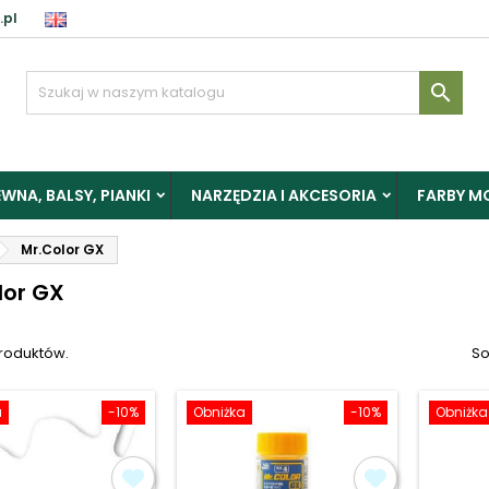
.pl
aloguj

y zapisać produkty do Schowka, musisz się zalogować.
WNA, BALSY, PIANKI
NARZĘDZIA I AKCESORIA
FARBY M
Anuluj
Zalogu
Mr.Color GX
lor GX
produktów.
So
a
-10%
Obniżka
-10%
Obniżka