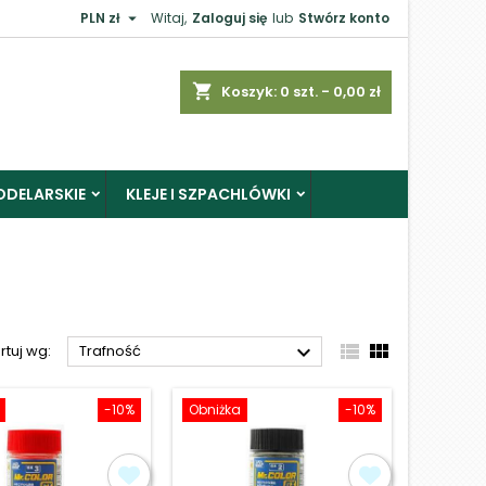

PLN zł
Witaj,
Zaloguj się
lub
Stwórz konto
×
shopping_cart
Koszyk:
0
szt. - 0,00 zł
ODELARSKIE
KLEJE I SZPACHLÓWKI
j



rtuj wg:
Trafność
-10%
Obniżka
-10%