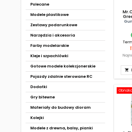
Polecane
Mr.C
Modele plastikowe
Gre
Gun
Zestawy podarunkowe
Narzędzia i akcesoria
Term
Farby modelarskie
1
Najn
Kleje i szpachlówki
Gotowe modele kolekcjonerskie

Pojazdy zdalnie sterowane RC
Dodatki
Obniżk
Gry bitewne
Materiały do budowy dioram
Kolejki
Modele z drewna, balsy, pianki