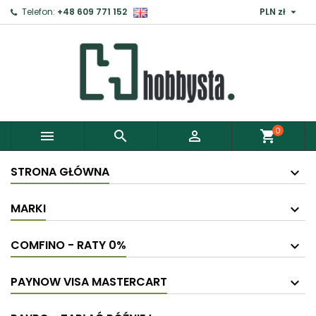

Telefon:
+48 609 771 152
PLN zł
×
Zaloguj
Aby zapisać produkty do Schowka, musisz się
zalogować.
0



shopping_cart
Anuluj
Zaloguj
STRONA GŁÓWNA
MARKI
COMFINO - RATY 0%
PAYNOW VISA MASTERCART