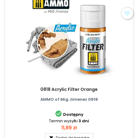
0818 Acrylic Filter Orange
AMMO of Mig Jimenez 0818

Dostępny
Termin wysyłki
3 dni
Cena
11,89 zł
Dodaj do koszyka
