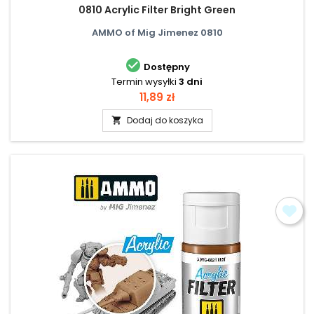
0810 Acrylic Filter Bright Green
AMMO of Mig Jimenez 0810

Dostępny
Termin wysyłki
3 dni
Cena
11,89 zł
Dodaj do koszyka
