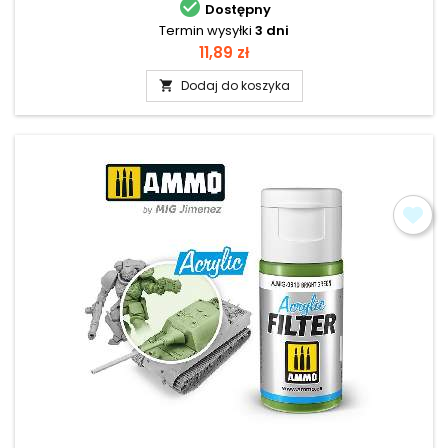

Dostępny
Termin wysyłki
3 dni
Cena
11,89 zł
Dodaj do koszyka
