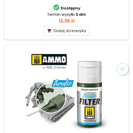

Dostępny
Termin wysyłki
3 dni
Cena
13,39 zł
Dodaj do koszyka
