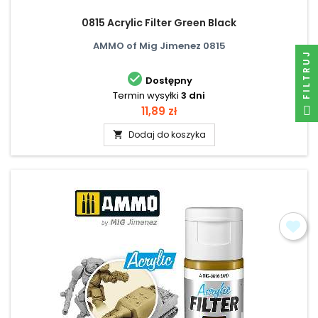
0815 Acrylic Filter Green Black
AMMO of Mig Jimenez 0815
FILTRUJ

Dostępny
Termin wysyłki
3 dni
Cena
11,89 zł
Dodaj do koszyka
