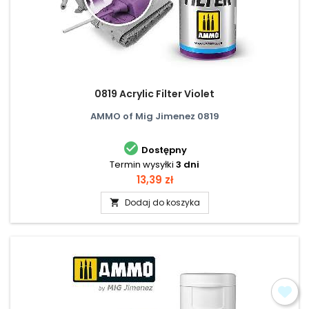
0819 Acrylic Filter Violet
AMMO of Mig Jimenez 0819

Dostępny
Termin wysyłki
3 dni
Cena
13,39 zł
Dodaj do koszyka
