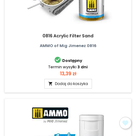
0816 Acrylic Filter Sand
AMMO of Mig Jimenez 0816

Dostępny
Termin wysyłki
3 dni
Cena
13,39 zł
Dodaj do koszyka
