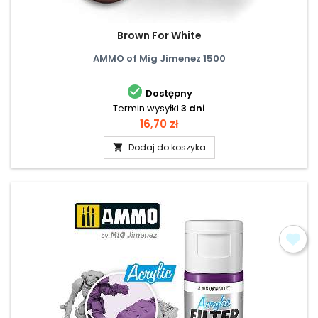
Brown For White
AMMO of Mig Jimenez 1500

Dostępny
Termin wysyłki
3 dni
Cena
16,70 zł
Dodaj do koszyka
