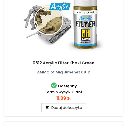
0812 Acrylic Filter Khaki Green
AMMO of Mig Jimenez 0812

Dostępny
Termin wysyłki
3 dni
Cena
11,89 zł
Dodaj do koszyka
