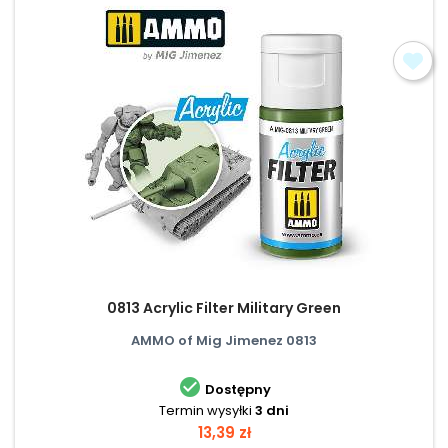
0813 Acrylic Filter Military Green
AMMO of Mig Jimenez 0813

Dostępny
Termin wysyłki
3 dni
Cena
13,39 zł