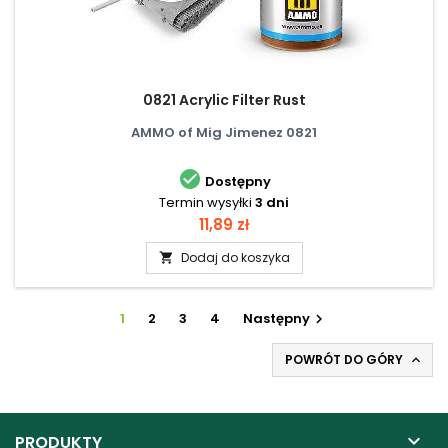
0821 Acrylic Filter Rust
AMMO of Mig Jimenez 0821

Dostępny
Termin wysyłki
3 dni
Cena
11,89 zł
Dodaj do koszyka

1
2
3
4
Następny

POWRÓT DO GÓRY


PRODUKTY