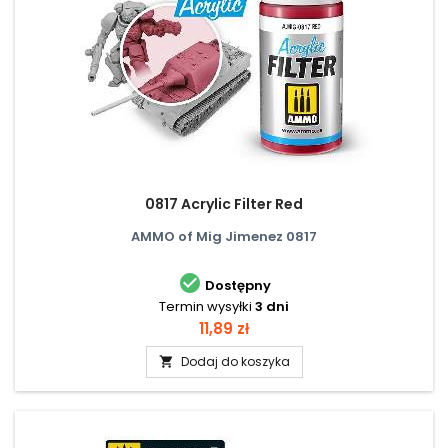
0817 Acrylic Filter Red
AMMO of Mig Jimenez 0817

Dostępny
Termin wysyłki
3 dni
Cena
11,89 zł
Dodaj do koszyka
