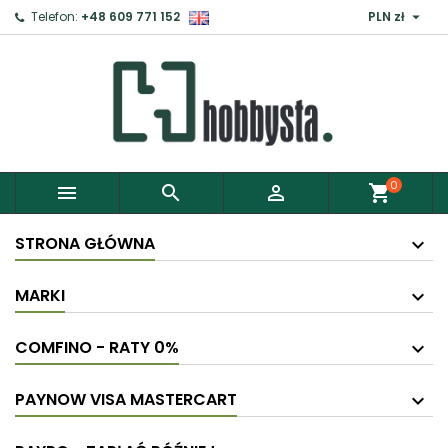

Telefon:
+48 609 771 152
PLN zł
×
Zaloguj
Aby zapisać produkty do Schowka, musisz się
zalogować.
0



shopping_cart
Anuluj
Zaloguj
STRONA GŁÓWNA
MARKI
COMFINO - RATY 0%
PAYNOW VISA MASTERCART