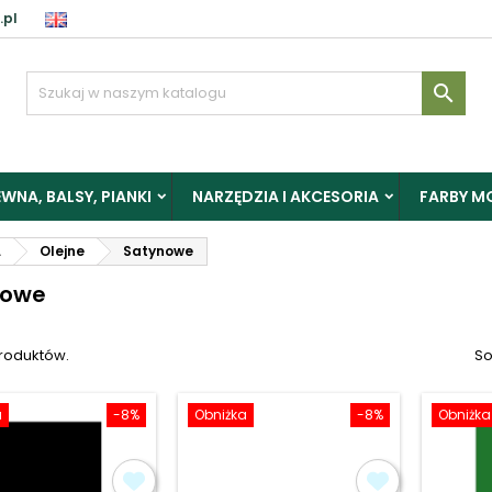
.pl
aloguj

y zapisać produkty do Schowka, musisz się zalogować.
WNA, BALSY, PIANKI
NARZĘDZIA I AKCESORIA
FARBY M
Anuluj
Zalogu
L
Olejne
Satynowe
nowe
produktów.
So
a
-8%
Obniżka
-8%
Obniżka