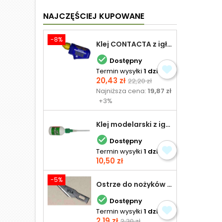
NAJCZĘŚCIEJ KUPOWANE
-8%
Klej CONTACTA z igłą do plastiku 25,0 g

Dostępny
Termin wysyłki
1 dzień
Cena
Cena
20,43 zł
22,20 zł
podstawowa
Najniższa cena:
19,87 zł
+3%
Klej modelarski z igłą 30 ml

Dostępny
Termin wysyłki
1 dzień
Cena
10,50 zł
-5%
Ostrze do nożyków Excel

Dostępny
Termin wysyłki
1 dzień
Cena
Cena
2,19 zł
2,30 zł