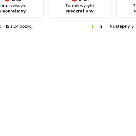
Termin wysyłki
Termin wysyłki
T
Nieokreślony
Nieokreślony
N
1-12 z 24 pozycji
1
2
Następny
