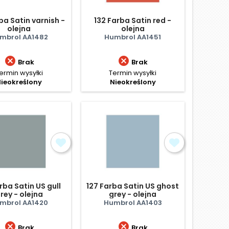
ba Satin varnish -
132 Farba Satin red -
olejna
olejna
mbrol AA1482
Humbrol AA1451


Brak
Brak
ermin wysyłki
Termin wysyłki
ieokreślony
Nieokreślony
rba Satin US gull
127 Farba Satin US ghost
rey - olejna
grey - olejna
mbrol AA1420
Humbrol AA1403


Brak
Brak