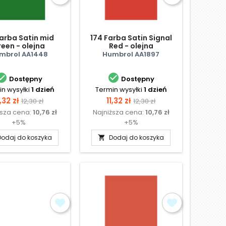
Farba Satin mid
174 Farba Satin Signal
reen - olejna
Red - olejna
mbrol AA1448
Humbrol AA1897


Dostępny
Dostępny
n wysyłki
1 dzień
Termin wysyłki
1 dzień
ena
Cena
Cena
Cena
1,32 zł
11,32 zł
12,30 zł
12,30 zł
ższa cena:
10,76 zł
Najniższa cena:
10,76 zł
podstawowa
podstawowa
+5%
+5%
Dodaj do koszyka
Dodaj do koszyka
