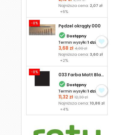
podstawowa
Najniższa cena:
2,07 zł
+6%
-8%
Pędzel okrągły 000

Dostępny
Termin wysyłki
1 dzień
Cena
Cena
3,68 zł
4,00 zł
podstawowa
Najniższa cena:
3,60 zł
+2%
-8%
033 Farba Matt Black - olejna

Dostępny
Termin wysyłki
1 dzień
Cena
Cena
11,32 zł
12,30 zł
podstawowa
Najniższa cena:
10,86 zł
+4%