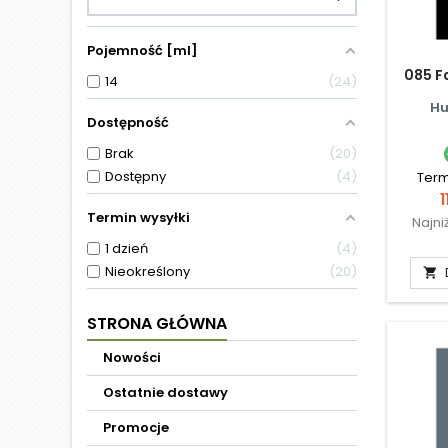
Pojemność [ml]
085 F
14
24
Hu
Dostępność
Brak
20
Dostępny
4
Term
1
Termin wysyłki
Najni
1 dzień
4
Nieokreślony
20

STRONA GŁÓWNA
Nowości
Ostatnie dostawy
Promocje