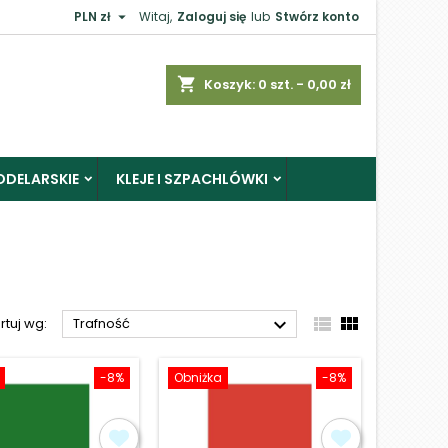

PLN zł
Witaj,
Zaloguj się
lub
Stwórz konto
×
shopping_cart
Koszyk:
0
szt. - 0,00 zł
ODELARSKIE
KLEJE I SZPACHLÓWKI
j



rtuj wg:
Trafność
-8%
Obniżka
-8%