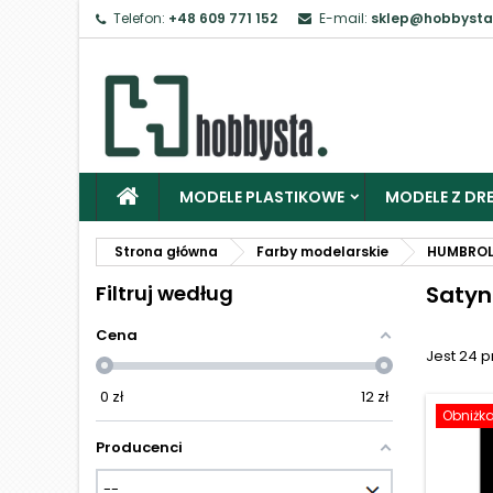
Telefon:
+48 609 771 152
E-mail:
sklep@hobbysta
Z
Ab
MODELE PLASTIKOWE
MODELE Z DRE
Strona główna
Farby modelarskie
HUMBRO
Filtruj według
Saty
Cena
Jest 24 
0
zł
12
zł
Obniżk
Producenci