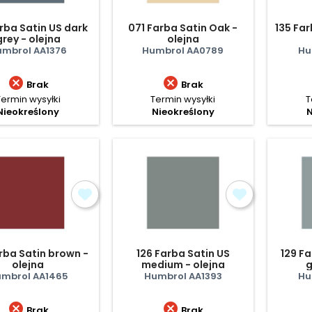
rba Satin US dark
071 Farba Satin Oak -
135 Far
grey - olejna
olejna
umbrol AA1376
Humbrol AA0789
Hu


Brak
Brak
Termin wysyłki
Termin wysyłki
T
Nieokreślony
Nieokreślony
N
rba Satin brown -
126 Farba Satin US
129 Fa
olejna
medium - olejna
g
mbrol AA1465
Humbrol AA1393
Hu


Brak
Brak