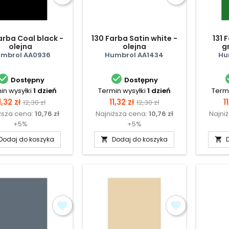
arba Coal black -
130 Farba Satin white -
131 
olejna
olejna
g
mbrol AA0936
Humbrol AA1434
Hu


Dostępny
Dostępny
in wysyłki
1 dzień
Termin wysyłki
1 dzień
Termi
Cena
Cena
Cena
Cena
C
1,32 zł
11,32 zł
1
12,30 zł
12,30 zł
ższa cena:
10,76 zł
Najniższa cena:
10,76 zł
Najni
podstawowa
podstawowa
+5%
+5%
Dodaj do koszyka
Dodaj do koszyka

