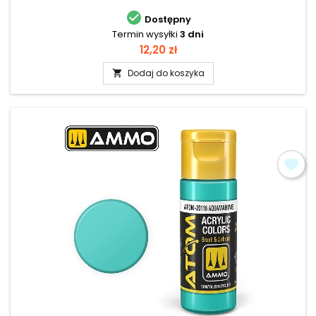

Dostępny
Termin wysyłki
3 dni
Cena
12,20 zł
Dodaj do koszyka
