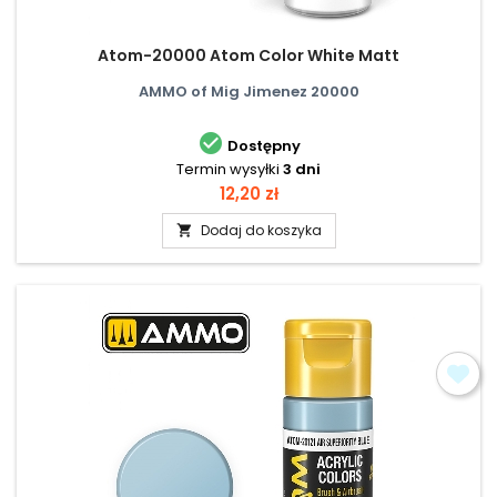
Atom-20000 Atom Color White Matt
AMMO of Mig Jimenez 20000

Dostępny
Termin wysyłki
3 dni
Cena
12,20 zł
Dodaj do koszyka
