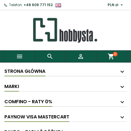

Telefon:
+48 609 771 152
PLN zł
×
Zaloguj
Aby zapisać produkty do Schowka, musisz się
zalogować.
0



shopping_cart
Anuluj
Zaloguj
STRONA GŁÓWNA
MARKI
COMFINO - RATY 0%
PAYNOW VISA MASTERCART