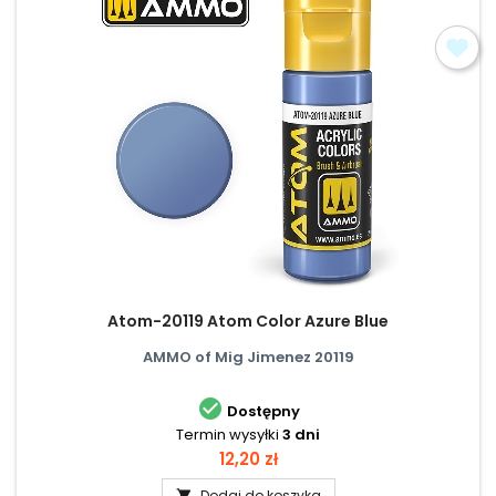
Atom-20119 Atom Color Azure Blue
AMMO of Mig Jimenez 20119

Dostępny
Termin wysyłki
3 dni
Cena
12,20 zł
Dodaj do koszyka
