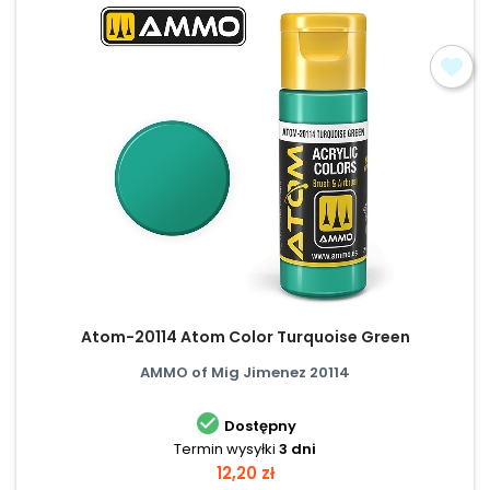
Atom-20114 Atom Color Turquoise Green
AMMO of Mig Jimenez 20114

Dostępny
Termin wysyłki
3 dni
Cena
12,20 zł