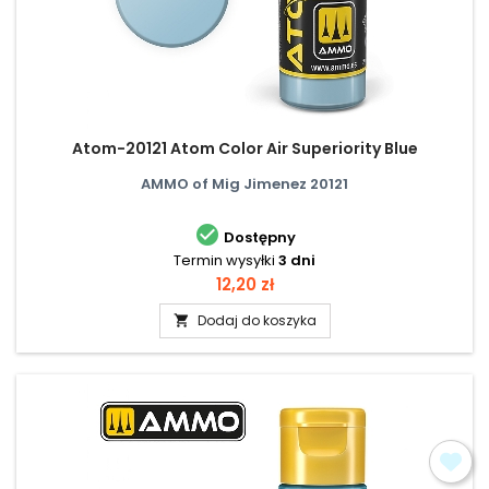
Atom-20121 Atom Color Air Superiority Blue
AMMO of Mig Jimenez 20121

Dostępny
Termin wysyłki
3 dni
Cena
12,20 zł
Dodaj do koszyka
