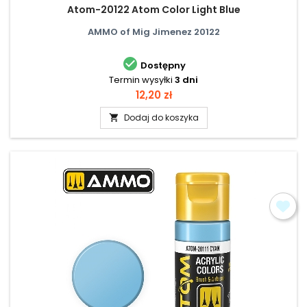
Atom-20122 Atom Color Light Blue
AMMO of Mig Jimenez 20122

Dostępny
Termin wysyłki
3 dni
Cena
12,20 zł
Dodaj do koszyka
