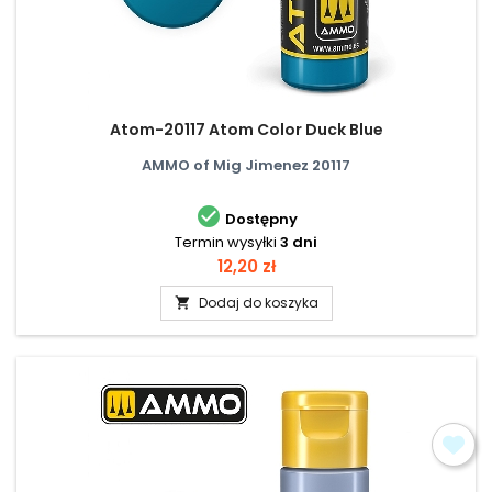
Atom-20117 Atom Color Duck Blue
AMMO of Mig Jimenez 20117

Dostępny
Termin wysyłki
3 dni
Cena
12,20 zł
Dodaj do koszyka
