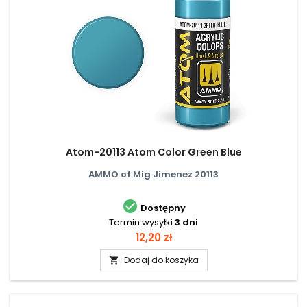
Atom-20113 Atom Color Green Blue
AMMO of Mig Jimenez 20113

Dostępny
Termin wysyłki
3 dni
Cena
12,20 zł
Dodaj do koszyka
