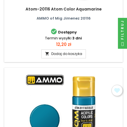
Atom-20116 Atom Color Aquamarine
AMMO of Mig Jimenez 20116
FILTRUJ

Dostępny
Termin wysyłki
3 dni
Cena
12,20 zł
Dodaj do koszyka
