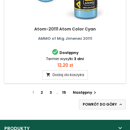
Atom-20111 Atom Color Cyan
AMMO of Mig Jimenez 20111

Dostępny
Termin wysyłki
3 dni
Cena
12,20 zł
Dodaj do koszyka

1
2
3
…
15
Następny

POWRÓT DO GÓRY


PRODUKTY