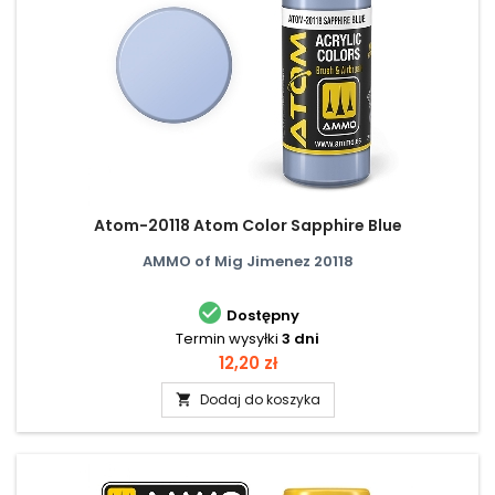
Atom-20118 Atom Color Sapphire Blue
AMMO of Mig Jimenez 20118

Dostępny
Termin wysyłki
3 dni
Cena
12,20 zł
Dodaj do koszyka
