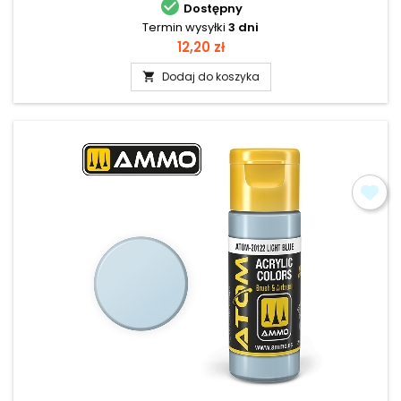

Dostępny
Termin wysyłki
3 dni
Cena
12,20 zł
Dodaj do koszyka
