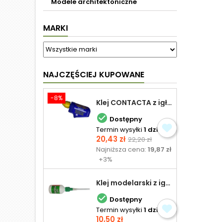
Modele architektoniczne
MARKI
NAJCZĘŚCIEJ KUPOWANE
-8%
Klej CONTACTA z igłą do plastiku 25,0 g

Dostępny
Termin wysyłki
1 dzień
Cena
Cena
20,43 zł
22,20 zł
podstawowa
Najniższa cena:
19,87 zł
+3%
Klej modelarski z igłą 30 ml

Dostępny
Termin wysyłki
1 dzień
Cena
10,50 zł