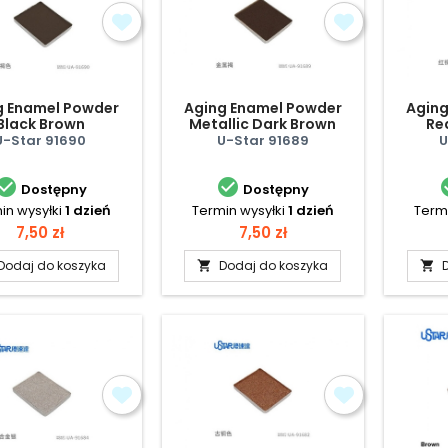
g Enamel Powder
Aging Enamel Powder
Aging
Black Brown
Metallic Dark Brown
Re
U-Star 91690
U-Star 91689
U


Dostępny
Dostępny
in wysyłki
1 dzień
Termin wysyłki
1 dzień
Termi
Cena
Cena
7,50 zł
7,50 zł
Dodaj do koszyka
Dodaj do koszyka

