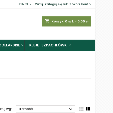

PLN zł
Witaj,
Zaloguj się
lub
Stwórz konto
×
shopping_cart
Koszyk:
0
szt. - 0,00 zł
ODELARSKIE
KLEJE I SZPACHLÓWKI
j



rtuj wg:
Trafność