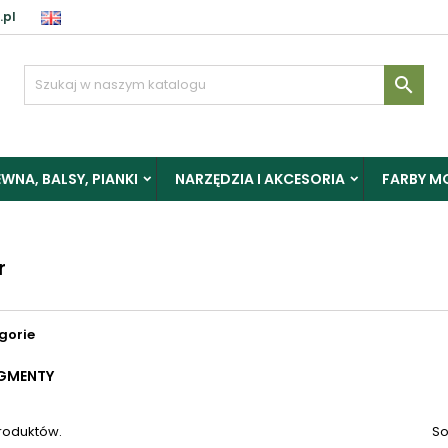
.pl
aloguj

y zapisać produkty do Schowka, musisz się zalogować.
WNA, BALSY, PIANKI
NARZĘDZIA I AKCESORIA
FARBY M
Anuluj
Zalogu
r
gorie
GMENTY
produktów.
So