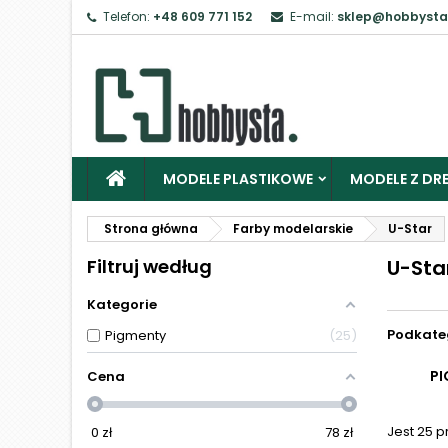
Telefon:
+48 609 771 152
E-mail:
sklep@hobbysta
Z
Ab
MODELE PLASTIKOWE
MODELE Z DRE
Strona główna
Farby modelarskie
U-Star
Filtruj według
U-Sta
Kategorie
Podkate
Pigmenty
25
PI
Cena
Jest 25 
0
zł
78
zł