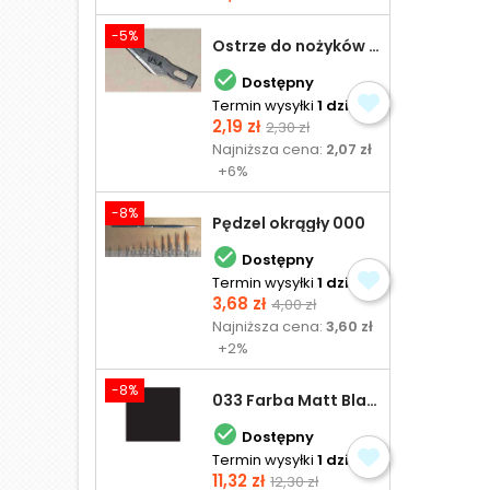
-5%
Ostrze do nożyków Excel

Dostępny
Termin wysyłki
1 dzień
Cena
Cena
2,19 zł
2,30 zł
podstawowa
Najniższa cena:
2,07 zł
+6%
-8%
Pędzel okrągły 000

Dostępny
Termin wysyłki
1 dzień
Cena
Cena
3,68 zł
4,00 zł
podstawowa
Najniższa cena:
3,60 zł
+2%
-8%
033 Farba Matt Black - olejna

Dostępny
Termin wysyłki
1 dzień
Cena
Cena
11,32 zł
12,30 zł