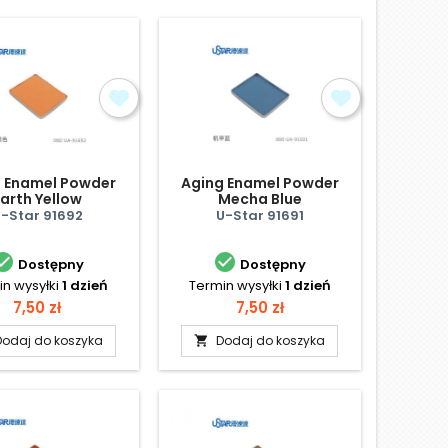
 Enamel Powder
Aging Enamel Powder
Earth Yellow
Mecha Blue
-Star 91692
U-Star 91691


Dostępny
Dostępny
n wysyłki
1 dzień
Termin wysyłki
1 dzień
Cena
Cena
7,50 zł
7,50 zł
Dodaj do koszyka
Dodaj do koszyka
