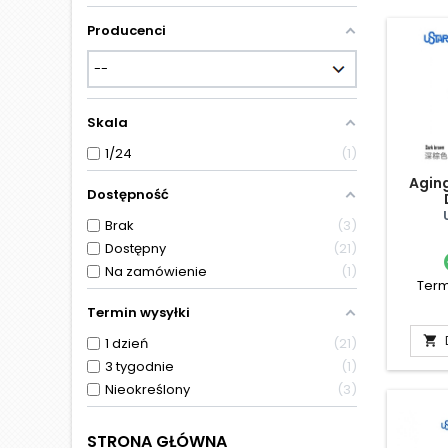
Producenci
Skala
1/24
1
Agin
Dostępność
Brak
3
Dostępny
21
Na zamówienie
1
Term
Termin wysyłki

1 dzień
21
3 tygodnie
1
Nieokreślony
3
STRONA GŁÓWNA