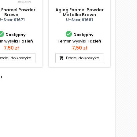
 Enamel Powder
Aging Enamel Powder
Brown
Metallic Brown
U-Star 91671
U-Star 91681


Dostępny
Dostępny
n wysyłki
1 dzień
Termin wysyłki
1 dzień
Cena
Cena
7,50 zł
7,50 zł
Dodaj do koszyka
Dodaj do koszyka

