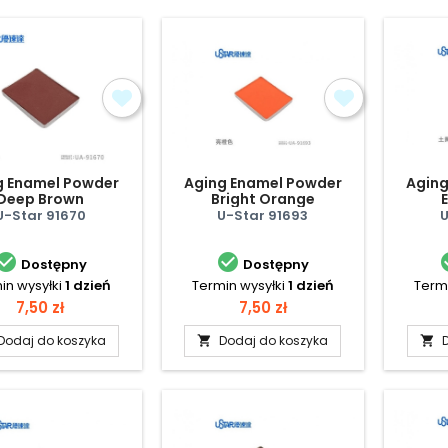
g Enamel Powder
Aging Enamel Powder
Aging
Deep Brown
Bright Orange
U-Star 91670
U-Star 91693
U


Dostępny
Dostępny
in wysyłki
1 dzień
Termin wysyłki
1 dzień
Termi
Cena
Cena
7,50 zł
7,50 zł
Dodaj do koszyka
Dodaj do koszyka

