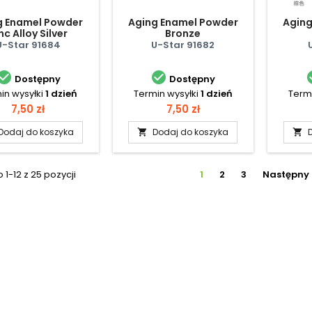
g Enamel Powder
Aging Enamel Powder
Aging
nc Alloy Silver
Bronze
U-Star 91684
U-Star 91682


Dostępny
Dostępny
in wysyłki
1 dzień
Termin wysyłki
1 dzień
Termi
Cena
Cena
7,50 zł
7,50 zł
Dodaj do koszyka
Dodaj do koszyka


1-12 z 25 pozycji
1
2
3
Następny