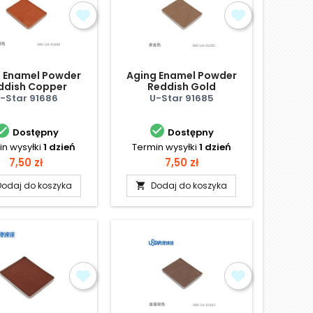
 Enamel Powder
Aging Enamel Powder
ddish Copper
Reddish Gold
-Star 91686
U-Star 91685


Dostępny
Dostępny
n wysyłki
1 dzień
Termin wysyłki
1 dzień
Cena
Cena
7,50 zł
7,50 zł
Dodaj do koszyka
Dodaj do koszyka
