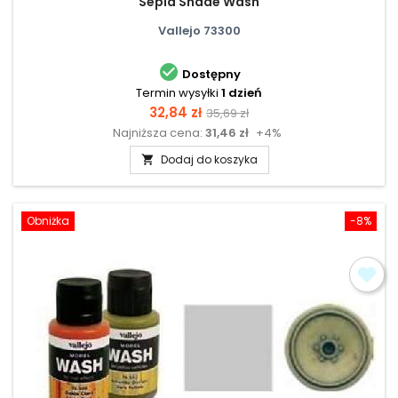
Sepia Shade Wash
Vallejo 73300

Dostępny
Termin wysyłki
1 dzień
Cena
Cena
32,84 zł
35,69 zł
Najniższa cena:
31,46 zł
+4%
podstawowa
Dodaj do koszyka

Obniżka
-8%