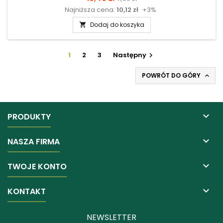
Najniższa cena:
10,12 zł
+3%
podstawowa
Dodaj do koszyka

1
2
3
Następny

POWRÓT DO GÓRY


PRODUKTY

NASZA FIRMA

TWOJE KONTO

KONTAKT
NEWSLETTER