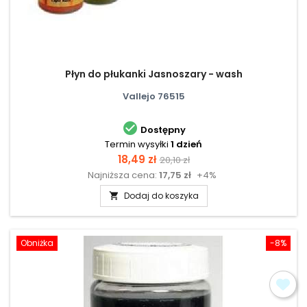
Płyn do płukanki Jasnoszary - wash
Vallejo 76515

Dostępny
Termin wysyłki
1 dzień
Cena
Cena
18,49 zł
20,10 zł
Najniższa cena:
17,75 zł
+4%
podstawowa
Dodaj do koszyka

Obniżka
-8%