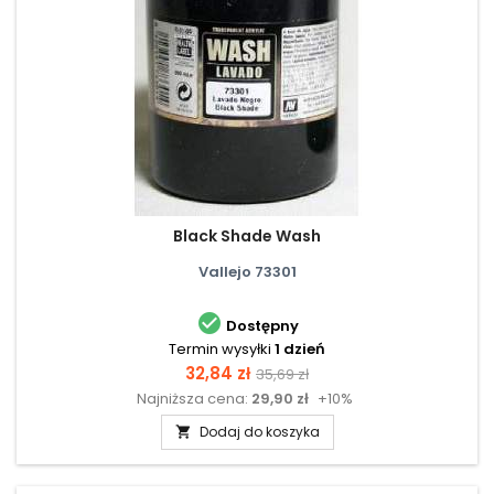
Black Shade Wash
Vallejo 73301

Dostępny
Termin wysyłki
1 dzień
Cena
Cena
32,84 zł
35,69 zł
Najniższa cena:
29,90 zł
+10%
podstawowa
Dodaj do koszyka
