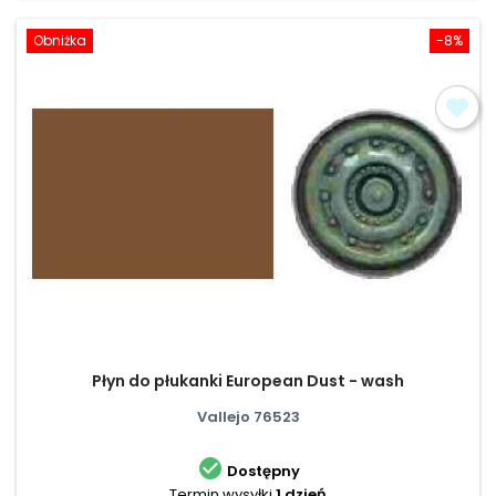
Obniżka
-8%
Płyn do płukanki European Dust - wash
Vallejo 76523

Dostępny
Termin wysyłki
1 dzień