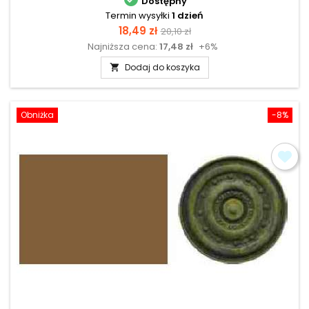
Dostępny
Termin wysyłki
1 dzień
Cena
Cena
18,49 zł
20,10 zł
Najniższa cena:
17,48 zł
+6%
podstawowa
Dodaj do koszyka

Obniżka
-8%