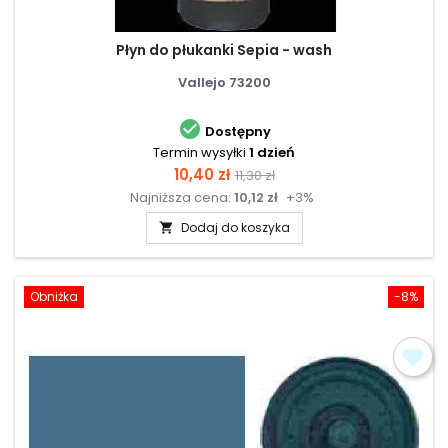
Płyn do płukanki Sepia - wash
Vallejo 73200

Dostępny
Termin wysyłki
1 dzień
Cena
Cena
10,40 zł
11,30 zł
Najniższa cena:
10,12 zł
+3%
podstawowa
Dodaj do koszyka

Obniżka
-8%