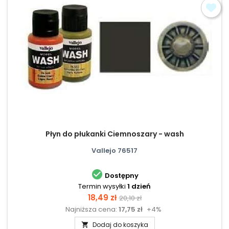
Płyn do płukanki Ciemnoszary - wash
Vallejo 76517

Dostępny
Termin wysyłki
1 dzień
Cena
Cena
18,49 zł
20,10 zł
Najniższa cena:
17,75 zł
+4%
podstawowa
Dodaj do koszyka
