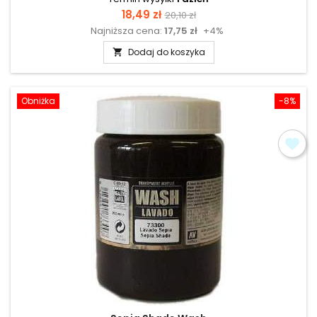
Cena
Cena
18,49 zł
20,10 zł
Najniższa cena:
17,75 zł
+4%
podstawowa
Dodaj do koszyka

Obniżka
-8%