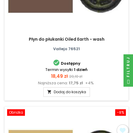
Płyn do płukanki Oiled Earth - wash
Vallejo 76521
FILTRUJ

Dostępny
Termin wysyłki
1 dzień
Cena
Cena
18,49 zł
20,10 zł
Najniższa cena:
17,75 zł
+4%
podstawowa
Dodaj do koszyka

Obniżka
-8%