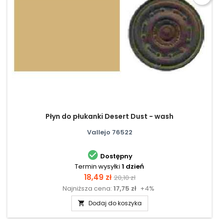
Płyn do płukanki Desert Dust - wash
Vallejo 76522

Dostępny
Termin wysyłki
1 dzień
Cena
Cena
18,49 zł
20,10 zł
Najniższa cena:
17,75 zł
+4%
podstawowa
Dodaj do koszyka
