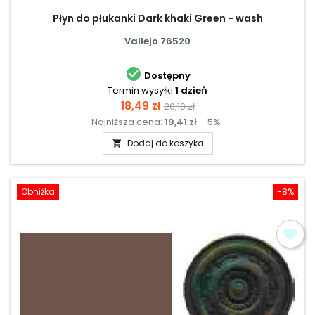
Płyn do płukanki Dark khaki Green - wash
Vallejo 76520

Dostępny
Termin wysyłki
1 dzień
Cena
Cena
18,49 zł
20,10 zł
Najniższa cena:
19,41 zł
-5%
podstawowa
Dodaj do koszyka

Obniżka
-8%