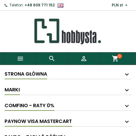

Telefon:
+48 609 771 152
PLN zł
×
Zaloguj
Aby zapisać produkty do Schowka, musisz się
zalogować.
0



shopping_cart
Anuluj
Zaloguj
STRONA GŁÓWNA
MARKI
COMFINO - RATY 0%
PAYNOW VISA MASTERCART