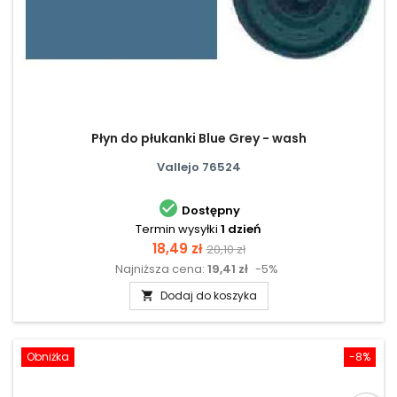
Płyn do płukanki Blue Grey - wash
Vallejo 76524

Dostępny
Termin wysyłki
1 dzień
Cena
Cena
18,49 zł
20,10 zł
Najniższa cena:
19,41 zł
-5%
podstawowa
Dodaj do koszyka

Obniżka
-8%