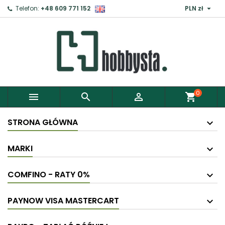

Telefon:
+48 609 771 152
PLN zł
×
Zaloguj
Aby zapisać produkty do Schowka, musisz się
zalogować.
0



shopping_cart
Anuluj
Zaloguj
STRONA GŁÓWNA
MARKI
COMFINO - RATY 0%
PAYNOW VISA MASTERCART