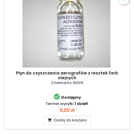
Płyn do czyszczenia aerografów z resztek farb
olejnych
Chematic 0005

Dostępny
Termin wysyłki
1 dzień
Cena
11,00 zł
Dodaj do koszyka
