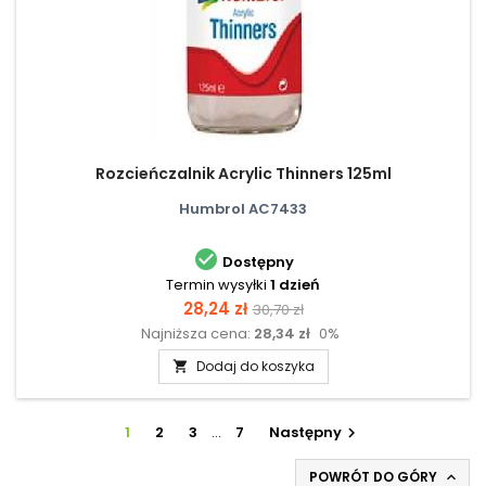
Rozcieńczalnik Acrylic Thinners 125ml
Humbrol AC7433

Dostępny
Termin wysyłki
1 dzień
Cena
Cena
28,24 zł
30,70 zł
Najniższa cena:
28,34 zł
0%
podstawowa
Dodaj do koszyka

1
2
3
…
7
Następny

POWRÓT DO GÓRY
