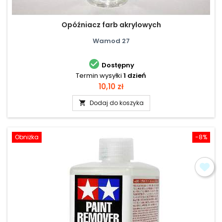
Opóźniacz farb akrylowych
Wamod 27

Dostępny
Termin wysyłki
1 dzień
Cena
10,10 zł
Dodaj do koszyka

Obniżka
-8%