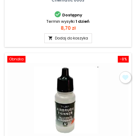
Chematic 0003

Dostępny
Termin wysyłki
1 dzień
Cena
8,70 zł
Dodaj do koszyka

Obniżka
-8%