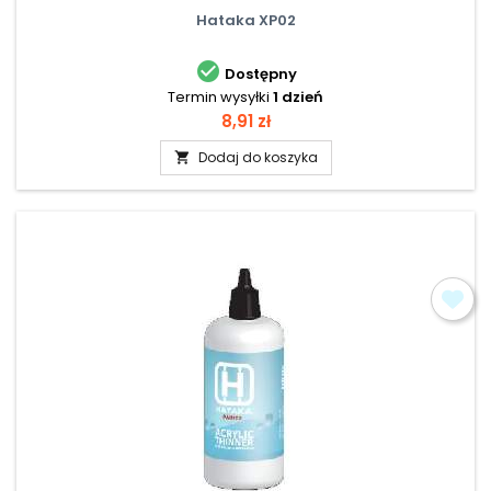
Hataka XP02

Dostępny
Termin wysyłki
1 dzień
Cena
8,91 zł
Dodaj do koszyka
