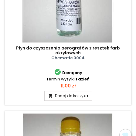
Płyn do czyszczenia aerografów z resztek farb
akrylowych
Chematic 0004

Dostępny
Termin wysyłki
1 dzień
Cena
11,00 zł
Dodaj do koszyka
