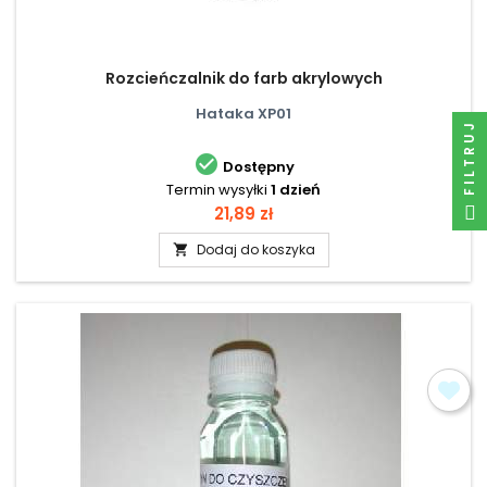
Rozcieńczalnik do farb akrylowych
Hataka XP01
FILTRUJ

Dostępny
Termin wysyłki
1 dzień
Cena
21,89 zł
Dodaj do koszyka
