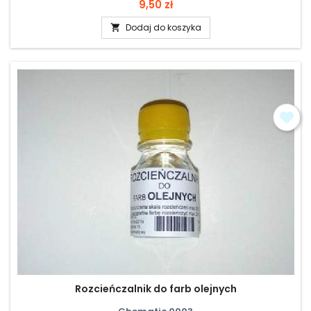
Cena
9,50 zł
Dodaj do koszyka

Rozcieńczalnik do farb olejnych