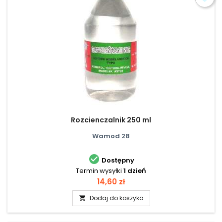
Rozcienczalnik 250 ml
Wamod 28

Dostępny
Termin wysyłki
1 dzień
Cena
14,60 zł
Dodaj do koszyka
