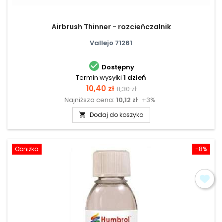
Airbrush Thinner - rozcieńczalnik
Vallejo 71261

Dostępny
Termin wysyłki
1 dzień
Cena
Cena
10,40 zł
11,30 zł
Najniższa cena:
10,12 zł
+3%
podstawowa
Dodaj do koszyka

Obniżka
-8%