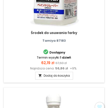
Środek do usuwania farby
Tamiya 87183

Dostępny
Termin wysyłki
1 dzień
Cena
Cena
62,19 zł
67,60 zł
Najniższa cena:
56,86 zł
+9%
podstawowa
Dodaj do koszyka
