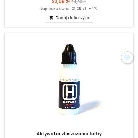
Cena
Cena
22,08 zł
24,00 zł
Najniższa cena:
21,25 zł
+4%
podstawowa
Dodaj do koszyka

Aktywator złuszczania farby