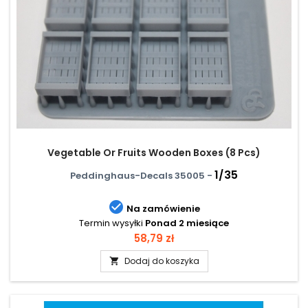
Vegetable Or Fruits Wooden Boxes (8 Pcs)
1/35
Peddinghaus-Decals 35005 -

Na zamówienie
Termin wysyłki
Ponad 2 miesiące
Cena
58,79 zł
Dodaj do koszyka
