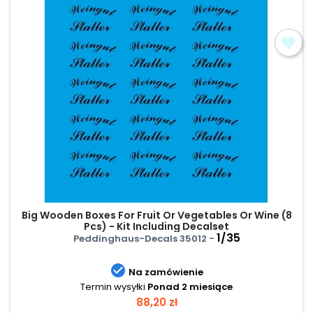
Big Wooden Boxes For Fruit Or Vegetables Or Wine (8
Pcs) - Kit Including Decalset
1/35
Peddinghaus-Decals 35012 -

Na zamówienie
Termin wysyłki
Ponad 2 miesiące
Cena
88,20 zł