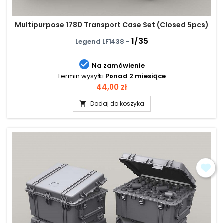
Multipurpose 1780 Transport Case Set (Closed 5pcs)
1/35
Legend LF1438 -

Na zamówienie
Termin wysyłki
Ponad 2 miesiące
Cena
44,00 zł
Dodaj do koszyka
