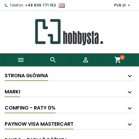

Telefon:
+48 609 771 152
PLN zł
×
Zaloguj
Aby zapisać produkty do Schowka, musisz się
zalogować.
0



shopping_cart
Anuluj
Zaloguj
STRONA GŁÓWNA
MARKI
COMFINO - RATY 0%
PAYNOW VISA MASTERCART