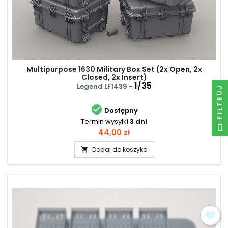
Multipurpose 1630 Military Box Set (2x Open, 2x
Closed, 2x Insert)
1/35
Legend LF1439 -
FILTRUJ

Dostępny
Termin wysyłki
3 dni
Cena
44,00 zł
Dodaj do koszyka
