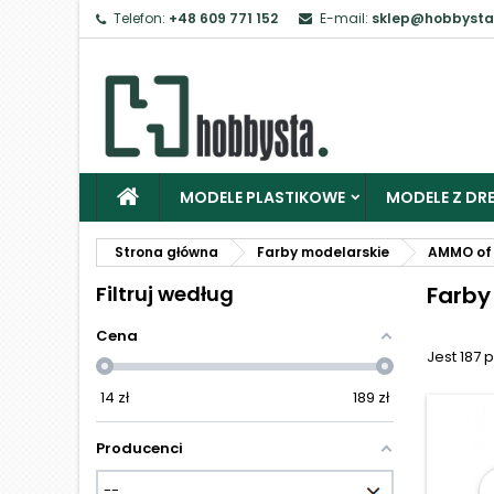
Telefon:
+48 609 771 152
E-mail:
sklep@hobbysta
Z
Ab
MODELE PLASTIKOWE
MODELE Z DRE
Strona główna
Farby modelarskie
AMMO of 
Filtruj według
Farby
Cena
Jest 187 
14
zł
189
zł
Producenci