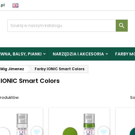
.pl
aloguj

y zapisać produkty do Schowka, musisz się zalogować.
WNA, BALSY, PIANKI
NARZĘDZIA I AKCESORIA
FARBY M
Anuluj
Zalogu
Mig Jimenez
Farby IONIC Smart Colors
 IONIC Smart Colors
produktów.
So