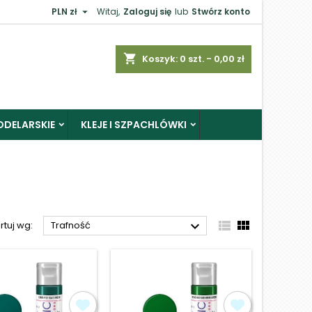

PLN zł
Witaj,
Zaloguj się
lub
Stwórz konto
×
shopping_cart
Koszyk:
0
szt. - 0,00 zł
ODELARSKIE
KLEJE I SZPACHLÓWKI
j



rtuj wg:
Trafność