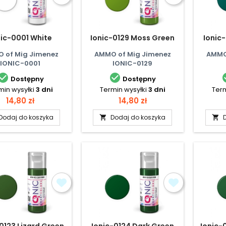
nic-0001 White
Ionic-0129 Moss Green
Ionic-
 of Mig Jimenez
AMMO of Mig Jimenez
AMMO
IONIC-0001
IONIC-0129


Dostępny
Dostępny
min wysyłki
3 dni
Termin wysyłki
3 dni
Term
Cena
Cena
14,80 zł
14,80 zł
Dodaj do koszyka
Dodaj do koszyka


0123 Lizard Green
Ionic-0124 Dark Green
Ionic-