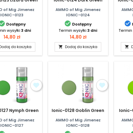
 of Mig Jimenez
AMMO of Mig Jimenez
AMMO
IONIC-0123
IONIC-0124



Dostępny
Dostępny
min wysyłki
3 dni
Termin wysyłki
3 dni
Termin 
Cena
Cena
14,80 zł
14,80 zł
Dodaj do koszyka
Dodaj do koszyka


0127 Nymph Green
Ionic-0128 Goblin Green
Ionic-
 of Mig Jimenez
AMMO of Mig Jimenez
AMMO
IONIC-0127
IONIC-0128