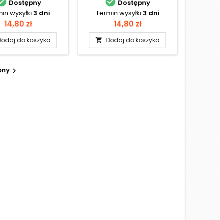


Dostępny
Dostępny
in wysyłki
3 dni
Termin wysyłki
3 dni
Cena
Cena
14,80 zł
14,80 zł
Dodaj do koszyka
Dodaj do koszyka

pny
