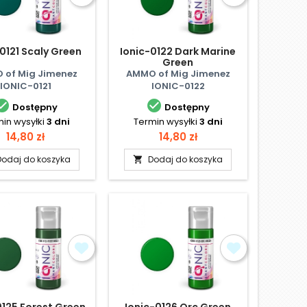
0121 Scaly Green
Ionic-0122 Dark Marine
Green
 of Mig Jimenez
AMMO of Mig Jimenez
IONIC-0121
IONIC-0122


Dostępny
Dostępny
in wysyłki
3 dni
Termin wysyłki
3 dni
Cena
Cena
14,80 zł
14,80 zł
Dodaj do koszyka
Dodaj do koszyka

0125 Forest Green
Ionic-0126 Orc Green