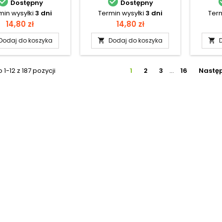


Dostępny
Dostępny
min wysyłki
3 dni
Termin wysyłki
3 dni
Term
Cena
Cena
14,80 zł
14,80 zł
Dodaj do koszyka
Dodaj do koszyka


1-12 z 187 pozycji
1
2
3
…
16
Nastę