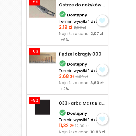
-5%
Ostrze do nożyków Excel

Dostępny
Termin wysyłki
1 dzień
Cena
Cena
2,19 zł
2,30 zł
podstawowa
Najniższa cena:
2,07 zł
+6%
-8%
Pędzel okrągły 000

Dostępny
Termin wysyłki
1 dzień
Cena
Cena
3,68 zł
4,00 zł
podstawowa
Najniższa cena:
3,60 zł
+2%
-8%
033 Farba Matt Black - olejna

Dostępny
Termin wysyłki
1 dzień
Cena
Cena
11,32 zł
12,30 zł
podstawowa
Najniższa cena:
10,86 zł