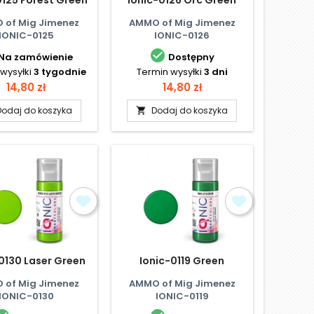
 of Mig Jimenez
AMMO of Mig Jimenez
IONIC-0125
IONIC-0126

Na zamówienie
Dostępny
wysyłki
3 tygodnie
Termin wysyłki
3 dni
Cena
Cena
14,80 zł
14,80 zł
Dodaj do koszyka
Dodaj do koszyka

0130 Laser Green
Ionic-0119 Green
 of Mig Jimenez
AMMO of Mig Jimenez
IONIC-0130
IONIC-0119