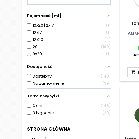
Pojemność [ml]
Io
10x20 | 2x17
1
12x17
1
AMMO
12x20
4
20
180
9x20
1
Ter
Dostępność

Dostępny
148
Na zamówienie
39
Termin wysyłki
3 dni
148
3 tygodnie
39
STRONA GŁÓWNA
Ionic-