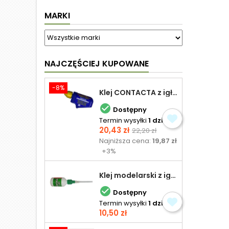
MARKI
NAJCZĘŚCIEJ KUPOWANE
-8%
Klej CONTACTA z igłą do plastiku 25,0 g

Dostępny
Termin wysyłki
1 dzień
Cena
Cena
20,43 zł
22,20 zł
podstawowa
Najniższa cena:
19,87 zł
+3%
Klej modelarski z igłą 30 ml

Dostępny
Termin wysyłki
1 dzień
Cena
10,50 zł