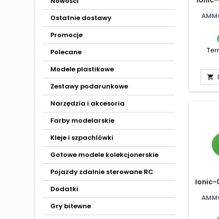
Nowości
AMMO
Ostatnie dostawy
Promocje
Ter
Polecane
Modele plastikowe

Zestawy podarunkowe
Narzędzia i akcesoria
Farby modelarskie
Kleje i szpachlówki
Gotowe modele kolekcjonerskie
Pojazdy zdalnie sterowane RC
Ionic-
Dodatki
AMMO
Gry bitewne