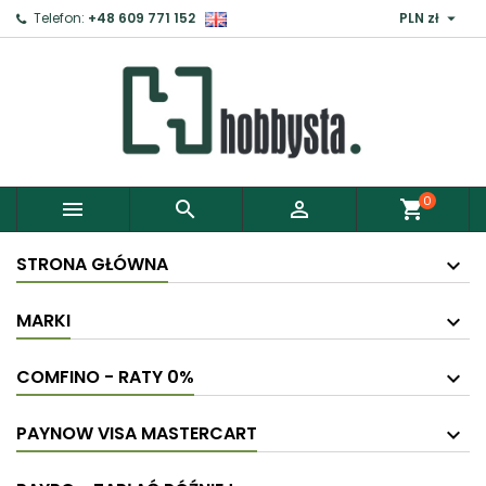

Telefon:
+48 609 771 152
PLN zł
×
Zaloguj
Aby zapisać produkty do Schowka, musisz się
zalogować.
0



shopping_cart
Anuluj
Zaloguj
STRONA GŁÓWNA
MARKI
COMFINO - RATY 0%
PAYNOW VISA MASTERCART