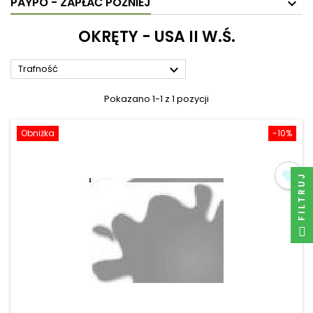
PAYPO - ZAPŁAĆ PÓŹNIEJ
OKRĘTY - USA II W.Ś.

Trafność
Pokazano 1-1 z 1 pozycji
Obniżka
-10%
FILTRUJ