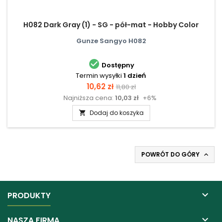
H082 Dark Gray (1) - SG - pół-mat - Hobby Color
Gunze Sangyo H082

Dostępny
Termin wysyłki
1 dzień
Cena
Cena
10,62 zł
11,80 zł
Najniższa cena:
10,03 zł
+6%
podstawowa
Dodaj do koszyka

POWRÓT DO GÓRY


PRODUKTY

NASZA FIRMA