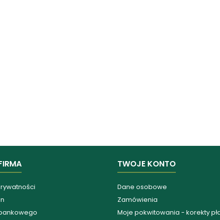
FIRMA
TWOJE KONTO
prywatności
Dane osobowe
in
Zamówienia
 bankowego
Moje pokwitowania - korekty pł