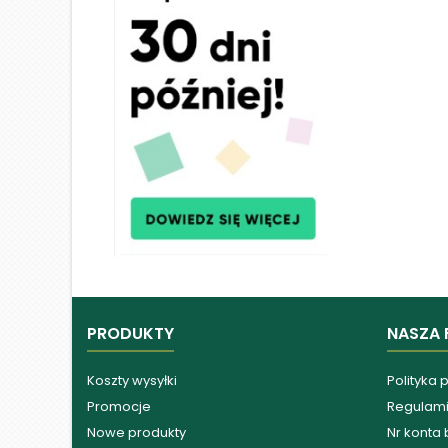
PRODUKTY
NASZA 
Koszty wysyłki
Polityka 
Promocje
Regulam
Nowe produkty
Nr konta