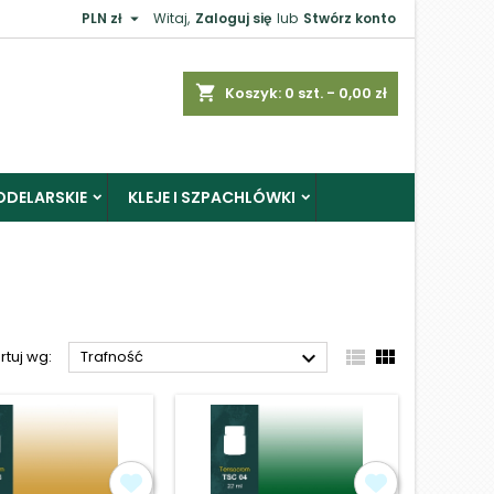

PLN zł
Witaj,
Zaloguj się
lub
Stwórz konto
×
shopping_cart
Koszyk:
0
szt. - 0,00 zł
ODELARSKIE
KLEJE I SZPACHLÓWKI
j



rtuj wg:
Trafność