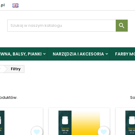
.pl
aloguj

y zapisać produkty do Schowka, musisz się zalogować.
WNA, BALSY, PIANKI
NARZĘDZIA I AKCESORIA
FARBY M
Anuluj
Zalogu
r
Filtry
roduktów.
So