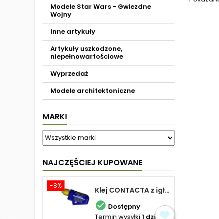
Modele Star Wars - Gwiezdne
Wojny
Inne artykuły
Artykuły uszkodzone,
niepełnowartościowe
Wyprzedaż
Modele architektoniczne
MARKI
NAJCZĘŚCIEJ KUPOWANE
-8%
Klej CONTACTA z igłą do plastiku 25,0 g

Dostępny
Termin wysyłki
1 dzień