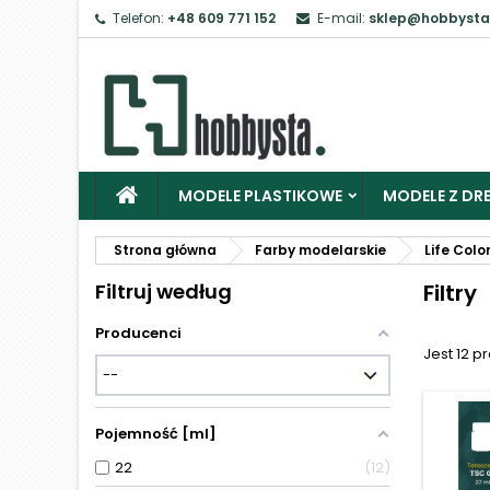
Telefon:
+48 609 771 152
E-mail:
sklep@hobbysta
Z
Ab
MODELE PLASTIKOWE
MODELE Z DRE
Strona główna
Farby modelarskie
Life Colo
Filtruj według
Filtry
Producenci
Jest 12 p
Pojemność [ml]
22
12