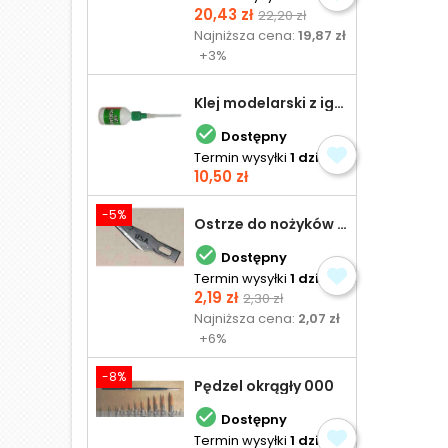
Cena
Cena
20,43 zł
22,20 zł
podstawowa
Najniższa cena:
19,87 zł
+3%
Klej modelarski z igłą 30 ml

Dostępny
Termin wysyłki
1 dzień
Cena
10,50 zł
-5%
Ostrze do nożyków Excel

Dostępny
Termin wysyłki
1 dzień
Cena
Cena
2,19 zł
2,30 zł
podstawowa
Najniższa cena:
2,07 zł
+6%
-8%
Pędzel okrągły 000

Dostępny
Termin wysyłki
1 dzień