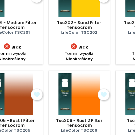
1 - Medium Filter
Tsc202 - Sand Filter
Tsc20
Tensocrom
Tensocrom
feColor TSC201
LifeColor TSC202
Lif


Brak
Brak
Termin wysyłki
Termin wysyłki
T
Nieokreślony
Nieokreślony
N
5 - Rust 1 Filter
Tsc206 - Rust 2 Filter
Tsc2
Tensocrom
Tensocrom
feColor TSC205
LifeColor TSC206
Lif