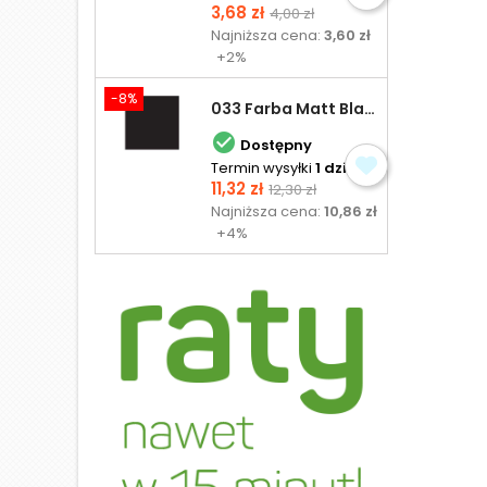
Cena
Cena
3,68 zł
4,00 zł
podstawowa
Najniższa cena:
3,60 zł
+2%
-8%
033 Farba Matt Black - olejna

Dostępny
Termin wysyłki
1 dzień
Cena
Cena
11,32 zł
12,30 zł
podstawowa
Najniższa cena:
10,86 zł
+4%