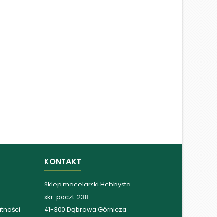
KONTAKT
Sklep modelarski Hobbysta
skr. poczt. 238
atności
41-300 Dąbrowa Górnicza