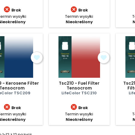


Brak
Brak
Termin wysyłki
Termin wysyłki
T
Nieokreślony
Nieokreślony
N
 - Kerosene Filter
Tsc210 - Fuel Filter
Tsc21
Tensocrom
Tensocrom
Fil
feColor TSC209
LifeColor TSC210
Li


Brak
Brak
Termin wysyłki
Termin wysyłki
T
Nieokreślony
Nieokreślony
N
1-12 z 12 pozycji