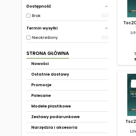
Dostępność
Brak
12
Tsc20
Termin wysyłki
Li
Nieokreślony
12
STRONA GŁÓWNA
Nowości
Ostatnie dostawy
Promocje
Polecane
Modele plastikowe
Zestawy podarunkowe
Tsc20
Narzędzia i akcesoria
Li