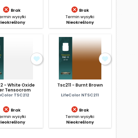


Brak
Brak
ermin wysyłki
Termin wysyłki
ieokreślony
Nieokreślony
2 - White Oxide
Tsc211 - Burnt Brown
ter Tensocrom
feColor TSC212
LifeColor NTSC211


Brak
Brak
ermin wysyłki
Termin wysyłki
ieokreślony
Nieokreślony