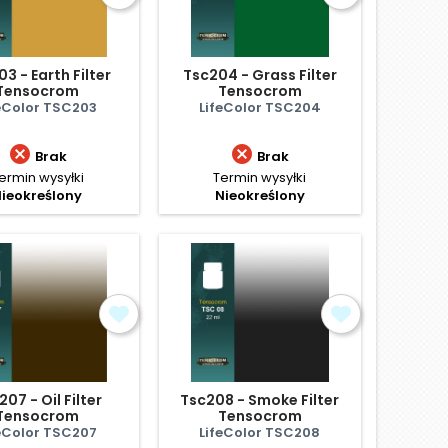
3 - Earth Filter
Tsc204 - Grass Filter
Tensocrom
Tensocrom
eColor TSC203
LifeColor TSC204


Brak
Brak
ermin wysyłki
Termin wysyłki
ieokreślony
Nieokreślony
07 - Oil Filter
Tsc208 - Smoke Filter
Tensocrom
Tensocrom
eColor TSC207
LifeColor TSC208