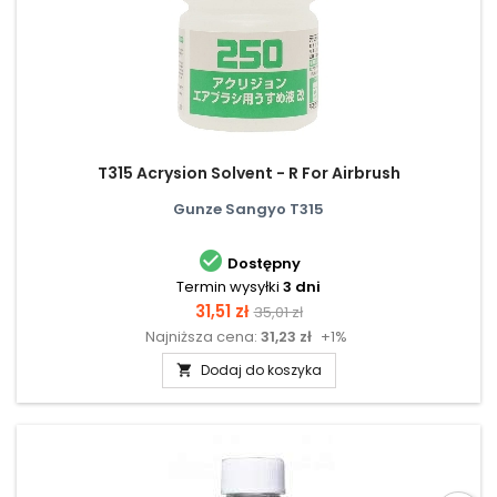
T315 Acrysion Solvent - R For Airbrush
Gunze Sangyo T315

Dostępny
Termin wysyłki
3 dni
Cena
Cena
31,51 zł
35,01 zł
Najniższa cena:
31,23 zł
+1%
podstawowa
Dodaj do koszyka
