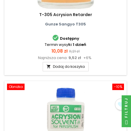
T-305 Acrysion Retarder
Gunze Sangyo T305

Dostępny
Termin wysyłki
1 dzień
Cena
Cena
10,08 zł
11,21 zł
Najniższa cena:
9,52 zł
+6%
podstawowa
Dodaj do koszyka

Obniżka
-10%
FILTRUJ