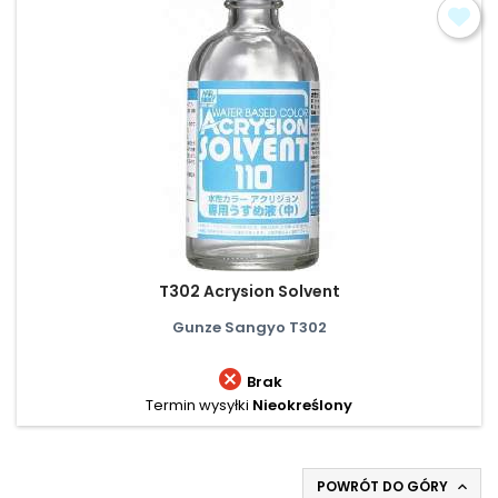
T302 Acrysion Solvent
Gunze Sangyo T302

Brak
Termin wysyłki
Nieokreślony
POWRÓT DO GÓRY
