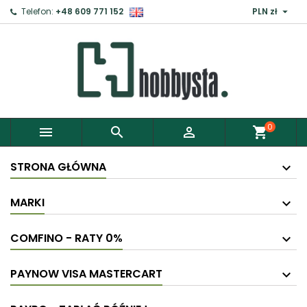

Telefon:
+48 609 771 152
PLN zł
×
Zaloguj
Aby zapisać produkty do Schowka, musisz się
zalogować.
0



shopping_cart
Anuluj
Zaloguj
STRONA GŁÓWNA
MARKI
COMFINO - RATY 0%
PAYNOW VISA MASTERCART