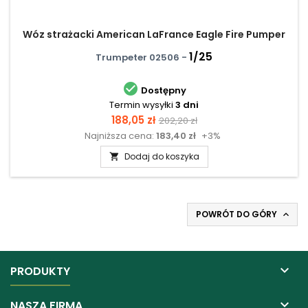
Wóz strażacki American LaFrance Eagle Fire Pumper
1/25
Trumpeter 02506 -

Dostępny
Termin wysyłki
3 dni
Cena
Cena
188,05 zł
202,20 zł
Najniższa cena:
183,40 zł
+3%
podstawowa
Dodaj do koszyka

POWRÓT DO GÓRY


PRODUKTY

NASZA FIRMA