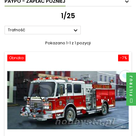
PAYPO - ZAPŁAĆ PÓŹNIEJ
1/25

Trafność
Pokazano 1-1 z 1 pozycji
Obniżka
-7%
FILTRUJ