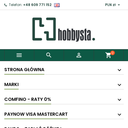

Telefon:
+48 609 771 152
PLN zł
×
Zaloguj
Aby zapisać produkty do Schowka, musisz się
zalogować.
0



shopping_cart
Anuluj
Zaloguj
STRONA GŁÓWNA
MARKI
COMFINO - RATY 0%
PAYNOW VISA MASTERCART