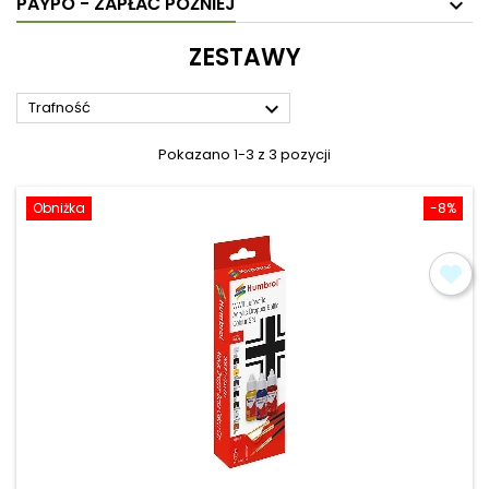
PAYPO - ZAPŁAĆ PÓŹNIEJ
ZESTAWY

Trafność
Pokazano 1-3 z 3 pozycji
Obniżka
-8%