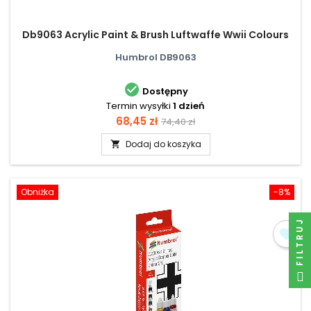
Db9063 Acrylic Paint & Brush Luftwaffe Wwii Colours
Humbrol DB9063

Dostępny
Termin wysyłki
1 dzień
Cena
Cena
68,45 zł
74,40 zł
podstawowa
Dodaj do koszyka

Obniżka
-8%
FILTRUJ