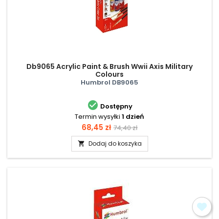
Db9065 Acrylic Paint & Brush Wwii Axis Military
Colours
Humbrol DB9065

Dostępny
Termin wysyłki
1 dzień
Cena
Cena
68,45 zł
74,40 zł
podstawowa
Dodaj do koszyka
