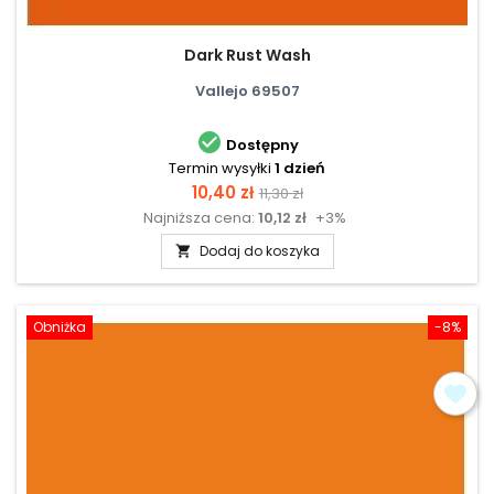
Dark Rust Wash
Vallejo 69507

Dostępny
Termin wysyłki
1 dzień
Cena
Cena
10,40 zł
11,30 zł
Najniższa cena:
10,12 zł
+3%
podstawowa
Dodaj do koszyka

Obniżka
-8%