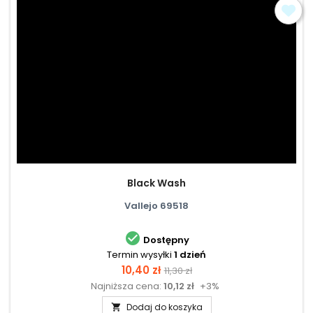
Black Wash
Vallejo 69518

Dostępny
Termin wysyłki
1 dzień
Cena
Cena
10,40 zł
11,30 zł
Najniższa cena:
10,12 zł
+3%
podstawowa
Dodaj do koszyka
