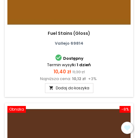
Fuel Stains (Gloss)
Vallejo 69814

Dostępny
Termin wysyłki
1 dzień
Cena
Cena
10,40 zł
11,30 zł
Najniższa cena:
10,12 zł
+3%
podstawowa
Dodaj do koszyka

Obniżka
-8%