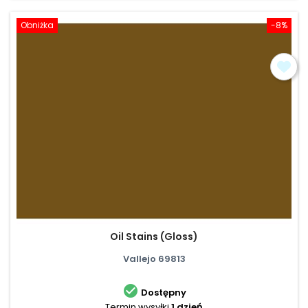
Obniżka
-8%
Oil Stains (Gloss)
Vallejo 69813

Dostępny
Termin wysyłki
1 dzień