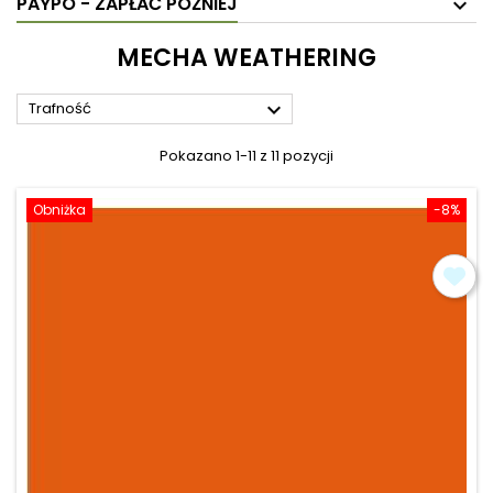
PAYPO - ZAPŁAĆ PÓŹNIEJ
MECHA WEATHERING

Trafność
Pokazano 1-11 z 11 pozycji
Obniżka
-8%