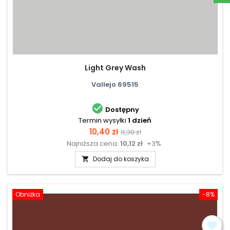
Light Grey Wash
Vallejo 69515

Dostępny
Termin wysyłki
1 dzień
Cena
Cena
10,40 zł
11,30 zł
Najniższa cena:
10,12 zł
+3%
podstawowa
Dodaj do koszyka

Obniżka
-8%