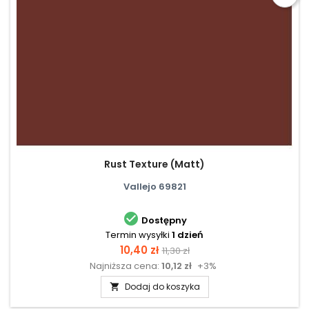
Rust Texture (Matt)
Vallejo 69821

Dostępny
Termin wysyłki
1 dzień
Cena
Cena
10,40 zł
11,30 zł
Najniższa cena:
10,12 zł
+3%
podstawowa
Dodaj do koszyka
