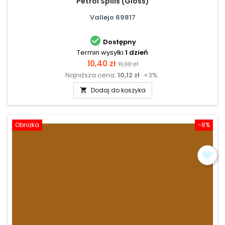
Petrol Spills (Gloss)
Vallejo 69817

Dostępny
Termin wysyłki
1 dzień
Cena
Cena
10,40 zł
11,30 zł
Najniższa cena:
10,12 zł
+3%
podstawowa
Dodaj do koszyka

Obniżka
-8%