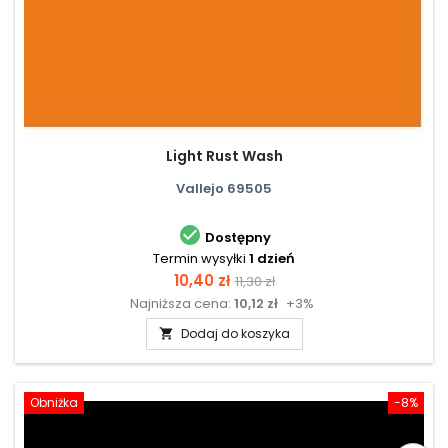
Light Rust Wash
Vallejo 69505

Dostępny
Termin wysyłki
1 dzień
Cena
Cena
10,40 zł
11,30 zł
Najniższa cena:
10,12 zł
+3%
podstawowa
Dodaj do koszyka

Obniżka
-8%