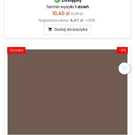
Dostępny
Termin wysyłki
1 dzień
Cena
Cena
10,40 zł
11,30 zł
Najniższa cena:
9,47 zł
+10%
podstawowa
Dodaj do koszyka

Obniżka
-8%