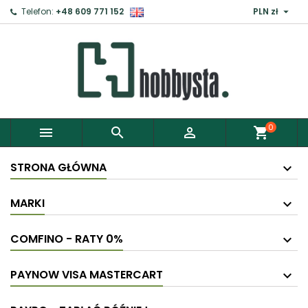

Telefon:
+48 609 771 152
PLN zł
×
Zaloguj
Aby zapisać produkty do Schowka, musisz się
zalogować.
0



shopping_cart
Anuluj
Zaloguj
STRONA GŁÓWNA
MARKI
COMFINO - RATY 0%
PAYNOW VISA MASTERCART