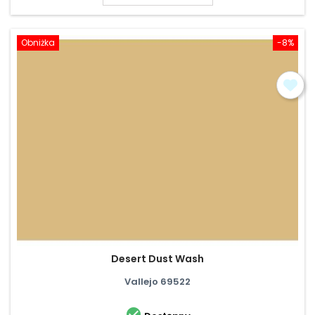
Obniżka
-8%
Desert Dust Wash
Vallejo 69522
