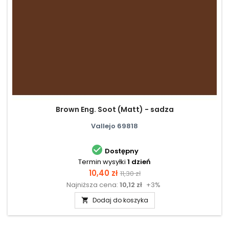
Brown Eng. Soot (Matt) - sadza
Vallejo 69818

Dostępny
Termin wysyłki
1 dzień
Cena
Cena
10,40 zł
11,30 zł
Najniższa cena:
10,12 zł
+3%
podstawowa
Dodaj do koszyka
