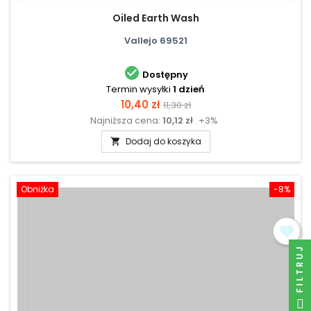
Oiled Earth Wash
Vallejo 69521

Dostępny
Termin wysyłki
1 dzień
Cena
Cena
10,40 zł
11,30 zł
Najniższa cena:
10,12 zł
+3%
podstawowa
Dodaj do koszyka

Obniżka
-8%
FILTRUJ