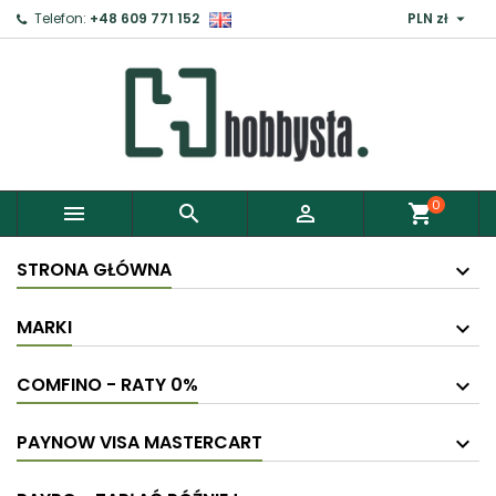

Telefon:
+48 609 771 152
PLN zł
×
Zaloguj
Aby zapisać produkty do Schowka, musisz się
zalogować.
0



shopping_cart
Anuluj
Zaloguj
STRONA GŁÓWNA
MARKI
COMFINO - RATY 0%
PAYNOW VISA MASTERCART