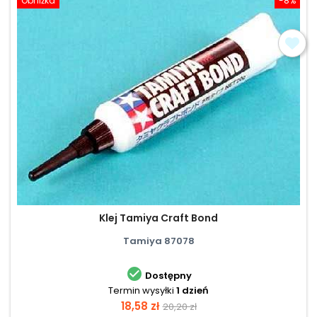
Obniżka
-8%
Klej Tamiya Craft Bond
Tamiya 87078

Dostępny
Termin wysyłki
1 dzień
Cena
Cena
18,58 zł
20,20 zł