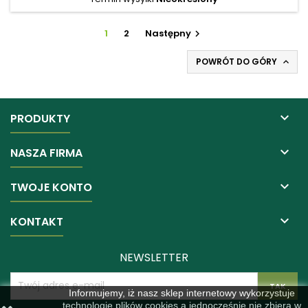
1
2
Następny

POWRÓT DO GÓRY


PRODUKTY

NASZA FIRMA

TWOJE KONTO

KONTAKT
NEWSLETTER
Informujemy, iż nasz sklep internetowy wykorzystuje
technologię plików cookies a jednocześnie nie zbiera w