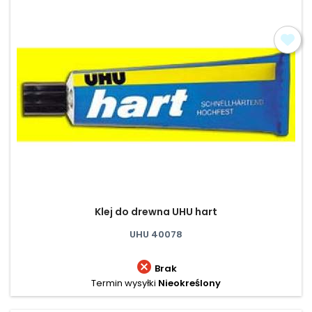
Klej do drewna UHU hart
UHU 40078

Brak
Termin wysyłki
Nieokreślony