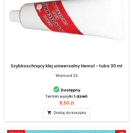
Szybkoschnący klej uniwersalny Hemol - tuba 30 ml
Wamod 22

Dostępny
Termin wysyłki
1 dzień
Cena
8,50 zł
Dodaj do koszyka
