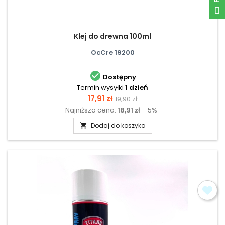
Klej do drewna 100ml
OcCre 19200

Dostępny
Termin wysyłki
1 dzień
Cena
Cena
17,91 zł
19,90 zł
Najniższa cena:
18,91 zł
-5%
podstawowa
Dodaj do koszyka
