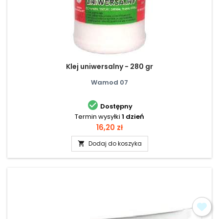
Klej uniwersalny - 280 gr
Wamod 07

Dostępny
Termin wysyłki
1 dzień
Cena
16,20 zł
Dodaj do koszyka
