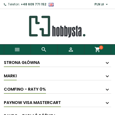

Telefon:
+48 609 771 152
PLN zł
×
Zaloguj
Aby zapisać produkty do Schowka, musisz się
zalogować.
0



shopping_cart
Anuluj
Zaloguj
STRONA GŁÓWNA
MARKI
COMFINO - RATY 0%
PAYNOW VISA MASTERCART