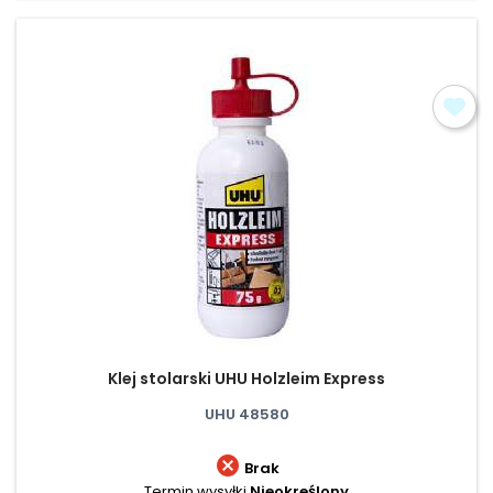
Klej stolarski UHU Holzleim Express
UHU 48580

Brak
Termin wysyłki
Nieokreślony