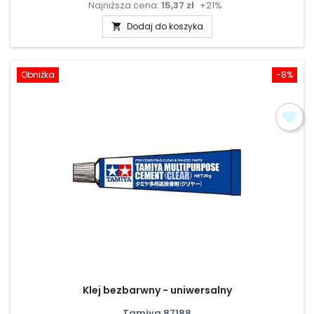
Najniższa cena:
15,37 zł
+21%
podstawowa
Dodaj do koszyka

Obniżka
-8%
Klej bezbarwny - uniwersalny
Tamiya 87188