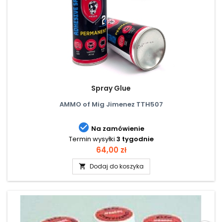
Spray Glue
AMMO of Mig Jimenez TTH507

Na zamówienie
Termin wysyłki
3 tygodnie
Cena
64,00 zł
Dodaj do koszyka
