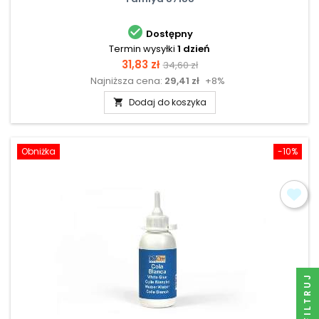

Dostępny
Termin wysyłki
1 dzień
Cena
Cena
31,83 zł
34,60 zł
Najniższa cena:
29,41 zł
+8%
podstawowa
Dodaj do koszyka

Obniżka
-10%
FILTRUJ