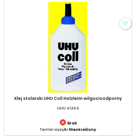
Klej stolarski UHU Coll Holzleim wilgocioodporny
UHU 41354

Brak
Termin wysyłki
Nieokreślony