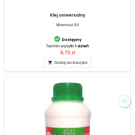
Klej uniwersalny
Wamod 03

Dostępny
Termin wysyłki
1 dzień
Cena
6,70 zł
Dodaj do koszyka
