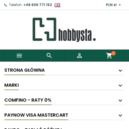

Telefon:
+48 609 771 152
PLN zł
×
Zaloguj
Aby zapisać produkty do Schowka, musisz się
zalogować.
0



shopping_cart
Anuluj
Zaloguj
STRONA GŁÓWNA
MARKI
COMFINO - RATY 0%
PAYNOW VISA MASTERCART