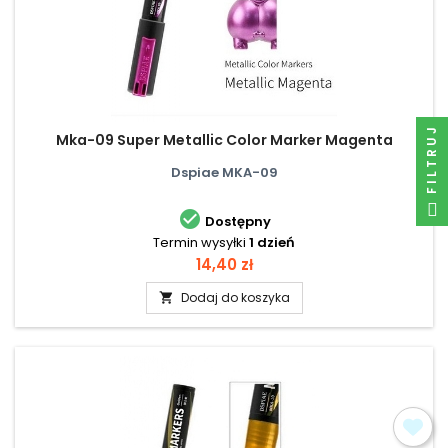
FILTRUJ
Mka-09 Super Metallic Color Marker Magenta
Dspiae MKA-09

Dostępny
Termin wysyłki
1 dzień
Cena
14,40 zł
Dodaj do koszyka
