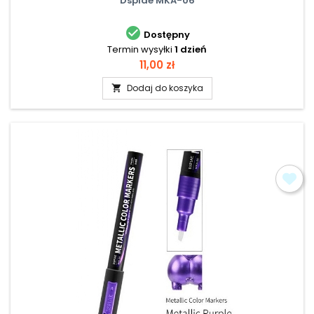
Dspiae MKA-06

Dostępny
Termin wysyłki
1 dzień
Cena
11,00 zł
Dodaj do koszyka
