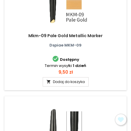
Mkm-09 Pale Gold Metallic Marker
Dspiae MKM-09

Dostępny
Termin wysyłki
1 dzień
Cena
9,50 zł
Dodaj do koszyka
