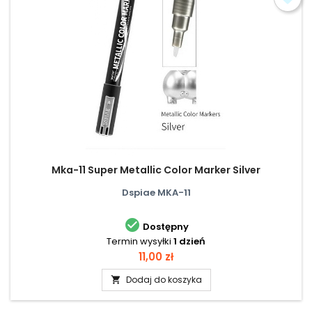
Mka-11 Super Metallic Color Marker Silver
Dspiae MKA-11

Dostępny
Termin wysyłki
1 dzień
Cena
11,00 zł
Dodaj do koszyka
