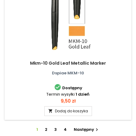
Mkm-10 Gold Leaf Metallic Marker
Dspiae MKM-10

Dostępny
Termin wysyłki
1 dzień
Cena
9,50 zł
Dodaj do koszyka

1
2
3
4
Następny
