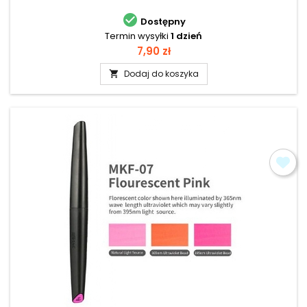

Dostępny
Termin wysyłki
1 dzień
Cena
7,90 zł
Dodaj do koszyka
