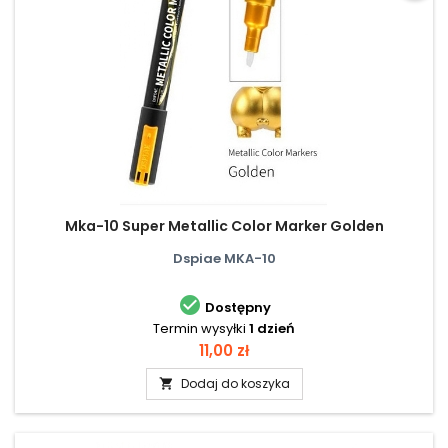
Mka-10 Super Metallic Color Marker Golden
Dspiae MKA-10

Dostępny
Termin wysyłki
1 dzień
Cena
11,00 zł
Dodaj do koszyka
