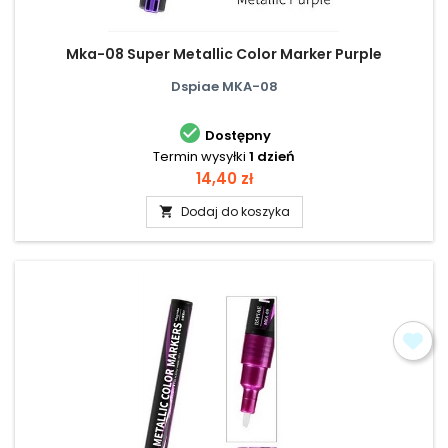
Mka-08 Super Metallic Color Marker Purple
Dspiae MKA-08

Dostępny
Termin wysyłki
1 dzień
Cena
14,40 zł
Dodaj do koszyka
