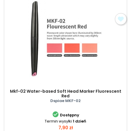
Mkf-02 Water-based Soft Head Marker Fluorescent
Red
Dspiae MKF-02

Dostępny
Termin wysyłki
1 dzień
Cena
7,90 zł