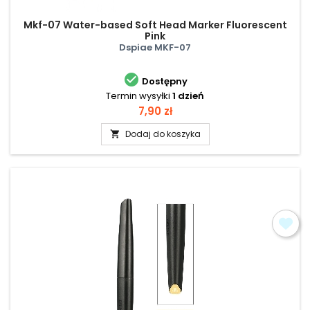
Mkf-07 Water-based Soft Head Marker Fluorescent
Pink
Dspiae MKF-07

Dostępny
Termin wysyłki
1 dzień
Cena
7,90 zł
Dodaj do koszyka
