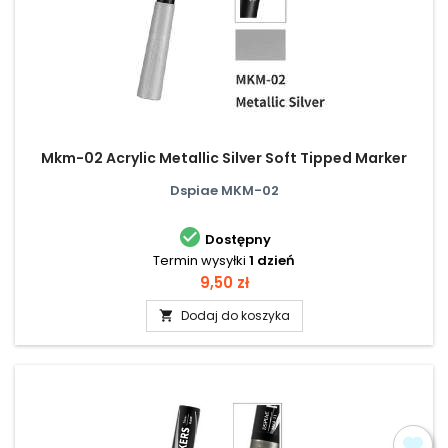
Mkm-02 Acrylic Metallic Silver Soft Tipped Marker
Dspiae MKM-02

Dostępny
Termin wysyłki
1 dzień
Cena
9,50 zł
Dodaj do koszyka
