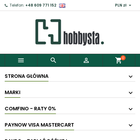

Telefon:
+48 609 771 152
PLN zł
×
Zaloguj
Aby zapisać produkty do Schowka, musisz się
zalogować.
0



shopping_cart
Anuluj
Zaloguj
STRONA GŁÓWNA
MARKI
COMFINO - RATY 0%
PAYNOW VISA MASTERCART