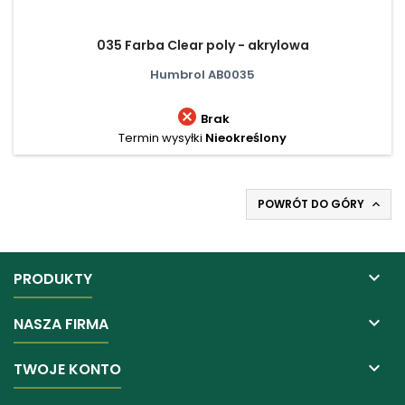
035 Farba Clear poly - akrylowa
Humbrol AB0035

Brak
Termin wysyłki
Nieokreślony
POWRÓT DO GÓRY


PRODUKTY

NASZA FIRMA

TWOJE KONTO