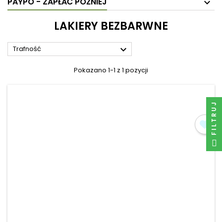
PAYPO - ZAPŁAĆ PÓŹNIEJ
LAKIERY BEZBARWNE

Trafność
Pokazano 1-1 z 1 pozycji
FILTRUJ