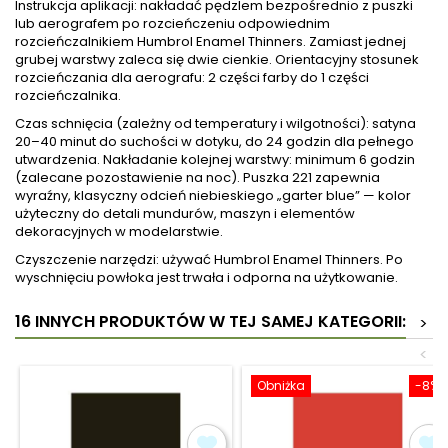
Instrukcja aplikacji: nakładać pędzlem bezpośrednio z puszki
lub aerografem po rozcieńczeniu odpowiednim
rozcieńczalnikiem Humbrol Enamel Thinners. Zamiast jednej
grubej warstwy zaleca się dwie cienkie. Orientacyjny stosunek
rozcieńczania dla aerografu: 2 części farby do 1 części
rozcieńczalnika.
Czas schnięcia (zależny od temperatury i wilgotności): satyna
20–40 minut do suchości w dotyku, do 24 godzin dla pełnego
utwardzenia. Nakładanie kolejnej warstwy: minimum 6 godzin
(zalecane pozostawienie na noc). Puszka 221 zapewnia
wyraźny, klasyczny odcień niebieskiego „garter blue” — kolor
użyteczny do detali mundurów, maszyn i elementów
dekoracyjnych w modelarstwie.
Czyszczenie narzędzi: używać Humbrol Enamel Thinners. Po
wyschnięciu powłoka jest trwała i odporna na użytkowanie.
16 INNYCH PRODUKTÓW W TEJ SAMEJ KATEGORII:
>
<
Obniżka
-8%