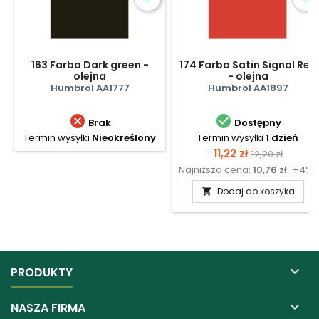
163 Farba Dark green -
174 Farba Satin Signal Red
olejna
- olejna
Humbrol AA1777
Humbrol AA1897


Brak
Dostępny
Termin wysyłki
Nieokreślony
Termin wysyłki
1 dzień
Cena
Cena
11,22 zł
12,20 zł
Najniższa cena:
10,76 zł
+4%
podstawow
Dodaj do koszyka


PRODUKTY

NASZA FIRMA