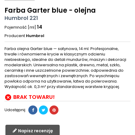
Farba Garter blue - olejna
Humbrol 221
14
Pojemność [ml]
Producent
Humbrol
Farba olejna Garter blue — satynowa, 14 ml. Profesjonalne,
trwałe i równomierne krycie w klasycznym odcieniu
niebieskiego, idealne do detali mundurów, maszyn i dekoracji
modelarskich. Uniwersalna na plastik, drewno, metal, szkło,
ceramikę i inne uszczelnione powierzchnie; odpowiednia do
zastosowań wewnętrznych i zewnętrznych. Po wyschnięciu
powłoka odporna na użytkowanie, łatwa do polerowania.
Wydajność ok. 0,3 m² przy standardowej warstwie kryjącej.
BRAK TOWARU!

Udostępnij
Napisz recenzję