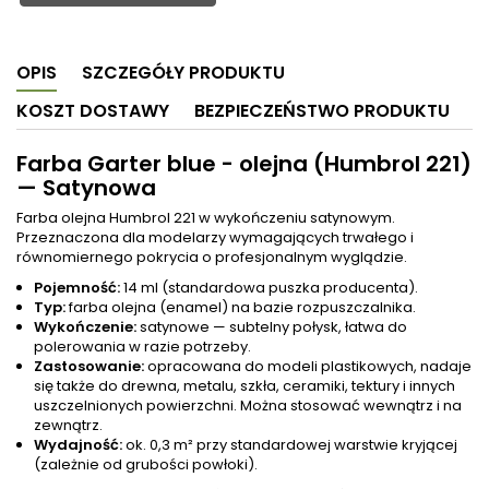
OPIS
SZCZEGÓŁY PRODUKTU
KOSZT DOSTAWY
BEZPIECZEŃSTWO PRODUKTU
Farba Garter blue - olejna (Humbrol 221)
— Satynowa
Farba olejna Humbrol 221 w wykończeniu satynowym.
Przeznaczona dla modelarzy wymagających trwałego i
równomiernego pokrycia o profesjonalnym wyglądzie.
Pojemność:
14 ml (standardowa puszka producenta).
Typ:
farba olejna (enamel) na bazie rozpuszczalnika.
Wykończenie:
satynowe — subtelny połysk, łatwa do
polerowania w razie potrzeby.
Zastosowanie:
opracowana do modeli plastikowych, nadaje
się także do drewna, metalu, szkła, ceramiki, tektury i innych
uszczelnionych powierzchni. Można stosować wewnątrz i na
zewnątrz.
Wydajność:
ok. 0,3 m² przy standardowej warstwie kryjącej
(zależnie od grubości powłoki).