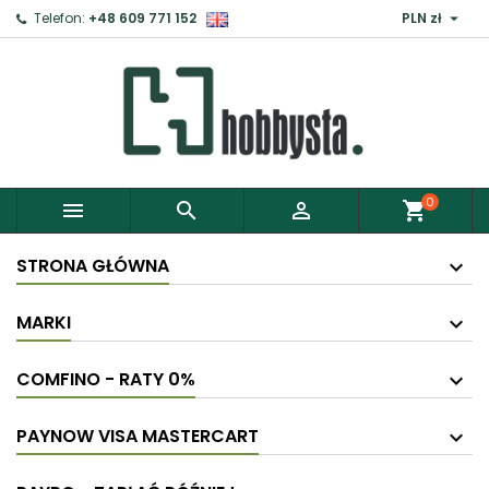

Telefon:
+48 609 771 152
PLN zł
0



shopping_cart
STRONA GŁÓWNA
MARKI
COMFINO - RATY 0%
PAYNOW VISA MASTERCART