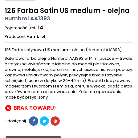
126 Farba Satin US medium - olejna
Humbrol AA1393
14
Pojemność [ml]
Producent
Humbrol
126 Farba satynowa US medium - olejna (Humbrol AA1393)
Satynowa farba olejna Humbrol AA1393 w 14 ml puszce — trwałe,
estetyczne wykończenie idealne do modeli plastikowych,
drewna, metalu, szkła, ceramiki i innych uszczelnionych podłoży.
Zapewnia umiarkowany połysk, precyzyjne krycie i szybkie
schnięcie (suche w dotyku w 20–40 min). Produkt dedykowany
modelarzom i twórcom rzemiosła, oferuje wysoką jakość detali
oraz równomierne rozprowadzenie. Kolor na opakowaniu
może być przybliżony.
BRAK TOWARU!

Udostępnij