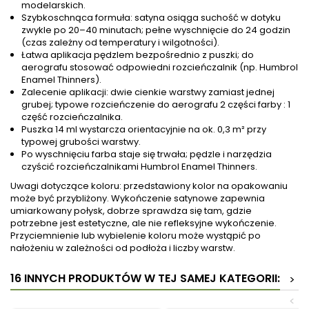
modelarskich.
Szybkoschnąca formuła: satyna osiąga suchość w dotyku
zwykle po 20–40 minutach; pełne wyschnięcie do 24 godzin
(czas zależny od temperatury i wilgotności).
Łatwa aplikacja pędzlem bezpośrednio z puszki; do
aerografu stosować odpowiedni rozcieńczalnik (np. Humbrol
Enamel Thinners).
Zalecenie aplikacji: dwie cienkie warstwy zamiast jednej
grubej; typowe rozcieńczenie do aerografu 2 części farby : 1
część rozcieńczalnika.
Puszka 14 ml wystarcza orientacyjnie na ok. 0,3 m² przy
typowej grubości warstwy.
Po wyschnięciu farba staje się trwała; pędzle i narzędzia
czyścić rozcieńczalnikami Humbrol Enamel Thinners.
Uwagi dotyczące koloru: przedstawiony kolor na opakowaniu
może być przybliżony. Wykończenie satynowe zapewnia
umiarkowany połysk, dobrze sprawdza się tam, gdzie
potrzebne jest estetyczne, ale nie refleksyjne wykończenie.
Przyciemnienie lub wybielenie koloru może wystąpić po
nałożeniu w zależności od podłoża i liczby warstw.
16 INNYCH PRODUKTÓW W TEJ SAMEJ KATEGORII:
>
<