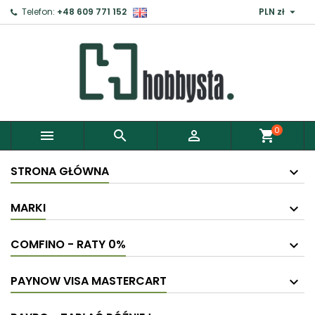

Telefon:
+48 609 771 152
PLN zł
0



shopping_cart
STRONA GŁÓWNA
MARKI
COMFINO - RATY 0%
PAYNOW VISA MASTERCART