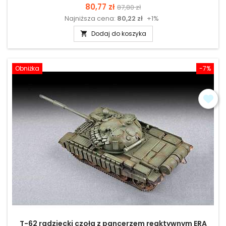
Cena
Cena
80,77 zł
87,80 zł
Najniższa cena:
80,22 zł
+1%
podstawowa
Dodaj do koszyka

Obniżka
-7%
T-62 radziecki czołg z pancerzem reaktywnym ERA