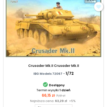
Crusader Mk.II Crusader Mk.II
1/72
IBG Models 72067 -

Dostępny
Termin wysyłki
1 dzień
Cena
Cena
66,15 zł
71,91 zł
Najniższa cena:
63,29 zł
+5%
podstawowa