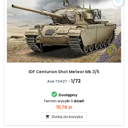
IDF Centurion Shot Meteor Mk.3/5
1/72
Ace 72427 -

Dostępny
Termin wysyłki
1 dzień
Cena
111,79 zł
Dodaj do koszyka
