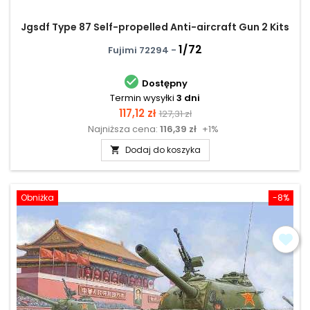
Jgsdf Type 87 Self-propelled Anti-aircraft Gun 2 Kits
1/72
Fujimi 72294 -

Dostępny
Termin wysyłki
3 dni
Cena
Cena
117,12 zł
127,31 zł
Najniższa cena:
116,39 zł
+1%
podstawowa
Dodaj do koszyka

Obniżka
-8%