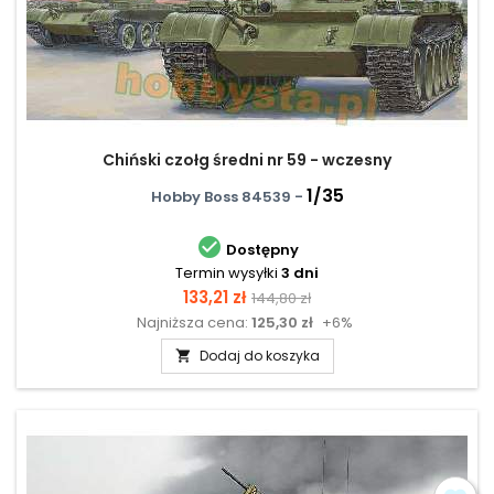
Chiński czołg średni nr 59 - wczesny
1/35
Hobby Boss 84539 -

Dostępny
Termin wysyłki
3 dni
Cena
Cena
133,21 zł
144,80 zł
Najniższa cena:
125,30 zł
+6%
podstawowa
Dodaj do koszyka
