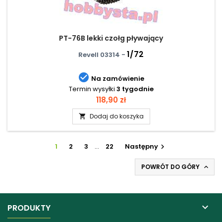
PT-76B lekki czołg pływający
1/72
Revell 03314 -

Na zamówienie
Termin wysyłki
3 tygodnie
Cena
118,90 zł
Dodaj do koszyka

1
2
3
…
22
Następny

POWRÓT DO GÓRY


PRODUKTY