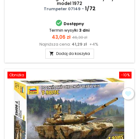
model 1972
1/72
Trumpeter 07149 -

Dostępny
Termin wysyłki
3 dni
Cena
Cena
43,06 zł
46,30 zł
Najniższa cena:
41,29 zł
+4%
podstawowa
Dodaj do koszyka

Obniżka
-10%