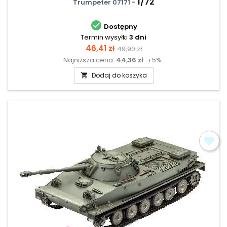
1/72
Trumpeter 07171 -

Dostępny
Termin wysyłki
3 dni
Cena
Cena
46,41 zł
49,90 zł
Najniższa cena:
44,36 zł
+5%
podstawowa
Dodaj do koszyka
