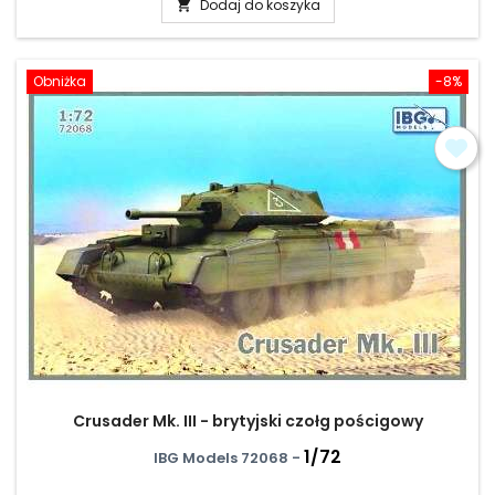
Dodaj do koszyka

Obniżka
-8%
Crusader Mk. III - brytyjski czołg pościgowy
1/72
IBG Models 72068 -