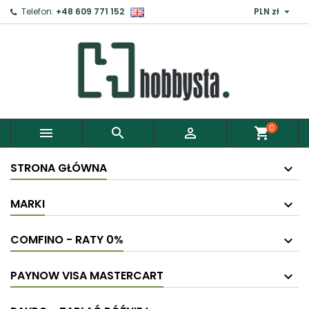

Telefon:
+48 609 771 152
PLN zł
×
Zaloguj
Aby zapisać produkty do Schowka, musisz się
zalogować.
0



shopping_cart
Anuluj
Zaloguj
STRONA GŁÓWNA
MARKI
COMFINO - RATY 0%
PAYNOW VISA MASTERCART