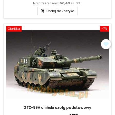
Najniższa cena:
56,49 zł
0%
podstawowa
Dodaj do koszyka

Obniżka
-7%
ZTZ-99A chiński czołg podstawowy