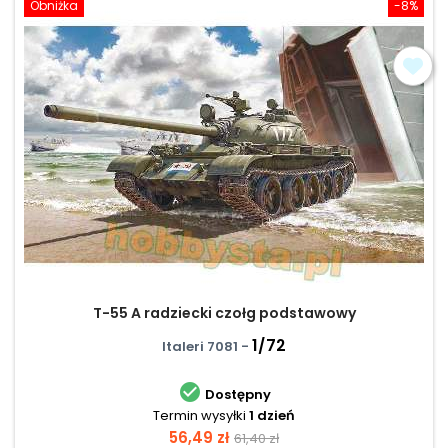
Obniżka
-8%
T-55 A radziecki czołg podstawowy
1/72
Italeri 7081 -

Dostępny
Termin wysyłki
1 dzień
Cena
Cena
56,49 zł
61,40 zł