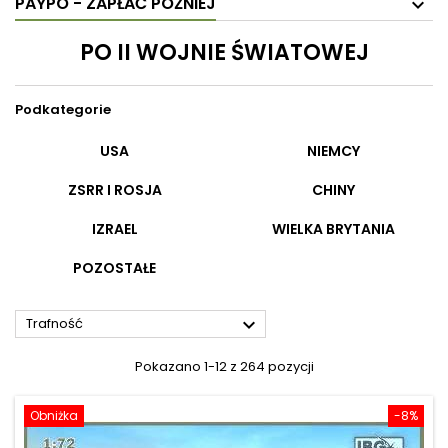
PAYPO - ZAPŁAĆ PÓŹNIEJ
PO II WOJNIE ŚWIATOWEJ
Podkategorie
USA
NIEMCY
ZSRR I ROSJA
CHINY
IZRAEL
WIELKA BRYTANIA
POZOSTAŁE

Trafność
Pokazano 1-12 z 264 pozycji
Obniżka
-8%