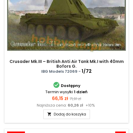
Crusader Mk.III – British Anti Air Tank Mk.I with 40mm
Bofors G.
1/72
IBG Models 72069 -

Dostępny
Termin wysyłki
1 dzień
Cena
Cena
66,15 zł
71,91 zł
Najniższa cena:
60,26 zł
+10%
podstawowa
Dodaj do koszyka
