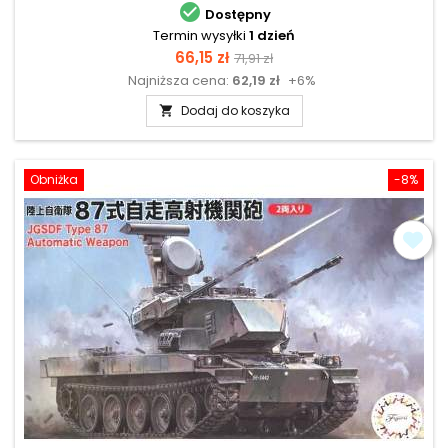

Dostępny
Termin wysyłki
1 dzień
Cena
Cena
66,15 zł
71,91 zł
Najniższa cena:
62,19 zł
+6%
podstawowa
Dodaj do koszyka

Obniżka
-8%