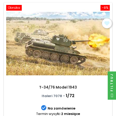
Obniżka
-8%
FILTRUJ
T-34/76 Model 1943
1/72
Italeri 7078 -

Na zamówienie
Termin wysyłki
2 miesiące