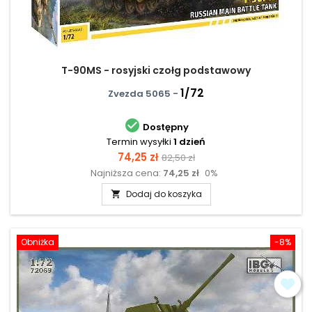
T-90MS - rosyjski czołg podstawowy
1/72
Zvezda 5065 -

Dostępny
Termin wysyłki
1 dzień
Cena
Cena
74,25 zł
82,50 zł
Najniższa cena:
74,25 zł
0%
podstawowa
Dodaj do koszyka

Obniżka
-8%