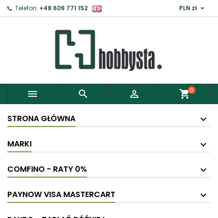

Telefon:
+48 609 771 152
PLN zł
×
Zaloguj
Aby zapisać produkty do Schowka, musisz się
zalogować.
0



shopping_cart
Anuluj
Zaloguj
STRONA GŁÓWNA
MARKI
COMFINO - RATY 0%
PAYNOW VISA MASTERCART