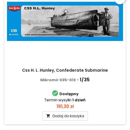
Css H. L. Hunley, Confederate Submarine
1/35
Mikromir 035-013 -

Dostępny
Termin wysyłki
1 dzień
Cena
191,30 zł
Dodaj do koszyka
