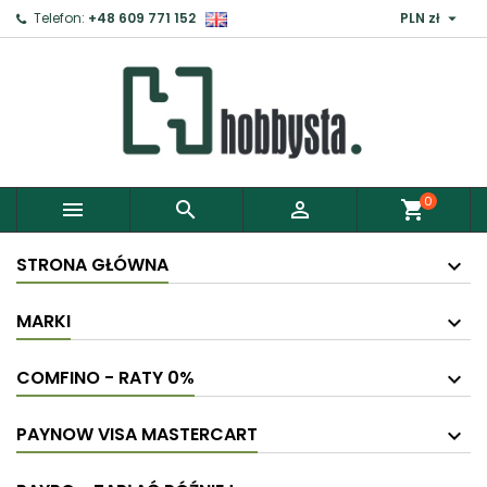

Telefon:
+48 609 771 152
PLN zł
×
Zaloguj
Aby zapisać produkty do Schowka, musisz się
zalogować.
0



shopping_cart
Anuluj
Zaloguj
STRONA GŁÓWNA
MARKI
COMFINO - RATY 0%
PAYNOW VISA MASTERCART