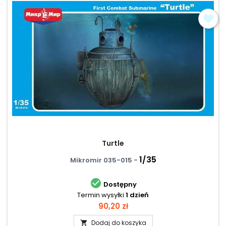
Turtle
1/35
Mikromir 035-015 -

Dostępny
Termin wysyłki
1 dzień
Cena
90,20 zł
Dodaj do koszyka
