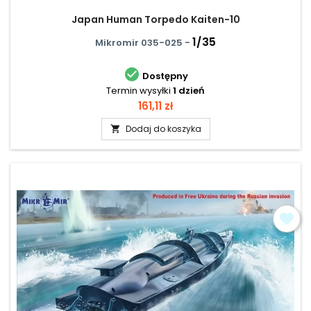
Japan Human Torpedo Kaiten-10
1/35
Mikromir 035-025 -

Dostępny
Termin wysyłki
1 dzień
Cena
161,11 zł
Dodaj do koszyka
