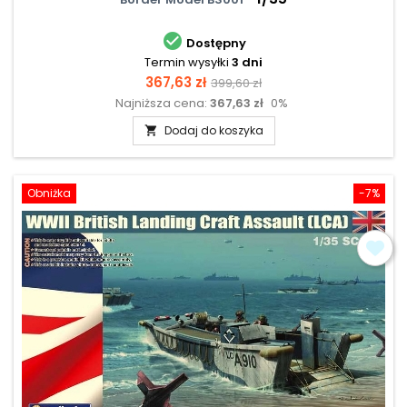

Dostępny
Termin wysyłki
3 dni
Cena
Cena
367,63 zł
399,60 zł
Najniższa cena:
367,63 zł
0%
podstawowa
Dodaj do koszyka

Obniżka
-7%