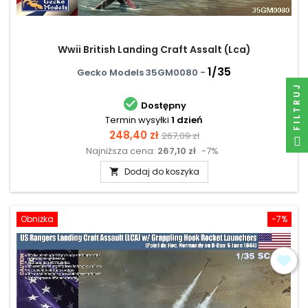
Wwii British Landing Craft Assalt (Lca)
1/35
Gecko Models 35GM0080 -
FILTRUJ

Dostępny
Termin wysyłki
1 dzień
Cena
Cena
248,40 zł
267,09 zł
Najniższa cena:
267,10 zł
-7%
podstawowa
Dodaj do koszyka

Obniżka
-7%