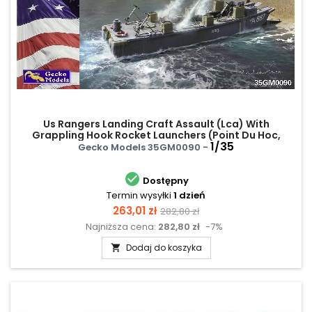
Us Rangers Landing Craft Assault (Lca) With
Grappling Hook Rocket Launchers (Point Du Hoc,
Normandy On D-day, 6 June, 1944)
1/35
Gecko Models 35GM0090 -

Dostępny
Termin wysyłki
1 dzień
Cena
Cena
263,01 zł
282,80 zł
Najniższa cena:
282,80 zł
-7%
podstawowa
Dodaj do koszyka
