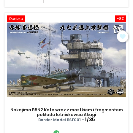
Obniżka
-8%
Nakajima B5N2 Kate wraz z mostkiem i fragmentem
pokładu lotniskowca Akagi
1/35
Border Model BSF001 -