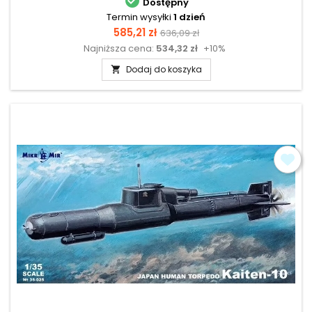

Dostępny
Termin wysyłki
1 dzień
Cena
Cena
585,21 zł
636,09 zł
Najniższa cena:
534,32 zł
+10%
podstawowa
Dodaj do koszyka
