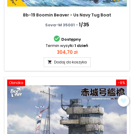
Bb-19 Boomin Beaver - Us Navy Tug Boat
1/35
Sova-M 35001 -

Dostępny
Termin wysyłki
1 dzień
Cena
304,70 zł
Dodaj do koszyka

Obniżka
-8%