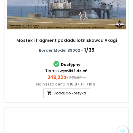
Mostek i fragment pokładu lotniskowca Akagi
1/35
Border Model BS002 -

Dostępny
Termin wysyłki
1 dzień
Cena
Cena
349,23 zł
379,60 zł
Najniższa cena:
318,87 zł
+10%
podstawowa
Dodaj do koszyka
