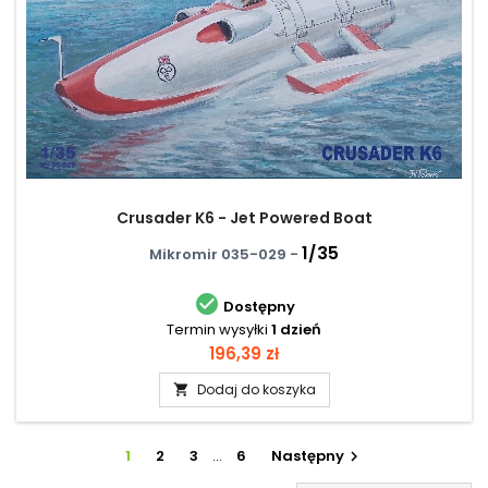
Crusader K6 - Jet Powered Boat
1/35
Mikromir 035-029 -

Dostępny
Termin wysyłki
1 dzień
Cena
196,39 zł
Dodaj do koszyka

1
2
3
…
6
Następny
