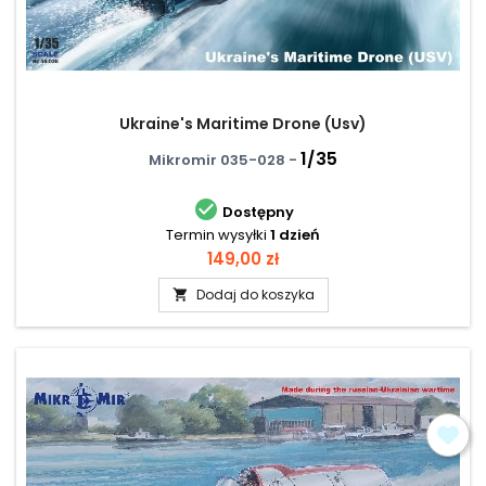
Ukraine's Maritime Drone (Usv)
1/35
Mikromir 035-028 -

Dostępny
Termin wysyłki
1 dzień
Cena
149,00 zł
Dodaj do koszyka
