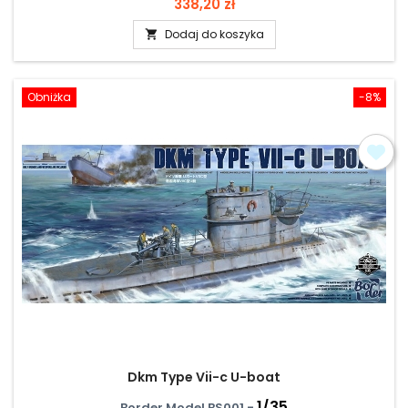
Cena
338,20 zł
Dodaj do koszyka

Obniżka
-8%
Dkm Type Vii-c U-boat
1/35
Border Model BS001 -