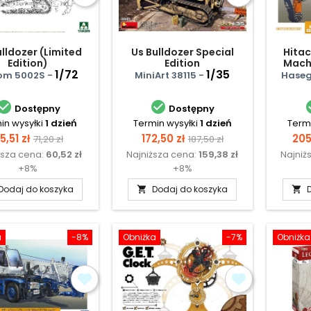
lldozer (Limited
Us Bulldozer Special
Hitac
Edition)
Edition
Mach
1/72
1/35
Zaxis 1
om 5002S -
MiniArt 38115 -
Haseg


Dostępny
Dostępny
in wysyłki
1 dzień
Termin wysyłki
1 dzień
Termi
ena
Cena
Cena
Cena
Ce
5,51 zł
172,50 zł
205
71,20 zł
187,50 zł
ższa cena:
60,52 zł
Najniższa cena:
159,38 zł
Najniż
podstawowa
podstawowa
+8%
+8%
Dodaj do koszyka
Dodaj do koszyka


a
-8%
Obniżka
-7%
Obniżka