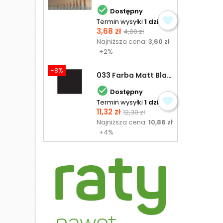

Dostępny
Termin wysyłki
1 dzień
Cena
Cena
3,68 zł
4,00 zł
podstawowa
Najniższa cena:
3,60 zł
+2%
-8%
033 Farba Matt Black - olejna

Dostępny
Termin wysyłki
1 dzień
Cena
Cena
11,32 zł
12,30 zł
podstawowa
Najniższa cena:
10,86 zł
+4%