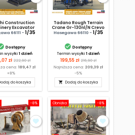
hi Construction
Tadano Rough Terrain
inery Excavator
Crane Gr-130nl/N Crevo
35us Cutter Heads
1/35
Mini G4 'h-type
1/35
awa 66111 -
Hasegawa 66110 -
Outrigger'


Dostępny
Dostępny
n wysyłki
1 dzień
Termin wysyłki
1 dzień
na
Cena
Cena
Cena
,07 zł
199,55 zł
222,90 zł
216,90 zł
sza cena:
189,47 zł
Najniższa cena:
209,39 zł
podstawowa
podstawowa
+8%
-5%
Dodaj do koszyka
Dodaj do koszyka

-8%
Obniżka
-8%