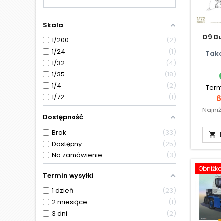
Skala
D9 Bu
1/200
2
1/24
1
Tak
1/32
4
1/35
18
1/4
2
Term
1/72
1
C
6
Najni
Dostępność
Brak
33

Dostępny
25
Na zamówienie
3
Obniżk
Termin wysyłki
1 dzień
23
2 miesiące
1
3 dni
2