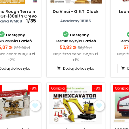
o Rough Terrain
Da Vinci - G.E.T. Clock
Leon
 Gr-130nl/N Crevo
Mini G4
1/35
Academy 18185
gawa WM08 -


Dostępny
Dostępny
in wysyłki
1 dzień
Termin wysyłki
1 dzień
Termi
na
Cena
Cena
Cena
C
,07 zł
52,83 zł
57
222,90 zł
56,80 zł
sza cena:
209,39 zł
Najniższa cena:
52,26 zł
Najni
podstawowa
podstawowa
-2%
+1%
Dodaj do koszyka
Dodaj do koszyka


a
-8%
Obniżka
-8%
Obniżka