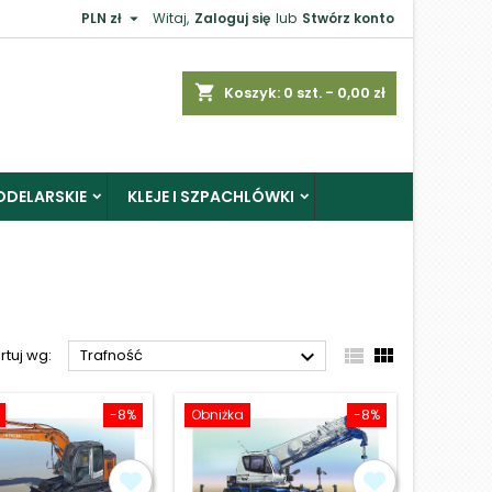

PLN zł
Witaj,
Zaloguj się
lub
Stwórz konto
×
shopping_cart
Koszyk:
0
szt. - 0,00 zł
ODELARSKIE
KLEJE I SZPACHLÓWKI
j



rtuj wg:
Trafność
-8%
Obniżka
-8%