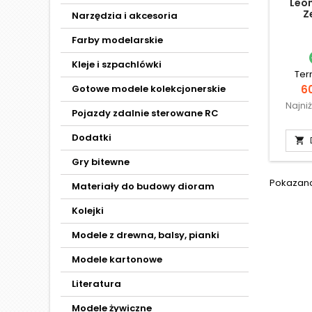
Leon
Z
Narzędzia i akcesoria
Farby modelarskie
Kleje i szpachlówki
Ter
C
Gotowe modele kolekcjonerskie
60
Najni
Pojazdy zdalnie sterowane RC
Dodatki

Gry bitewne
Pokazano 
Materiały do budowy dioram
Kolejki
Modele z drewna, balsy, pianki
Modele kartonowe
Literatura
Modele żywiczne