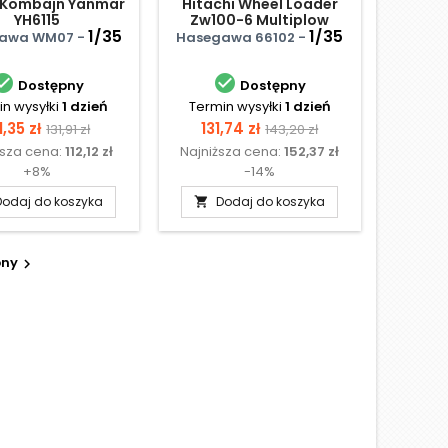
 Kombajn Yanmar
Hitachi Wheel Loader
YH6115
Zw100-6 Multiplow
1/35
(Snowplow) Working
1/35
awa WM07 -
Hasegawa 66102 -
Machin


Dostępny
Dostępny
n wysyłki
1 dzień
Termin wysyłki
1 dzień
ena
Cena
Cena
Cena
1,35 zł
131,74 zł
131,91 zł
143,20 zł
ższa cena:
112,12 zł
Najniższa cena:
152,37 zł
podstawowa
podstawowa
+8%
-14%
Dodaj do koszyka
Dodaj do koszyka

pny
