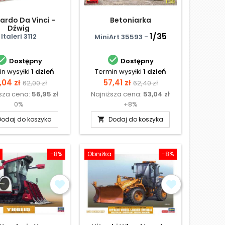
ardo Da Vinci -
Betoniarka
Dźwig
1/35
Italeri 3112
MiniArt 35593 -


Dostępny
Dostępny
n wysyłki
1 dzień
Termin wysyłki
1 dzień
ena
Cena
Cena
Cena
,04 zł
57,41 zł
62,00 zł
62,40 zł
ższa cena:
56,95 zł
Najniższa cena:
53,04 zł
podstawowa
podstawowa
0%
+8%
Dodaj do koszyka
Dodaj do koszyka

-8%
Obniżka
-8%