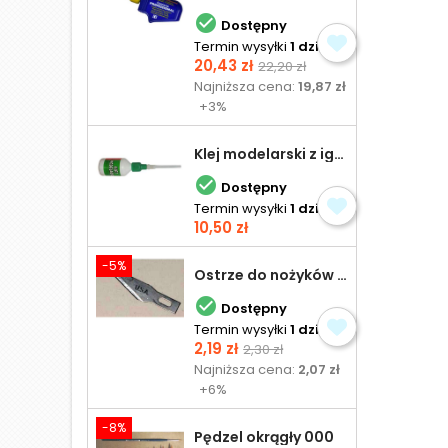

Dostępny
Termin wysyłki
1 dzień
Cena
Cena
20,43 zł
22,20 zł
podstawowa
Najniższa cena:
19,87 zł
+3%
Klej modelarski z igłą 30 ml

Dostępny
Termin wysyłki
1 dzień
Cena
10,50 zł
-5%
Ostrze do nożyków Excel

Dostępny
Termin wysyłki
1 dzień
Cena
Cena
2,19 zł
2,30 zł
podstawowa
Najniższa cena:
2,07 zł
+6%
-8%
Pędzel okrągły 000