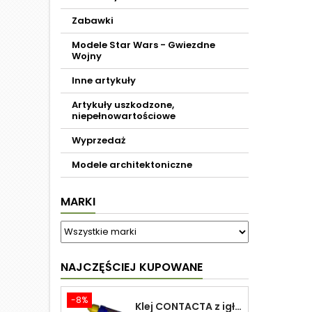
Zabawki
Modele Star Wars - Gwiezdne
Wojny
Inne artykuły
Artykuły uszkodzone,
niepełnowartościowe
Wyprzedaż
Modele architektoniczne
MARKI
NAJCZĘŚCIEJ KUPOWANE
-8%
Klej CONTACTA z igłą do plastiku 25,0 g