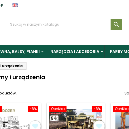
.pl
aloguj

y zapisać produkty do Schowka, musisz się zalogować.
WNA, BALSY, PIANKI
NARZĘDZIA I AKCESORIA
FARBY M
Anuluj
Zalogu
i urządzenia
ny i urządzenia
roduktów.
So
a
-8%
Obniżka
-8%
Obniżka