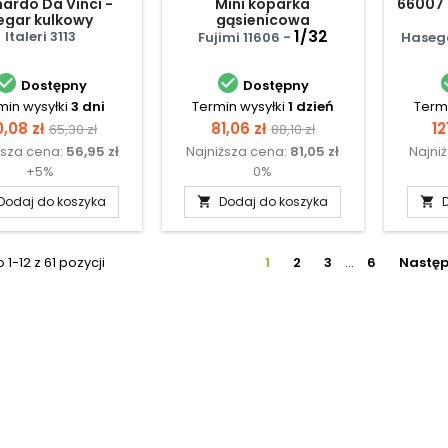
ardo Da Vinci -
Mini koparka
66007
egar kulkowy
gąsienicowa
1/32
Italeri 3113
Fujimi 11606 -
Haseg


Dostępny
Dostępny
min wysyłki
3 dni
Termin wysyłki
1 dzień
Termi
ena
Cena
Cena
Cena
C
,08 zł
81,06 zł
12
65,30 zł
88,10 zł
ższa cena:
56,95 zł
Najniższa cena:
81,05 zł
Najni
podstawowa
podstawowa
+5%
0%
Dodaj do koszyka
Dodaj do koszyka


1-12 z 61 pozycji
1
2
3
…
6
Nastę