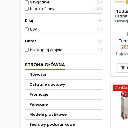
3 tygodnie
2
Nieokreślony
33
Tadan
Crane
Kraj
Hase
USA
1
Term
Okres
Ce
205
Po Drugiej Wojnie
1
Najniż
STRONA GŁÓWNA

Nowości
Ostatnie dostawy
Obniżk
Promocje
Polecane
Modele plastikowe
Zestawy podarunkowe