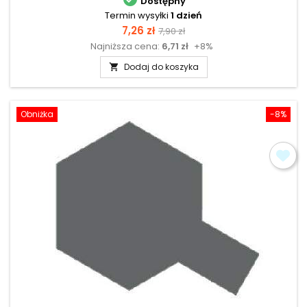
Dostępny
Termin wysyłki
1 dzień
Cena
Cena
7,26 zł
7,90 zł
Najniższa cena:
6,71 zł
+8%
podstawowa
Dodaj do koszyka

Obniżka
-8%