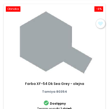
Obniżka
-8%
Farba XF-54 Dk Sea Grey - olejna
Tamiya 80354

Dostępny
Termin wysyłki
1 dzień