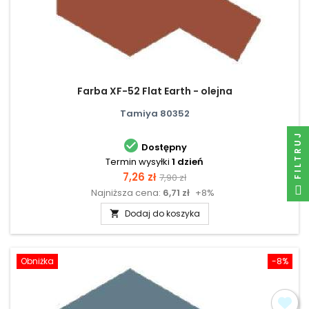
Farba XF-52 Flat Earth - olejna
Tamiya 80352
FILTRUJ

Dostępny
Termin wysyłki
1 dzień
Cena
Cena
7,26 zł
7,90 zł
Najniższa cena:
6,71 zł
+8%
podstawowa
Dodaj do koszyka

Obniżka
-8%