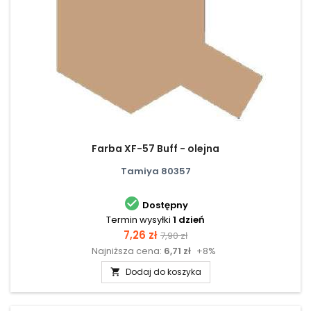
Farba XF-57 Buff - olejna
Tamiya 80357

Dostępny
Termin wysyłki
1 dzień
Cena
Cena
7,26 zł
7,90 zł
Najniższa cena:
6,71 zł
+8%
podstawowa
Dodaj do koszyka
