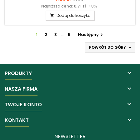
Najniższa cena:
6,71 zł
+8%
podstawowa
Dodaj do koszyka

1
2
3
…
5
Następny

POWRÓT DO GÓRY


PRODUKTY

NASZA FIRMA

TWOJE KONTO

KONTAKT
NEWSLETTER