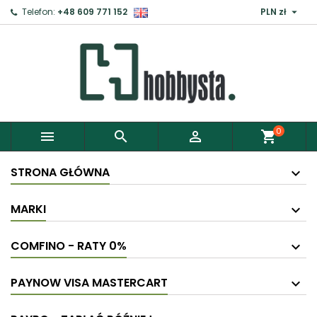

Telefon:
+48 609 771 152
PLN zł
×
Zaloguj
Aby zapisać produkty do Schowka, musisz się
zalogować.
0



shopping_cart
Anuluj
Zaloguj
STRONA GŁÓWNA
MARKI
COMFINO - RATY 0%
PAYNOW VISA MASTERCART