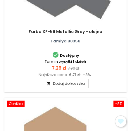
Farba XF-56 Metallic Grey - olejna
Tamiya 80356

Dostępny
Termin wysyłki
1 dzień
Cena
Cena
7,26 zł
7,90 zł
Najniższa cena:
6,71 zł
+8%
podstawowa
Dodaj do koszyka

Obniżka
-8%