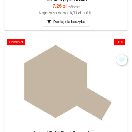
Cena
Cena
7,26 zł
7,90 zł
Najniższa cena:
6,71 zł
+8%
podstawowa
Dodaj do koszyka

Obniżka
-8%