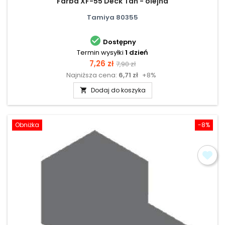
Farba XF-55 Deck Tan - olejna
Tamiya 80355

Dostępny
Termin wysyłki
1 dzień
Cena
Cena
7,26 zł
7,90 zł
Najniższa cena:
6,71 zł
+8%
podstawowa
Dodaj do koszyka

Obniżka
-8%