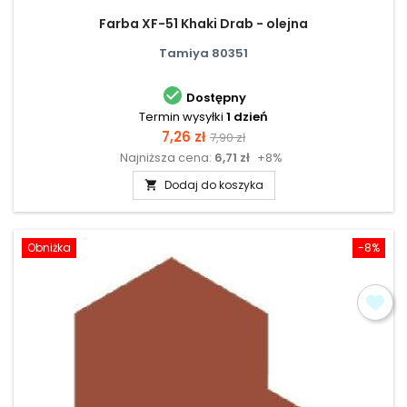
Farba XF-51 Khaki Drab - olejna
Tamiya 80351

Dostępny
Termin wysyłki
1 dzień
Cena
Cena
7,26 zł
7,90 zł
Najniższa cena:
6,71 zł
+8%
podstawowa
Dodaj do koszyka

Obniżka
-8%