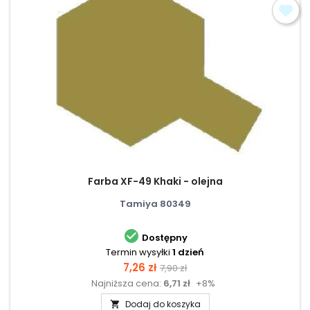
Farba XF-49 Khaki - olejna
Tamiya 80349

Dostępny
Termin wysyłki
1 dzień
Cena
Cena
7,26 zł
7,90 zł
Najniższa cena:
6,71 zł
+8%
podstawowa
Dodaj do koszyka
