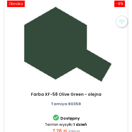
Obniżka
-8%
Farba XF-58 Olive Green - olejna
Tamiya 80358

Dostępny
Termin wysyłki
1 dzień
Cena
Cena
7,26 zł
7,90 zł