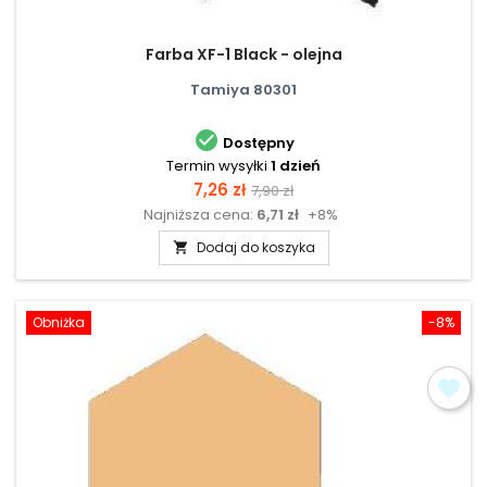
Farba XF-1 Black - olejna
Tamiya 80301

Dostępny
Termin wysyłki
1 dzień
Cena
Cena
7,26 zł
7,90 zł
Najniższa cena:
6,71 zł
+8%
podstawowa
Dodaj do koszyka

Obniżka
-8%