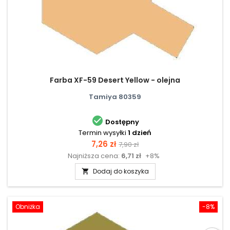
Farba XF-59 Desert Yellow - olejna
Tamiya 80359

Dostępny
Termin wysyłki
1 dzień
Cena
Cena
7,26 zł
7,90 zł
Najniższa cena:
6,71 zł
+8%
podstawowa
Dodaj do koszyka

Obniżka
-8%