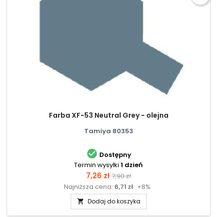
Farba XF-53 Neutral Grey - olejna
Tamiya 80353

Dostępny
Termin wysyłki
1 dzień
Cena
Cena
7,26 zł
7,90 zł
Najniższa cena:
6,71 zł
+8%
podstawowa
Dodaj do koszyka
