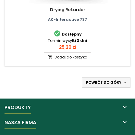
Drying Retarder
AK-Interactive 737

Dostępny
Termin wysyłki
3 dni
Cena
25,20 zł
Dodaj do koszyka

POWRÓT DO GÓRY


PRODUKTY

NASZA FIRMA