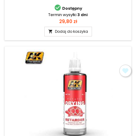

Dostępny
Termin wysyłki
3 dni
Cena
29,80 zł
Dodaj do koszyka
