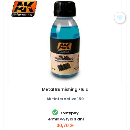
Metal Burnishing Fluid
AK-Interactive 159

Dostępny
Termin wysyłki
3 dni
Cena
30,70 zł