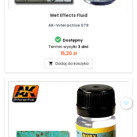
Wet Effects Fluid
AK-Interactive 079

Dostępny
Termin wysyłki
3 dni
Cena
15,20 zł
Dodaj do koszyka
