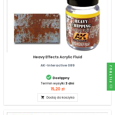
Heavy Effects Acrylic Fluid
AK-Interactive 089
FILTRUJ

Dostępny
Termin wysyłki
3 dni
Cena
15,20 zł
Dodaj do koszyka
