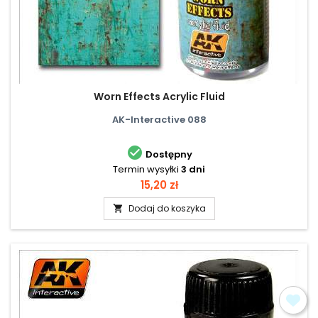
Worn Effects Acrylic Fluid
AK-Interactive 088

Dostępny
Termin wysyłki
3 dni
Cena
15,20 zł
Dodaj do koszyka
