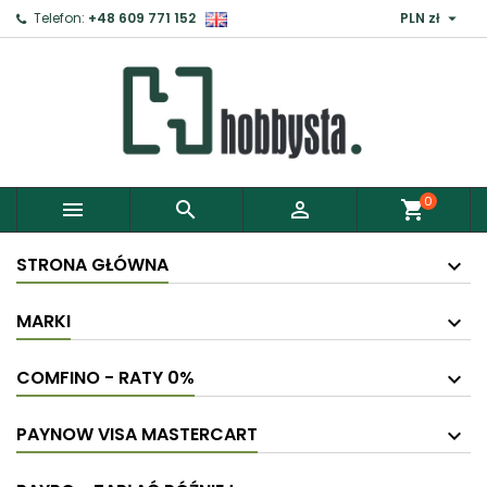

Telefon:
+48 609 771 152
PLN zł
×
Zaloguj
Aby zapisać produkty do Schowka, musisz się
zalogować.
0



shopping_cart
Anuluj
Zaloguj
STRONA GŁÓWNA
MARKI
COMFINO - RATY 0%
PAYNOW VISA MASTERCART