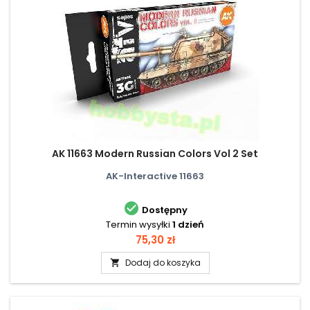
AK 11663 Modern Russian Colors Vol 2 Set
AK-Interactive 11663

Dostępny
Termin wysyłki
1 dzień
Cena
75,30 zł
Dodaj do koszyka
