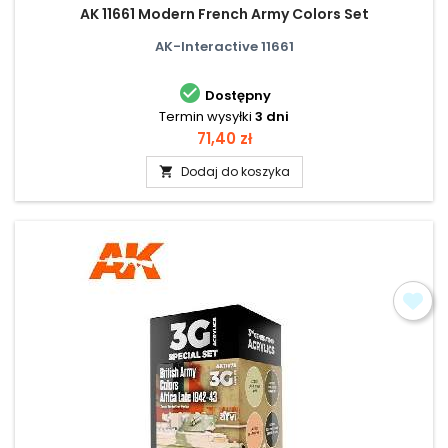
AK 11661 Modern French Army Colors Set
AK-Interactive 11661

Dostępny
Termin wysyłki
3 dni
Cena
71,40 zł
Dodaj do koszyka
