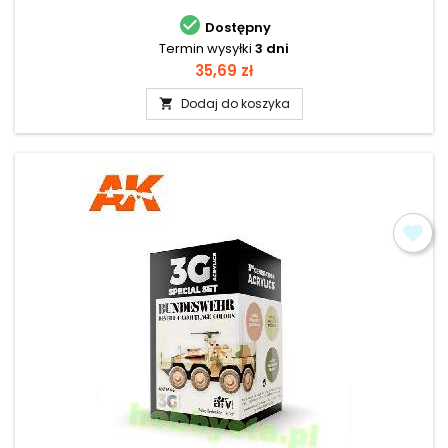

Dostępny
Termin wysyłki
3 dni
Cena
35,69 zł
Dodaj do koszyka
