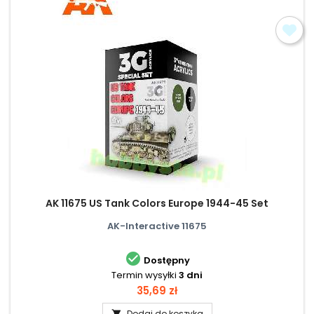
AK 11675 US Tank Colors Europe 1944-45 Set
AK-Interactive 11675

Dostępny
Termin wysyłki
3 dni
Cena
35,69 zł
Dodaj do koszyka
