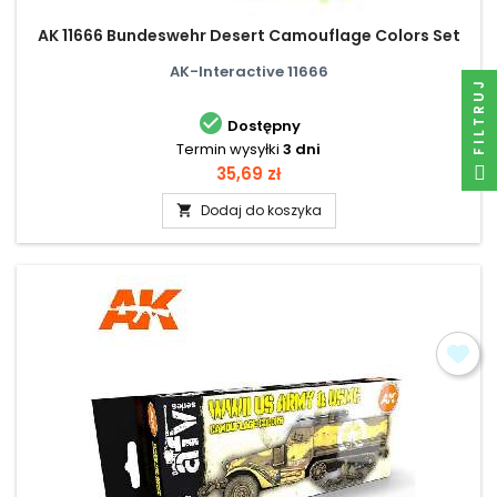
AK 11666 Bundeswehr Desert Camouflage Colors Set
AK-Interactive 11666
FILTRUJ

Dostępny
Termin wysyłki
3 dni
Cena
35,69 zł
Dodaj do koszyka
