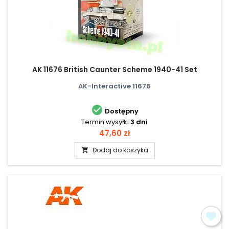
AK 11676 British Caunter Scheme 1940-41 Set
AK-Interactive 11676

Dostępny
Termin wysyłki
3 dni
Cena
47,60 zł
Dodaj do koszyka
