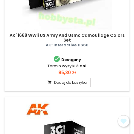
AK 11668 WWii US Army And Usmc Camouflage Colors
Set
AK-Interactive 11668

Dostępny
Termin wysyłki
3 dni
Cena
95,30 zł
Dodaj do koszyka
