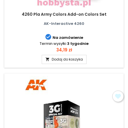
4260 Pla Army Colors Add-on Colors Set
AK-Interactive 4260

Na zamówienie
Termin wysyłki
3 tygodnie
Cena
34,19 zł
Dodaj do koszyka
