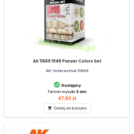
AK 11669 1946 Panzer Colors Set
AK-Interactive 11669

Dostępny
Termin wysyłki
3 dni
Cena
47,60 zł
Dodaj do koszyka
