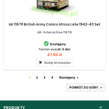
AK 11678 British Army Colors Africa Late 1942-43 Set
AK-Interactive 11678

Dostępny
Termin wysyłki
3 dni
Cena
47,60 zł
Dodaj do koszyka

1
2
3
4
Następny

POWRÓT DO GÓRY


PRODUKTY