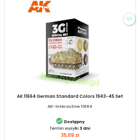
AK 11664 German Standard Colors 1943-45 Set
AK-Interactive 11664

Dostępny
Termin wysyłki
3 dni
Cena
35,69 zł