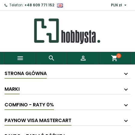

Telefon:
+48 609 771 152
PLN zł
×
Zaloguj
Aby zapisać produkty do Schowka, musisz się
zalogować.
0



shopping_cart
Anuluj
Zaloguj
STRONA GŁÓWNA
MARKI
COMFINO - RATY 0%
PAYNOW VISA MASTERCART