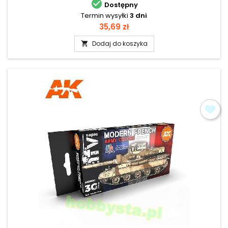

Dostępny
Termin wysyłki
3 dni
Cena
35,69 zł
Dodaj do koszyka
