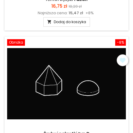
Cena
Cena
16,75 zł
18,20 zł
Najniższa cena:
15,47 zł
+8%
podstawowa
Dodaj do koszyka

Obniżka
-8%