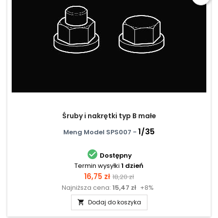
Śruby i nakrętki typ B małe
1/35
Meng Model SPS007 -

Dostępny
Termin wysyłki
1 dzień
Cena
Cena
16,75 zł
18,20 zł
Najniższa cena:
15,47 zł
+8%
podstawowa
Dodaj do koszyka
