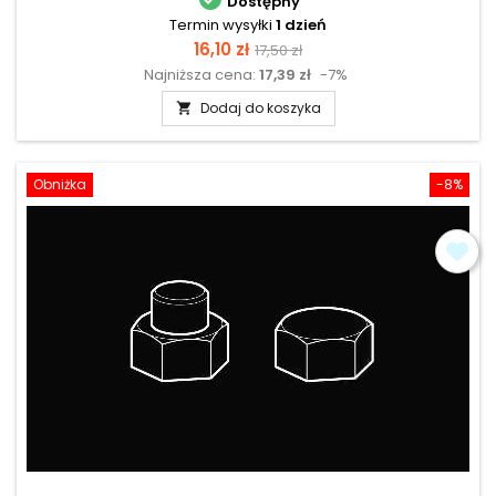
Dostępny
Termin wysyłki
1 dzień
Cena
Cena
16,10 zł
17,50 zł
Najniższa cena:
17,39 zł
-7%
podstawowa
Dodaj do koszyka

Obniżka
-8%