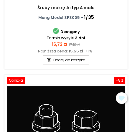
Śruby i nakrętki typ A małe
1/35
Meng Model SPS005 -

Dostępny
Termin wysyłki
3 dni
Cena
Cena
15,73 zł
17,10 zł
Najniższa cena:
15,55 zł
+1%
podstawowa
Dodaj do koszyka

Obniżka
-8%