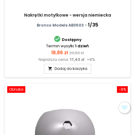
Nakrętki motylkowe - wersja niemiecka
1/35
Bronco Models AB3503 -

Dostępny
Termin wysyłki
1 dzień
Cena
Cena
18,86 zł
20,50 zł
Najniższa cena:
17,43 zł
+8%
podstawowa
Dodaj do koszyka

Obniżka
-8%