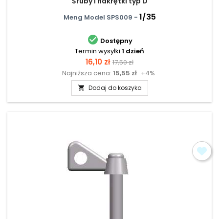
Śruby i nakrętki typ D
1/35
Meng Model SPS009 -

Dostępny
Termin wysyłki
1 dzień
Cena
Cena
16,10 zł
17,50 zł
Najniższa cena:
15,55 zł
+4%
podstawowa
Dodaj do koszyka
