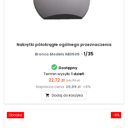
Nakrętki półokrągłe ogólnego przeznaczenia
1/35
Bronco Models AB3505 -

Dostępny
Termin wysyłki
1 dzień
Cena
Cena
22,72 zł
24,70 zł
Najniższa cena:
20,99 zł
+8%
podstawowa
Dodaj do koszyka

Obniżka
-8%