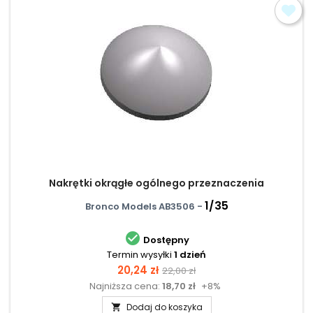
Nakrętki okrągłe ogólnego przeznaczenia
1/35
Bronco Models AB3506 -

Dostępny
Termin wysyłki
1 dzień
Cena
Cena
20,24 zł
22,00 zł
Najniższa cena:
18,70 zł
+8%
podstawowa
Dodaj do koszyka
