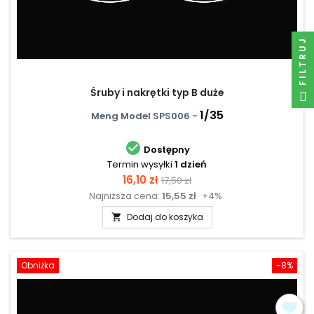
FILTRUJ
Śruby i nakrętki typ B duże
1/35
Meng Model SPS006 -

Dostępny
Termin wysyłki
1 dzień
Cena
Cena
16,10 zł
17,50 zł
Najniższa cena:
15,55 zł
+4%
podstawowa
Dodaj do koszyka

Obniżka
-8%