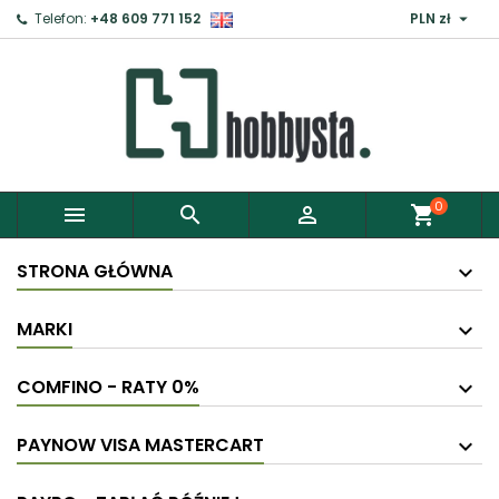

Telefon:
+48 609 771 152
PLN zł
×
Zaloguj
Aby zapisać produkty do Schowka, musisz się
zalogować.
0



shopping_cart
Anuluj
Zaloguj
STRONA GŁÓWNA
MARKI
COMFINO - RATY 0%
PAYNOW VISA MASTERCART