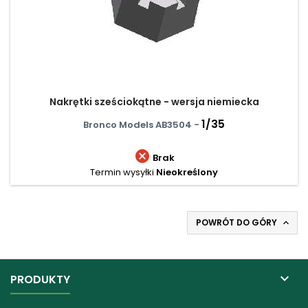
Nakrętki sześciokątne - wersja niemiecka
1/35
Bronco Models AB3504 -

Brak
Termin wysyłki
Nieokreślony
POWRÓT DO GÓRY


PRODUKTY