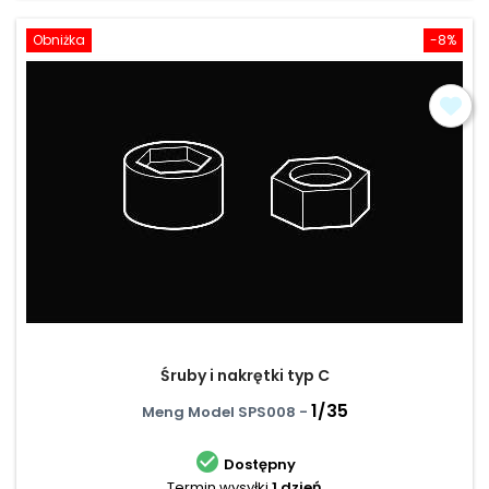
Obniżka
-8%
Śruby i nakrętki typ C
1/35
Meng Model SPS008 -

Dostępny
Termin wysyłki
1 dzień