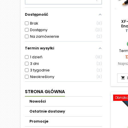
Dostępność
XF-
Brak
8
Ena
Dostępny
21
T
Na zamówienie
2
Termin wysyłki
Term
C
1
1 dzień
18
3 dni
3
Najni
3 tygodnie
2
Nieokreślony
8

STRONA GŁÓWNA
Obniżk
Nowości
Ostatnie dostawy
Promocje