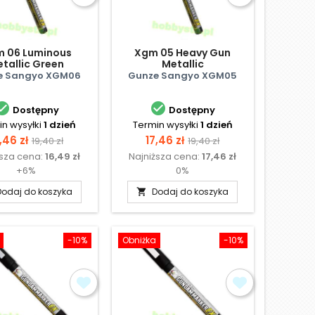
 06 Luminous
Xgm 05 Heavy Gun
tallic Green
Metallic
e Sangyo XGM06
Gunze Sangyo XGM05


Dostępny
Dostępny
n wysyłki
1 dzień
Termin wysyłki
1 dzień
ena
Cena
Cena
Cena
,46 zł
17,46 zł
19,40 zł
19,40 zł
ższa cena:
16,49 zł
Najniższa cena:
17,46 zł
podstawowa
podstawowa
+6%
0%
Dodaj do koszyka
Dodaj do koszyka

-10%
Obniżka
-10%