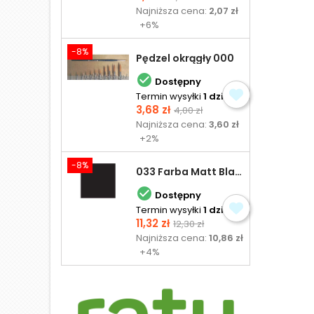
podstawowa
Najniższa cena:
2,07 zł
+6%
-8%
Pędzel okrągły 000

Dostępny
Termin wysyłki
1 dzień
Cena
Cena
3,68 zł
4,00 zł
podstawowa
Najniższa cena:
3,60 zł
+2%
-8%
033 Farba Matt Black - olejna

Dostępny
Termin wysyłki
1 dzień
Cena
Cena
11,32 zł
12,30 zł
podstawowa
Najniższa cena:
10,86 zł
+4%