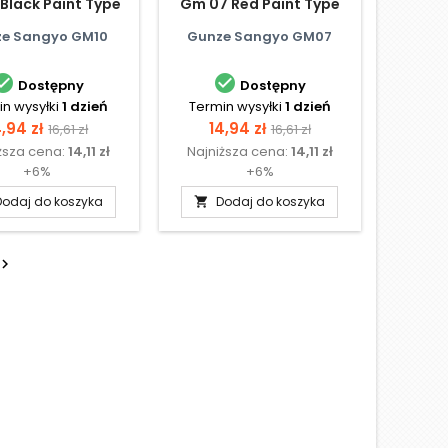
Black Paint Type
Gm 07 Red Paint Type
e Sangyo GM10
Gunze Sangyo GM07


Dostępny
Dostępny
n wysyłki
1 dzień
Termin wysyłki
1 dzień
ena
Cena
Cena
Cena
4,94 zł
14,94 zł
16,61 zł
16,61 zł
ższa cena:
14,11 zł
Najniższa cena:
14,11 zł
podstawowa
podstawowa
+6%
+6%
Dodaj do koszyka
Dodaj do koszyka

