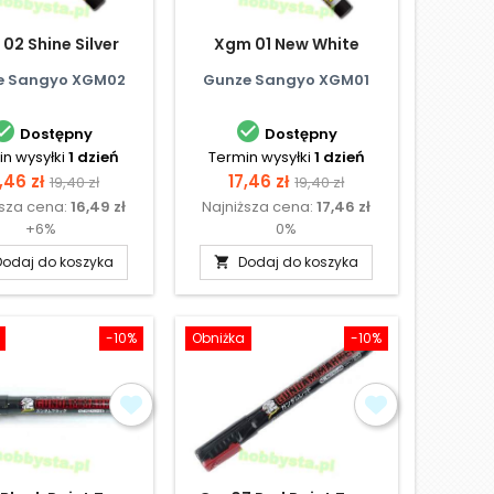
02 Shine Silver
Xgm 01 New White
e Sangyo XGM02
Gunze Sangyo XGM01


Dostępny
Dostępny
n wysyłki
1 dzień
Termin wysyłki
1 dzień
ena
Cena
Cena
Cena
,46 zł
17,46 zł
19,40 zł
19,40 zł
ższa cena:
16,49 zł
Najniższa cena:
17,46 zł
podstawowa
podstawowa
+6%
0%
Dodaj do koszyka
Dodaj do koszyka

-10%
Obniżka
-10%