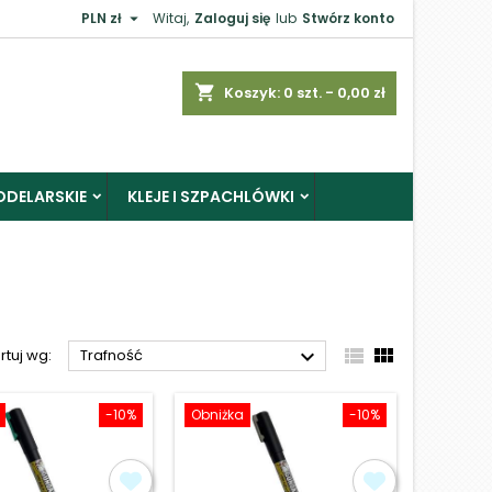

PLN zł
Witaj,
Zaloguj się
lub
Stwórz konto
×
shopping_cart
Koszyk:
0
szt. - 0,00 zł
ODELARSKIE
KLEJE I SZPACHLÓWKI
j



rtuj wg:
Trafność
-10%
Obniżka
-10%