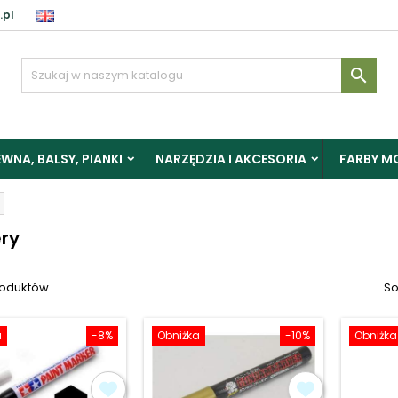
.pl
aloguj

y zapisać produkty do Schowka, musisz się zalogować.
WNA, BALSY, PIANKI
NARZĘDZIA I AKCESORIA
FARBY M
Anuluj
Zalogu
ry
roduktów.
So
a
-8%
Obniżka
-10%
Obniżka