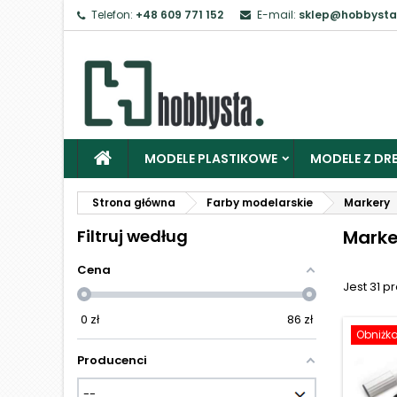
Telefon:
+48 609 771 152
E-mail:
sklep@hobbysta
Z
Ab
MODELE PLASTIKOWE
MODELE Z DRE
Strona główna
Farby modelarskie
Markery
Filtruj według
Marke
Cena
Jest 31 p
0
zł
86
zł
Obniżk
Producenci