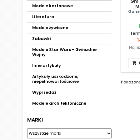
Gm 
Modele kartonowe
Ma
Gunz
Literatura
Modele żywiczne
Term
Zabawki
C
1
Najni
Modele Star Wars - Gwiezdne
Wojny

Inne artykuły
Artykuły uszkodzone,
niepełnowartościowe
Pokazano 
Wyprzedaż
Modele architektoniczne
MARKI