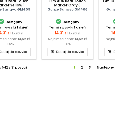
409 Real Touch
Gm 406 Real Touch
Gm 10 
rker Yellow 1
Marker Gray 3
e Sangyo GM409
Gunze Sangyo GM406
Gunz


Dostępny
Dostępny
in wysyłki
1 dzień
Termin wysyłki
1 dzień
Termi
ena
Cena
Cena
Cena
C
4,31 zł
14,31 zł
1
15,90 zł
15,90 zł
ższa cena:
13,52 zł
Najniższa cena:
13,52 zł
Najni
podstawowa
podstawowa
+6%
+6%
Dodaj do koszyka
Dodaj do koszyka


1-12 z 31 pozycji
1
2
3
Następny