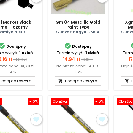
1 Marker Black
Gm 04 Metallic Gold
Xgm
mel - czarny -
Paint Type
Me
matowy
amiya 89301
Gunze Sangyo GM04
Gunz


Dostępny
Dostępny
in wysyłki
1 dzień
Termin wysyłki
1 dzień
Termi
ena
Cena
Cena
Cena
C
3,16 zł
14,94 zł
17
14,30 zł
16,61 zł
ższa cena:
13,70 zł
Najniższa cena:
14,11 zł
Najni
podstawowa
podstawowa
-4%
+6%
Dodaj do koszyka
Dodaj do koszyka


a
-10%
Obniżka
-10%
Obniżka