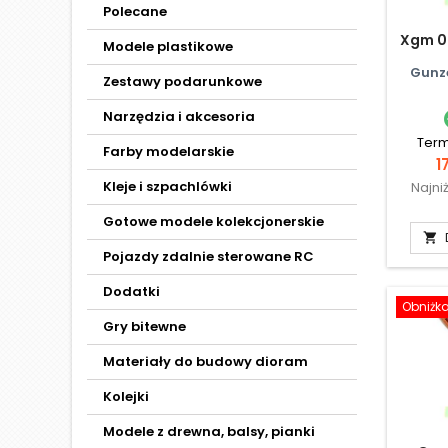
Polecane
Xgm 0
Modele plastikowe
Gunz
Zestawy podarunkowe
Narzędzia i akcesoria
Term
Farby modelarskie
C
1
Kleje i szpachlówki
Najni
Gotowe modele kolekcjonerskie

Pojazdy zdalnie sterowane RC
Dodatki
Obniżk
Gry bitewne
Materiały do budowy dioram
Kolejki
Modele z drewna, balsy, pianki