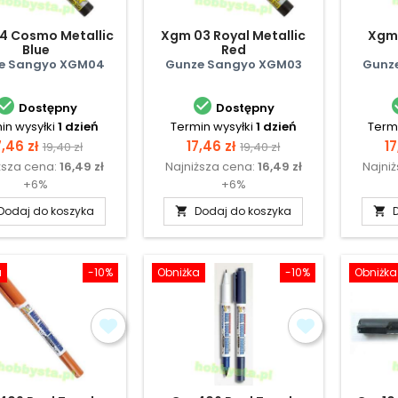
4 Cosmo Metallic
Xgm 03 Royal Metallic
Xgm 
Blue
Red
e Sangyo XGM04
Gunze Sangyo XGM03
Gunz


Dostępny
Dostępny
in wysyłki
1 dzień
Termin wysyłki
1 dzień
Termi
ena
Cena
Cena
Cena
C
7,46 zł
17,46 zł
17
19,40 zł
19,40 zł
ższa cena:
16,49 zł
Najniższa cena:
16,49 zł
Najni
podstawowa
podstawowa
+6%
+6%
Dodaj do koszyka
Dodaj do koszyka


a
-10%
Obniżka
-10%
Obniżka