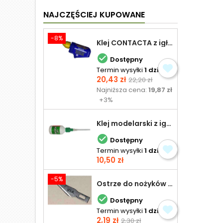
NAJCZĘŚCIEJ KUPOWANE
-8%
Klej CONTACTA z igłą do plastiku 25,0 g

Dostępny
Termin wysyłki
1 dzień
Cena
Cena
20,43 zł
22,20 zł
podstawowa
Najniższa cena:
19,87 zł
+3%
Klej modelarski z igłą 30 ml

Dostępny
Termin wysyłki
1 dzień
Cena
10,50 zł
-5%
Ostrze do nożyków Excel

Dostępny
Termin wysyłki
1 dzień
Cena
Cena
2,19 zł
2,30 zł