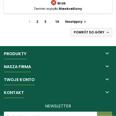

Brak
Termin wysyłki
Nieokreślony
1
2
3
…
14
Następny

POWRÓT DO GÓRY


PRODUKTY

NASZA FIRMA

TWOJE KONTO

KONTAKT
NEWSLETTER