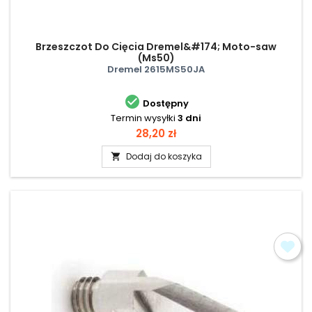
Brzeszczot Do Cięcia Dremel&#174; Moto-saw
(Ms50)
Dremel 2615MS50JA

Dostępny
Termin wysyłki
3 dni
Cena
28,20 zł
Dodaj do koszyka
