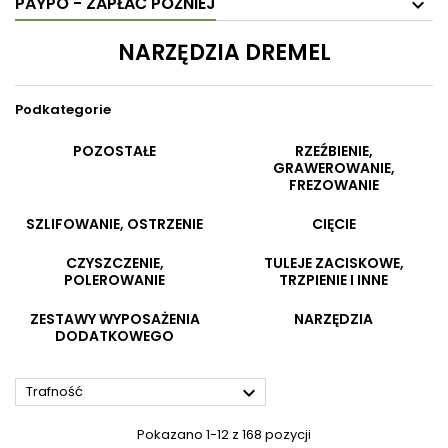
PAYPO - ZAPŁAĆ PÓŹNIEJ
NARZĘDZIA DREMEL
Podkategorie
POZOSTAŁE
RZEŹBIENIE,
GRAWEROWANIE,
FREZOWANIE
SZLIFOWANIE, OSTRZENIE
CIĘCIE
CZYSZCZENIE,
TULEJE ZACISKOWE,
POLEROWANIE
TRZPIENIE I INNE
ZESTAWY WYPOSAŻENIA
NARZĘDZIA
DODATKOWEGO

Trafność
Pokazano 1-12 z 168 pozycji