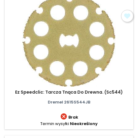
Ez Speedclic: Tarcza Tnąca Do Drewna. (Sc544)
Dremel 2615S544JB

Brak
Termin wysyłki
Nieokreślony