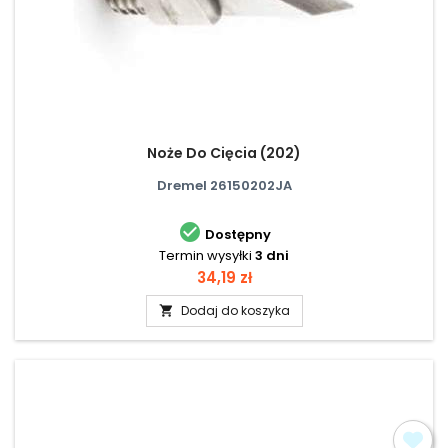
Noże Do Cięcia (202)
Dremel 26150202JA

Dostępny
Termin wysyłki
3 dni
Cena
34,19 zł
Dodaj do koszyka
