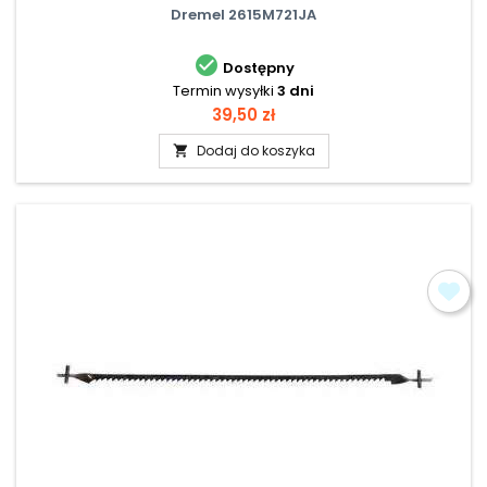
Dremel 2615M721JA

Dostępny
Termin wysyłki
3 dni
Cena
39,50 zł
Dodaj do koszyka
