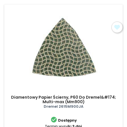
Diamentowy Papier Ścierny, P60 Do Dremel&#174;
Multi-max (Mm900)
Dremel 2615M900JA

Dostępny
Termin wysyłki
3 dni