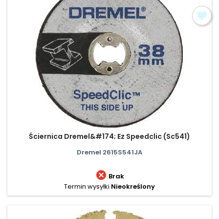
Ściernica Dremel&#174; Ez Speedclic (Sc541)
Dremel 2615S541JA

Brak
Termin wysyłki
Nieokreślony