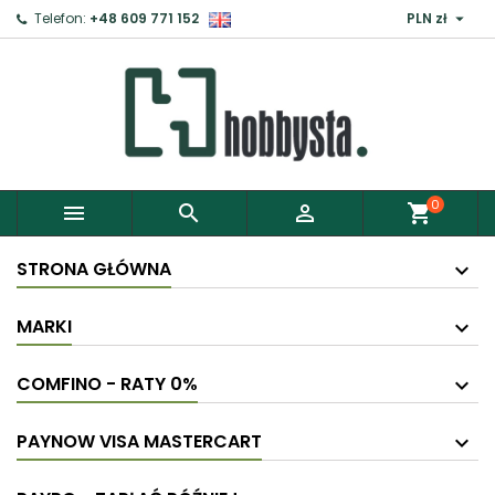

Telefon:
+48 609 771 152
PLN zł
×
Zaloguj
Aby zapisać produkty do Schowka, musisz się
zalogować.
0



shopping_cart
Anuluj
Zaloguj
STRONA GŁÓWNA
MARKI
COMFINO - RATY 0%
PAYNOW VISA MASTERCART