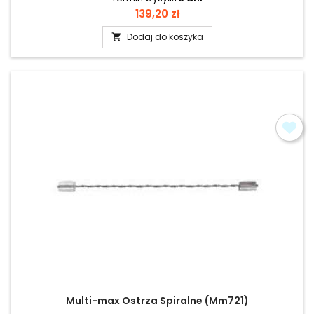
Cena
139,20 zł
Dodaj do koszyka

Multi-max Ostrza Spiralne (Mm721)