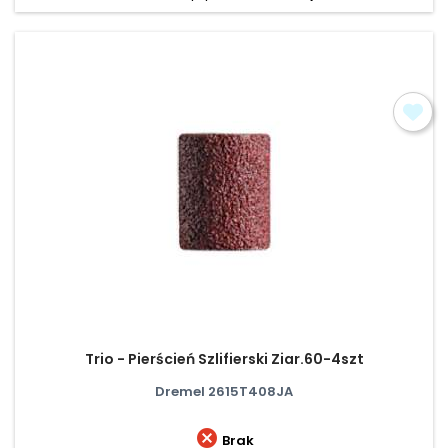
Trio - Pierścień Szlifierski Ziar.60-4szt
Dremel 2615T408JA

Brak