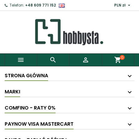

Telefon:
+48 609 771 152
PLN zł
×
Zaloguj
Aby zapisać produkty do Schowka, musisz się
zalogować.
0



shopping_cart
Anuluj
Zaloguj
STRONA GŁÓWNA
MARKI
COMFINO - RATY 0%
PAYNOW VISA MASTERCART