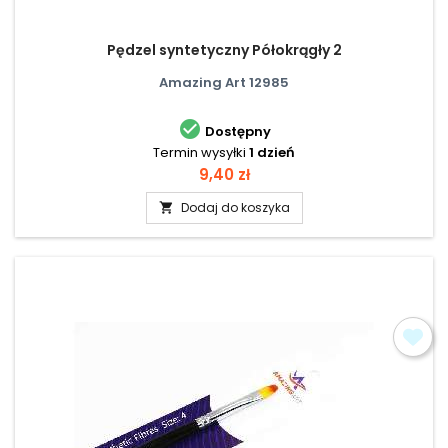
Pędzel syntetyczny Półokrągły 2
Amazing Art 12985

Dostępny
Termin wysyłki
1 dzień
Cena
9,40 zł
Dodaj do koszyka
