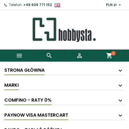

Telefon:
+48 609 771 152
PLN zł
×
Zaloguj
Aby zapisać produkty do Schowka, musisz się
zalogować.
0



shopping_cart
Anuluj
Zaloguj
STRONA GŁÓWNA
MARKI
COMFINO - RATY 0%
PAYNOW VISA MASTERCART