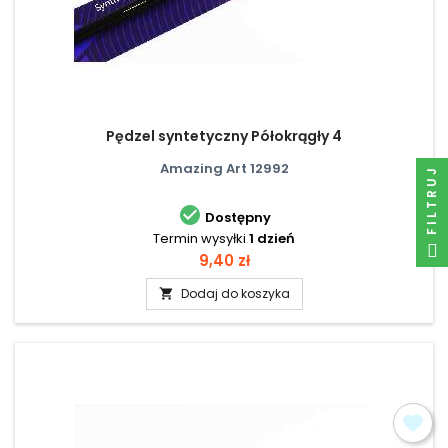
Pędzel syntetyczny Półokrągły 4
Amazing Art 12992
FILTRUJ

Dostępny
Termin wysyłki
1 dzień
Cena
9,40 zł
Dodaj do koszyka
