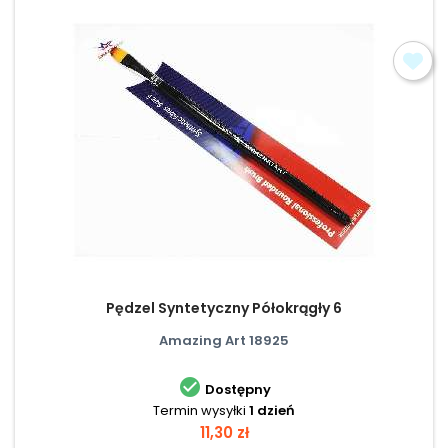
Pędzel Syntetyczny Półokrągły 6
Amazing Art 18925

Dostępny
Termin wysyłki
1 dzień
Cena
11,30 zł