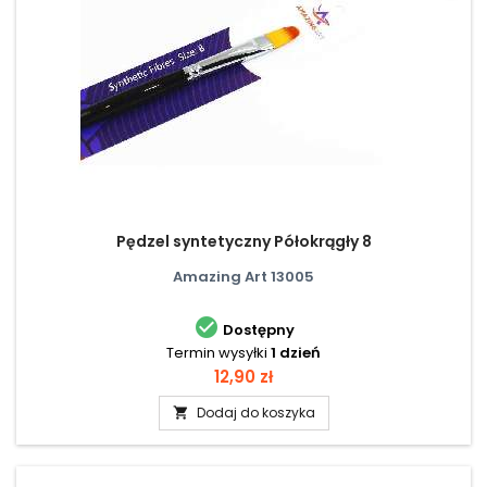
Pędzel syntetyczny Półokrągły 8
Amazing Art 13005

Dostępny
Termin wysyłki
1 dzień
Cena
12,90 zł
Dodaj do koszyka
