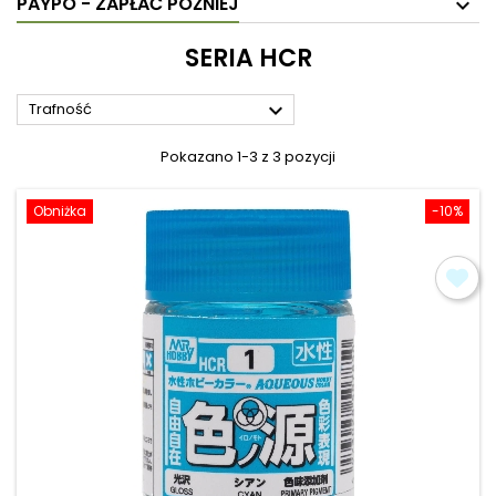
PAYPO - ZAPŁAĆ PÓŹNIEJ
SERIA HCR

Trafność
Pokazano 1-3 z 3 pozycji
Obniżka
-10%