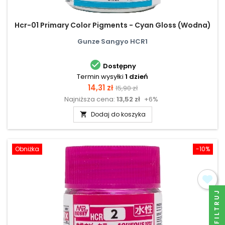
Hcr-01 Primary Color Pigments - Cyan Gloss (Wodna)
Gunze Sangyo HCR1

Dostępny
Termin wysyłki
1 dzień
Cena
Cena
14,31 zł
15,90 zł
Najniższa cena:
13,52 zł
+6%
podstawowa
Dodaj do koszyka

Obniżka
-10%
FILTRUJ