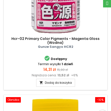
Hcr-02 Primary Color Pigments - Magenta Gloss
(Wodna)
Gunze Sangyo HCR2

Dostępny
Termin wysyłki
1 dzień
Cena
Cena
14,31 zł
15,90 zł
Najniższa cena:
13,52 zł
+6%
podstawowa
Dodaj do koszyka

Obniżka
-10%