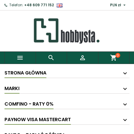

Telefon:
+48 609 771 152
PLN zł
×
Zaloguj
Aby zapisać produkty do Schowka, musisz się
zalogować.
0



shopping_cart
Anuluj
Zaloguj
STRONA GŁÓWNA
MARKI
COMFINO - RATY 0%
PAYNOW VISA MASTERCART