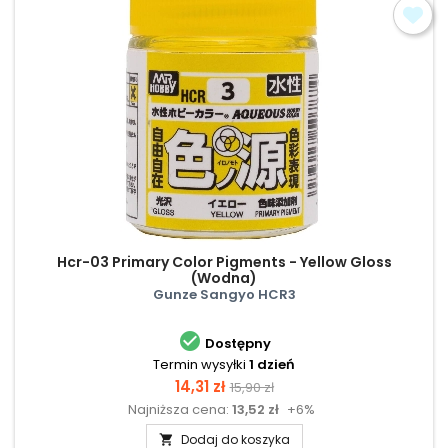
Hcr-03 Primary Color Pigments - Yellow Gloss
(Wodna)
Gunze Sangyo HCR3

Dostępny
Termin wysyłki
1 dzień
Cena
Cena
14,31 zł
15,90 zł
Najniższa cena:
13,52 zł
+6%
podstawowa
Dodaj do koszyka
