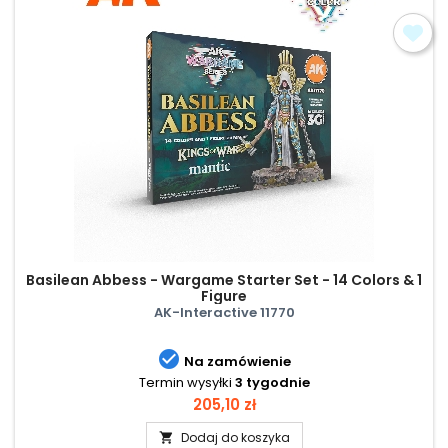
Basilean Abbess - Wargame Starter Set - 14 Colors & 1
Figure
AK-Interactive 11770

Na zamówienie
Termin wysyłki
3 tygodnie
Cena
205,10 zł
Dodaj do koszyka
