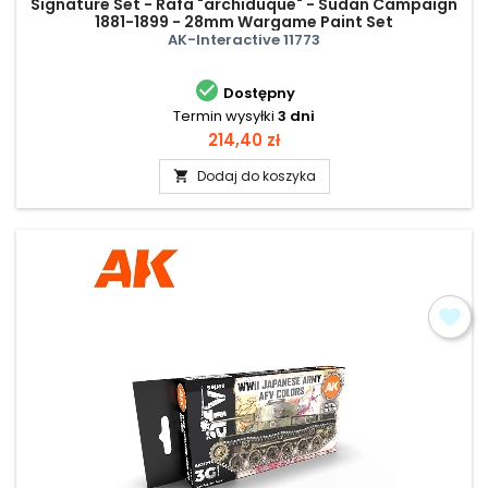
Signature Set - Rafa "archiduque" - Sudan Campaign
1881-1899 - 28mm Wargame Paint Set
AK-Interactive 11773

Dostępny
Termin wysyłki
3 dni
Cena
214,40 zł
Dodaj do koszyka
