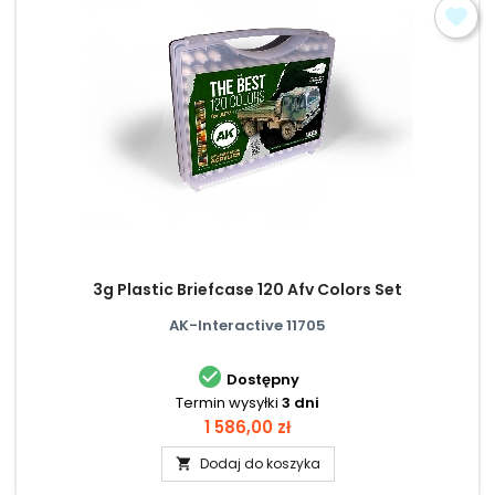
3g Plastic Briefcase 120 Afv Colors Set
AK-Interactive 11705

Dostępny
Termin wysyłki
3 dni
Cena
1 586,00 zł
Dodaj do koszyka
