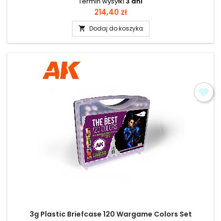
Termin wysyłki
3 dni
Cena
214,40 zł
Dodaj do koszyka

3g Plastic Briefcase 120 Wargame Colors Set