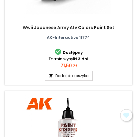
Wwii Japanese Army Afv Colors Paint Set
AK-Interactive 11774

Dostępny
Termin wysyłki
3 dni
Cena
71,50 zł
Dodaj do koszyka
