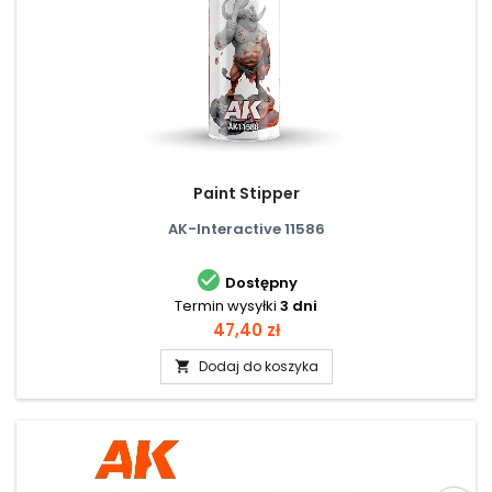
Paint Stipper
AK-Interactive 11586

Dostępny
Termin wysyłki
3 dni
Cena
47,40 zł
Dodaj do koszyka
