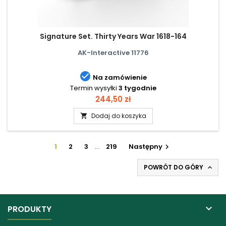
Signature Set. Thirty Years War 1618-164
AK-Interactive 11776

Na zamówienie
Termin wysyłki
3 tygodnie
Cena
244,50 zł
Dodaj do koszyka

1
2
3
…
219
Następny

POWRÓT DO GÓRY


PRODUKTY