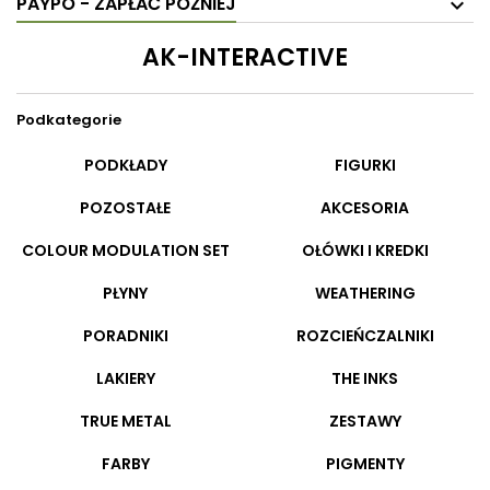
PAYPO - ZAPŁAĆ PÓŹNIEJ
AK-INTERACTIVE
Podkategorie
PODKŁADY
FIGURKI
POZOSTAŁE
AKCESORIA
COLOUR MODULATION SET
OŁÓWKI I KREDKI
PŁYNY
WEATHERING
PORADNIKI
ROZCIEŃCZALNIKI
LAKIERY
THE INKS
TRUE METAL
ZESTAWY
FARBY
PIGMENTY