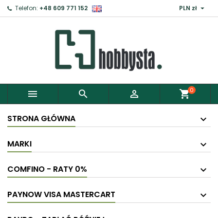

Telefon:
+48 609 771 152
PLN zł
×
Zaloguj
Aby zapisać produkty do Schowka, musisz się
zalogować.
0



shopping_cart
Anuluj
Zaloguj
STRONA GŁÓWNA
MARKI
COMFINO - RATY 0%
PAYNOW VISA MASTERCART