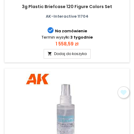
3g Plastic Briefcase 120 Figure Colors Set
AK-Interactive 11704

Na zamówienie
Termin wysyłki
3 tygodnie
Cena
1 558,59 zł
Dodaj do koszyka
