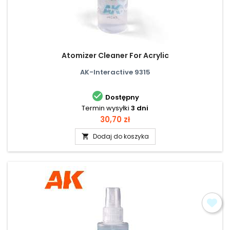
Atomizer Cleaner For Acrylic
AK-Interactive 9315

Dostępny
Termin wysyłki
3 dni
Cena
30,70 zł
Dodaj do koszyka
