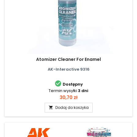
Atomizer Cleaner For Enamel
AK-Interactive 9316

Dostępny
Termin wysyłki
3 dni
Cena
30,70 zł
Dodaj do koszyka
