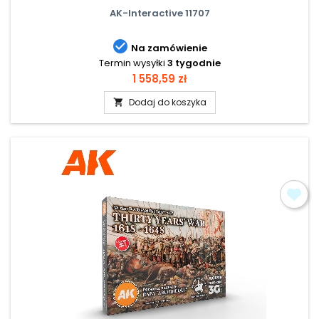
AK-Interactive 11707

Na zamówienie
Termin wysyłki
3 tygodnie
Cena
1 558,59 zł
Dodaj do koszyka
