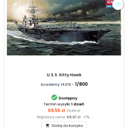
U.S.S. Kitty Hawk
1/800
Academy 14210 -

Dostępny
Termin wysyłki
1 dzień
Cena
Cena
69,56 zł
74,80 zł
Najniższa cena:
68,81 zł
+1%
podstawowa
Dodaj do koszyka
