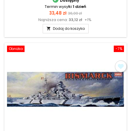
Dostępny
Termin wysyłki
1 dzień
Cena
Cena
33,48 zł
36,00 zł
Najniższa cena:
33,12 zł
+1%
podstawowa
Dodaj do koszyka

Obniżka
-7%