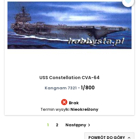
USS Constellation CVA-64
1/800
Kangnam 7321 -

Brak
Termin wysyłki
Nieokreślony
1
2
Następny

POWRÓT DO GÓRY
