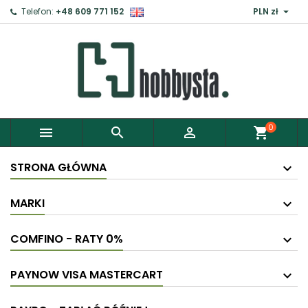

Telefon:
+48 609 771 152
PLN zł
×
Zaloguj
Aby zapisać produkty do Schowka, musisz się
zalogować.
0



shopping_cart
Anuluj
Zaloguj
STRONA GŁÓWNA
MARKI
COMFINO - RATY 0%
PAYNOW VISA MASTERCART