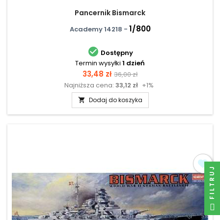
Pancernik Bismarck
1/800
Academy 14218 -

Dostępny
Termin wysyłki
1 dzień
Cena
Cena
33,48 zł
36,00 zł
Najniższa cena:
33,12 zł
+1%
podstawowa
Dodaj do koszyka

FILTRUJ