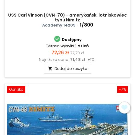
USS Carl Vinson (CVN-70) - amerykański lotniskowiec
typu Nimitz
1/800
Academy 14209 -

Dostępny
Termin wysyłki
1 dzień
Cena
Cena
72,26 zł
77,70 zł
Najniższa cena:
71,48 zł
+1%
podstawowa
Dodaj do koszyka

Obniżka
-7%