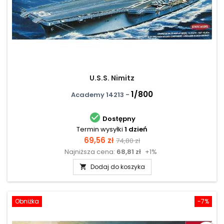
U.S.S. Nimitz
1/800
Academy 14213 -

Dostępny
Termin wysyłki
1 dzień
Cena
Cena
69,56 zł
74,80 zł
Najniższa cena:
68,81 zł
+1%
podstawowa
Dodaj do koszyka

Obniżka
-7%