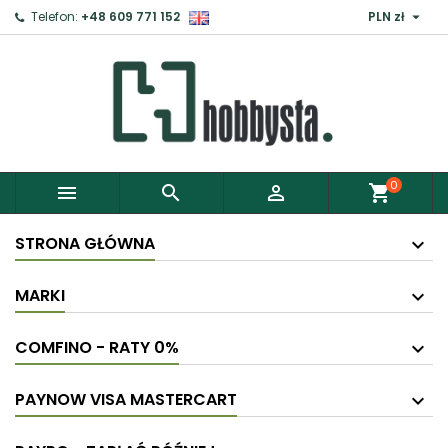

Telefon:
+48 609 771 152
PLN zł
×
Zaloguj
Aby zapisać produkty do Schowka, musisz się
zalogować.
0



shopping_cart
Anuluj
Zaloguj
STRONA GŁÓWNA
MARKI
COMFINO - RATY 0%
PAYNOW VISA MASTERCART