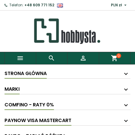

Telefon:
+48 609 771 152
PLN zł
×
Zaloguj
Aby zapisać produkty do Schowka, musisz się
zalogować.
0



shopping_cart
Anuluj
Zaloguj
STRONA GŁÓWNA
MARKI
COMFINO - RATY 0%
PAYNOW VISA MASTERCART