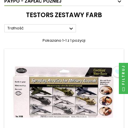
PAYPO - ZAPŁAĆ PÓŹNIEJ
TESTORS ZESTAWY FARB

Trafność
Pokazano 1-1 z 1 pozycji
FILTRUJ