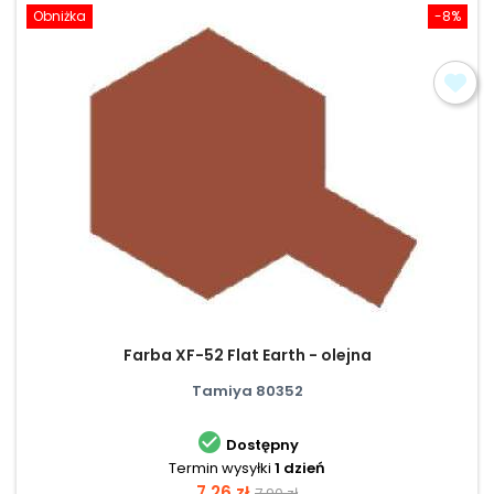
Obniżka
-8%
Farba XF-52 Flat Earth - olejna
Tamiya 80352

Dostępny
Termin wysyłki
1 dzień
Cena
Cena
7,26 zł
7,90 zł