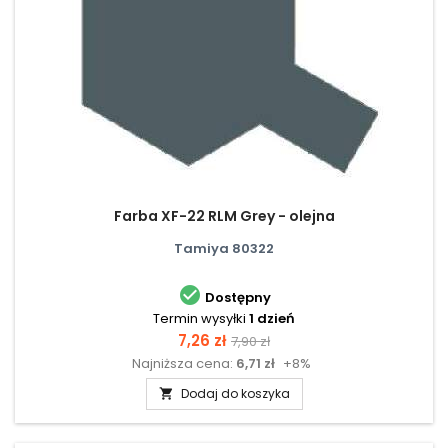
Farba XF-22 RLM Grey - olejna
Tamiya 80322

Dostępny
Termin wysyłki
1 dzień
Cena
Cena
7,26 zł
7,90 zł
Najniższa cena:
6,71 zł
+8%
podstawowa
Dodaj do koszyka
