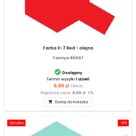
Farba X-7 Red - olejna
Tamiya 80007

Dostępny
Termin wysyłki
1 dzień
Cena
Cena
6,99 zł
7,60 zł
Najniższa cena:
6,99 zł
0%
podstawowa
Dodaj do koszyka

Obniżka
-8%