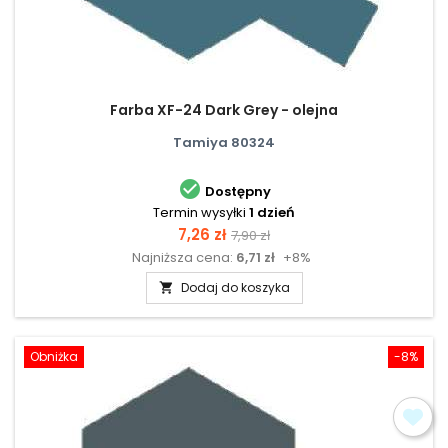
Farba XF-24 Dark Grey - olejna
Tamiya 80324

Dostępny
Termin wysyłki
1 dzień
Cena
Cena
7,26 zł
7,90 zł
Najniższa cena:
6,71 zł
+8%
podstawowa
Dodaj do koszyka

Obniżka
-8%