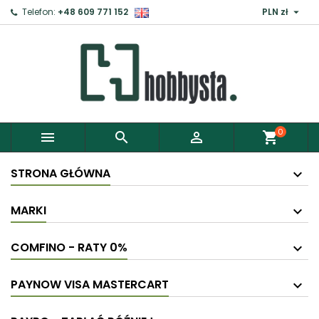

Telefon:
+48 609 771 152
PLN zł
×
Zaloguj
Aby zapisać produkty do Schowka, musisz się
zalogować.
0



shopping_cart
Anuluj
Zaloguj
STRONA GŁÓWNA
MARKI
COMFINO - RATY 0%
PAYNOW VISA MASTERCART