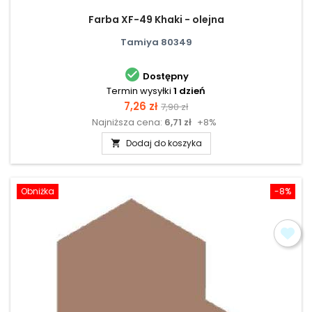
Farba XF-49 Khaki - olejna
Tamiya 80349

Dostępny
Termin wysyłki
1 dzień
Cena
Cena
7,26 zł
7,90 zł
Najniższa cena:
6,71 zł
+8%
podstawowa
Dodaj do koszyka

Obniżka
-8%