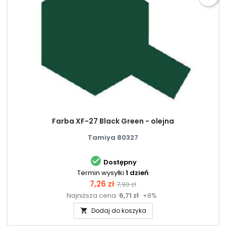
Farba XF-27 Black Green - olejna
Tamiya 80327

Dostępny
Termin wysyłki
1 dzień
Cena
Cena
7,26 zł
7,90 zł
Najniższa cena:
6,71 zł
+8%
podstawowa
Dodaj do koszyka
