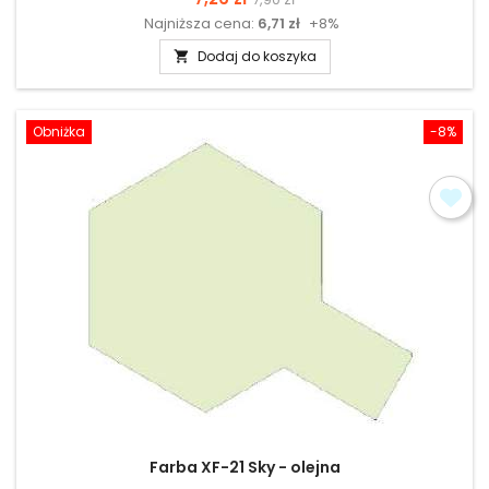
Najniższa cena:
6,71 zł
+8%
podstawowa
Dodaj do koszyka

Obniżka
-8%
Farba XF-21 Sky - olejna