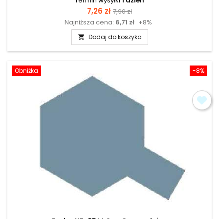
Termin wysyłki
1 dzień
Cena
Cena
7,26 zł
7,90 zł
Najniższa cena:
6,71 zł
+8%
podstawowa
Dodaj do koszyka

Obniżka
-8%