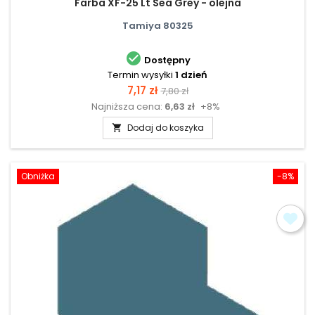
Farba XF-25 Lt Sea Grey - olejna
Tamiya 80325

Dostępny
Termin wysyłki
1 dzień
Cena
Cena
7,17 zł
7,80 zł
Najniższa cena:
6,63 zł
+8%
podstawowa
Dodaj do koszyka

Obniżka
-8%