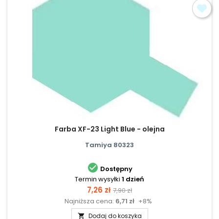
Farba XF-23 Light Blue - olejna
Tamiya 80323

Dostępny
Termin wysyłki
1 dzień
Cena
Cena
7,26 zł
7,90 zł
Najniższa cena:
6,71 zł
+8%
podstawowa
Dodaj do koszyka
