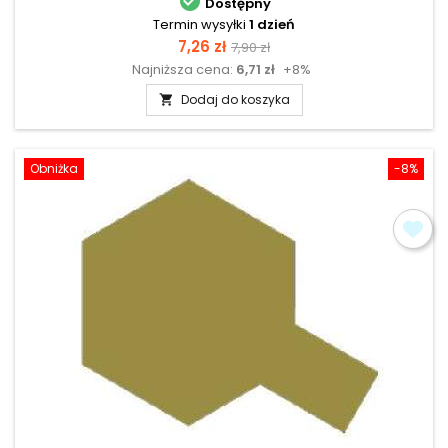

Dostępny
Termin wysyłki
1 dzień
Cena
Cena
7,26 zł
7,90 zł
Najniższa cena:
6,71 zł
+8%
podstawowa
Dodaj do koszyka

Obniżka
-8%