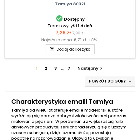
Tamiya 80321

Dostępny
Termin wysyłki
1 dzień
Cena
Cena
7,26 zł
7,90 zł
Najniższa cena:
6,71 zł
+8%
podstawowa
Dodaj do koszyka

1
2
3
…
7
Następny

POWRÓT DO GÓRY

Charakterystyka emalii Tamiya
Tamiya
od wielu lat oferuje emalie modelarskie, które
wyróżniają się bardzo dobrymi właściwościami podczas
malowania pędzlem. W porównaniu z większością farb
akrylowych produkty tej serii charakteryzują się dłuższym
czasem schnięcia, dzięki czemu dłużej pozostają
podatne na rozprowadzanie. Ułatwia to uzyskanie