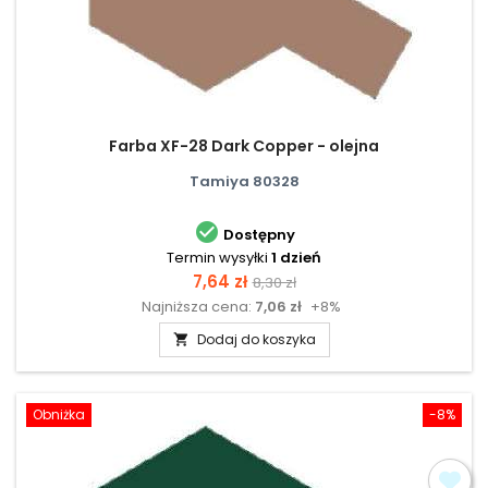
Farba XF-28 Dark Copper - olejna
Tamiya 80328

Dostępny
Termin wysyłki
1 dzień
Cena
Cena
7,64 zł
8,30 zł
Najniższa cena:
7,06 zł
+8%
podstawowa
Dodaj do koszyka

Obniżka
-8%