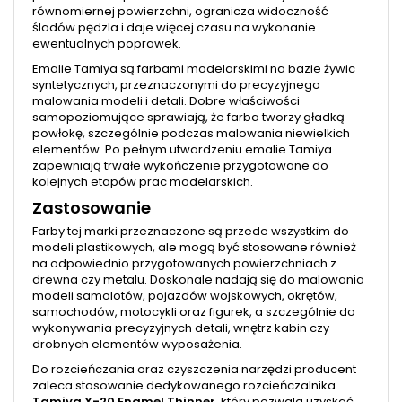
równomiernej powierzchni, ogranicza widoczność
śladów pędzla i daje więcej czasu na wykonanie
ewentualnych poprawek.
Emalie Tamiya są farbami modelarskimi na bazie żywic
syntetycznych, przeznaczonymi do precyzyjnego
malowania modeli i detali. Dobre właściwości
samopoziomujące sprawiają, że farba tworzy gładką
powłokę, szczególnie podczas malowania niewielkich
elementów. Po pełnym utwardzeniu emalie Tamiya
zapewniają trwałe wykończenie przygotowane do
kolejnych etapów prac modelarskich.
Zastosowanie
Farby tej marki przeznaczone są przede wszystkim do
modeli plastikowych, ale mogą być stosowane również
na odpowiednio przygotowanych powierzchniach z
drewna czy metalu. Doskonale nadają się do malowania
modeli samolotów, pojazdów wojskowych, okrętów,
samochodów, motocykli oraz figurek, a szczególnie do
wykonywania precyzyjnych detali, wnętrz kabin czy
drobnych elementów wyposażenia.
Do rozcieńczania oraz czyszczenia narzędzi producent
zaleca stosowanie dedykowanego rozcieńczalnika
Tamiya X-20 Enamel Thinner
, który pozwala uzyskać