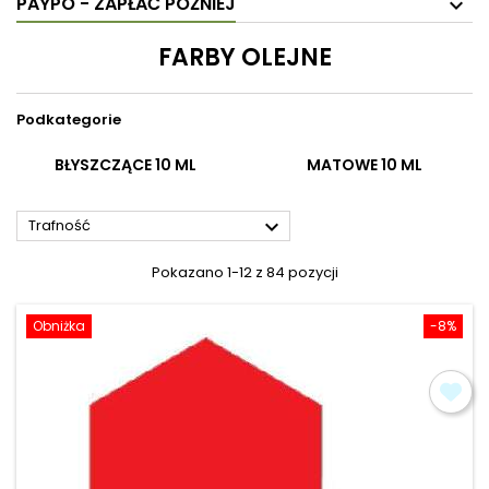
PAYPO - ZAPŁAĆ PÓŹNIEJ
FARBY OLEJNE
Podkategorie
BŁYSZCZĄCE 10 ML
MATOWE 10 ML

Trafność
Pokazano 1-12 z 84 pozycji
Obniżka
-8%