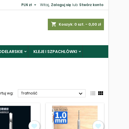

PLN zł
Witaj,
Zaloguj się
lub
Stwórz konto
×
shopping_cart
Koszyk:
0
szt. - 0,00 zł
ODELARSKIE
KLEJE I SZPACHLÓWKI
j



rtuj wg:
Trafność