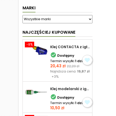
MARKI
NAJCZĘŚCIEJ KUPOWANE
-8%
Klej CONTACTA z igłą do plastiku 25,0 g

Dostępny
Termin wysyłki
1 dzień
Cena
Cena
20,43 zł
22,20 zł
podstawowa
Najniższa cena:
19,87 zł
+3%
Klej modelarski z igłą 30 ml

Dostępny
Termin wysyłki
1 dzień
Cena
10,50 zł