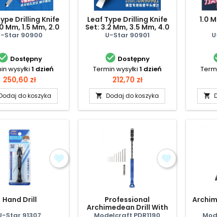
ype Drilling Knife
Leaf Type Drilling Knife
1.0 
.0 Mm, 1.5 Mm, 2.0
Set: 3.2 Mm, 3.5 Mm, 4.0
Mm, 2.5 Mm
Mm, 4.5 Mm
U-Star 90900
U-Star 90901
U


Dostępny
Dostępny
in wysyłki
1 dzień
Termin wysyłki
1 dzień
Termi
Cena
Cena
250,60 zł
212,70 zł
Dodaj do koszyka
Dodaj do koszyka


Hand Drill
Professional
Archim
Archimedean Drill With
Drill Bits Set
U-Star 91307
Modelcraft PDR1190
Mod