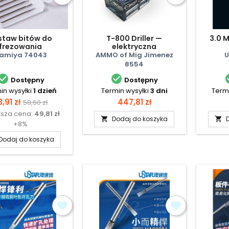
staw bitów do
T-800 Driller —
3.0 M
frezowania
elektryczna
rycznego (5 szt.)
miniwiertarka stożkowa
amiya 74043
AMMO of Mig Jimenez
U
8554


Dostępny
Dostępny
in wysyłki
1 dzień
Termin wysyłki
3 dni
Termi
ena
Cena
Cena
3,91 zł
447,81 zł
58,60 zł
ższa cena:
49,81 zł
podstawowa
Dodaj do koszyka


+8%
Dodaj do koszyka