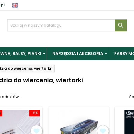
.pl
aloguj

y zapisać produkty do Schowka, musisz się zalogować.
WNA, BALSY, PIANKI
NARZĘDZIA I AKCESORIA
FARBY M
Anuluj
Zalogu
zia do wiercenia, wiertarki
dzia do wiercenia, wiertarki
produktów.
So
a
-8%