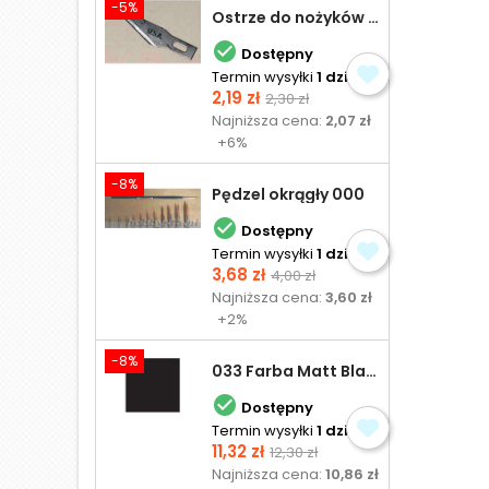
-5%
Ostrze do nożyków Excel

Dostępny
Termin wysyłki
1 dzień
Cena
Cena
2,19 zł
2,30 zł
podstawowa
Najniższa cena:
2,07 zł
+6%
-8%
Pędzel okrągły 000

Dostępny
Termin wysyłki
1 dzień
Cena
Cena
3,68 zł
4,00 zł
podstawowa
Najniższa cena:
3,60 zł
+2%
-8%
033 Farba Matt Black - olejna

Dostępny
Termin wysyłki
1 dzień
Cena
Cena
11,32 zł
12,30 zł
podstawowa
Najniższa cena:
10,86 zł