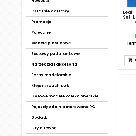
Nowości
Ostatnie dostawy
Leaf T
Set: 1
Promocje
Polecane
Modele plastikowe
Term
Zestawy podarunkowe

Narzędzia i akcesoria
Farby modelarskie
Kleje i szpachlówki
Gotowe modele kolekcjonerskie
Pojazdy zdalnie sterowane RC
Dodatki
Gry bitewne