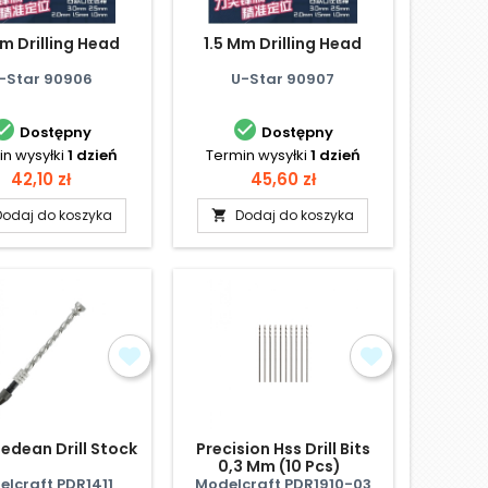
Mm Drilling Head
1.5 Mm Drilling Head
-Star 90906
U-Star 90907


Dostępny
Dostępny
n wysyłki
1 dzień
Termin wysyłki
1 dzień
Cena
Cena
42,10 zł
45,60 zł
Dodaj do koszyka
Dodaj do koszyka

edean Drill Stock
Precision Hss Drill Bits
0,3 Mm (10 Pcs)
elcraft PDR1411
Modelcraft PDR1910-03