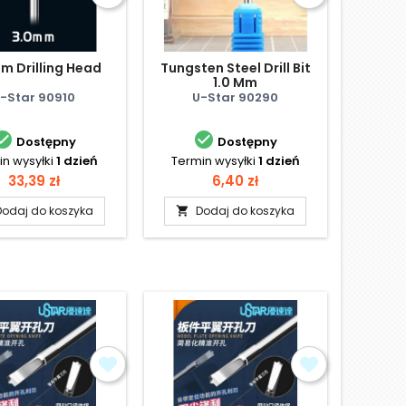
m Drilling Head
Tungsten Steel Drill Bit
1.0 Mm
-Star 90910
U-Star 90290


Dostępny
Dostępny
n wysyłki
1 dzień
Termin wysyłki
1 dzień
Cena
Cena
33,39 zł
6,40 zł
Dodaj do koszyka
Dodaj do koszyka
