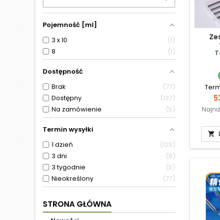
Pojemność [ml]
Ze
3 x 10
1
8
1
elekt
T
Dostępność
Brak
77
Term
C
5
Dostępny
137
Na zamówienie
5
Najni
Termin wysyłki

1 dzień
129
3 dni
8
3 tygodnie
5
Nieokreślony
77
STRONA GŁÓWNA