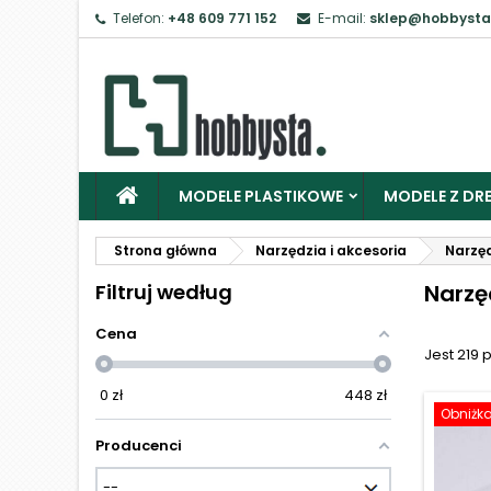
Telefon:
+48 609 771 152
E-mail:
sklep@hobbysta
Z
Ab
MODELE PLASTIKOWE
MODELE Z DRE
Strona główna
Narzędzia i akcesoria
Narzęd
Filtruj według
Narzę
Cena
Jest 219 
0
zł
448
zł
Obniżk
Producenci