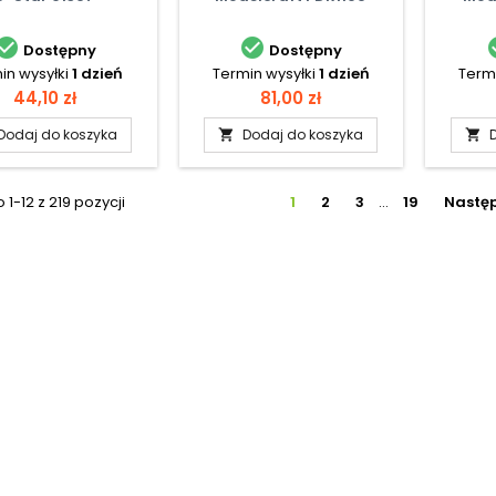


Dostępny
Dostępny
in wysyłki
1 dzień
Termin wysyłki
1 dzień
Termi
Cena
Cena
44,10 zł
81,00 zł
Dodaj do koszyka
Dodaj do koszyka


1-12 z 219 pozycji
1
2
3
…
19
Nastę