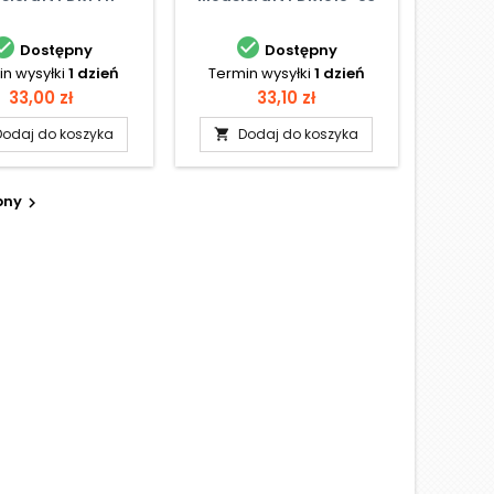


Dostępny
Dostępny
n wysyłki
1 dzień
Termin wysyłki
1 dzień
Cena
Cena
33,00 zł
33,10 zł
Dodaj do koszyka
Dodaj do koszyka

pny
