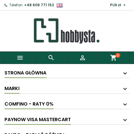

Telefon:
+48 609 771 152
PLN zł
×
Zaloguj
Aby zapisać produkty do Schowka, musisz się
zalogować.
0



shopping_cart
Anuluj
Zaloguj
STRONA GŁÓWNA
MARKI
COMFINO - RATY 0%
PAYNOW VISA MASTERCART