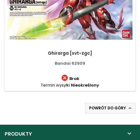
Ghirarga [xvt-zgc]
Bandai 62909

Brak
Termin wysyłki
Nieokreślony
POWRÓT DO GÓRY


PRODUKTY