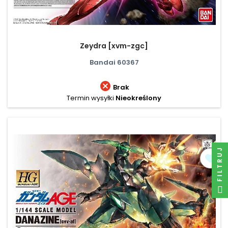
Zeydra [xvm-zgc]
Bandai 60367

Brak
Termin wysyłki
Nieokreślony
FILTRUJ