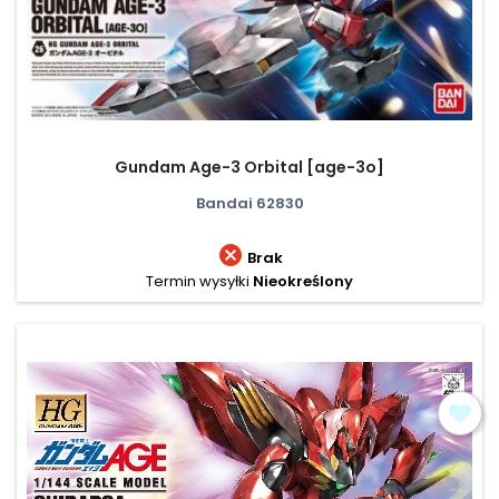
Gundam Age-3 Orbital [age-3o]
Bandai 62830

Brak
Termin wysyłki
Nieokreślony