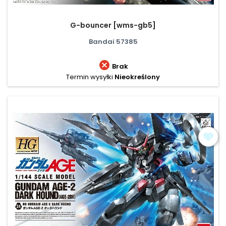
G-bouncer [wms-gb5]
Bandai 57385

Brak
Termin wysyłki
Nieokreślony